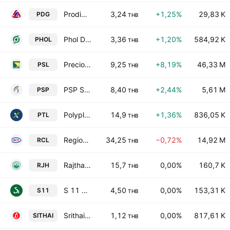
Prodigy Public Co. Ltd.
3,24
+1,25%
29,83 K
PDG
THB
Phol Dhanya Public Co., Ltd.
3,36
+1,20%
584,92 K
PHOL
THB
Precious Shipping Public Co., Ltd.
9,25
+8,19%
46,33 M
PSL
THB
PSP Specialties Public Company Limited
8,40
+2,44%
5,61 M
PSP
THB
Polyplex (Thailand) Public Co. Ltd.
14,9
+1,36%
836,05 K
PTL
THB
Regional Container Lines Public Co. Ltd.
34,25
−0,72%
14,92 M
RCL
THB
Rajthanee Hospital Public Company Limited
15,7
0,00%
160,7 K
RJH
THB
S 11 Group Public Co. Ltd.
4,50
0,00%
153,31 K
S11
THB
Srithai Superware Public Co. Ltd.
1,12
0,00%
817,61 K
SITHAI
THB