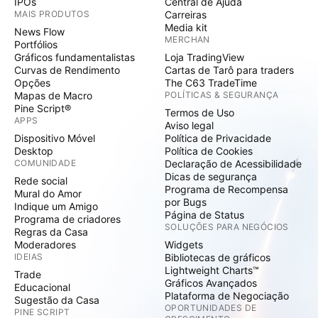
IPOs
Central de Ajuda
MAIS PRODUTOS
Carreiras
Media kit
News Flow
MERCHAN
Portfólios
Gráficos fundamentalistas
Loja TradingView
Curvas de Rendimento
Cartas de Tarô para traders
Opções
The C63 TradeTime
Mapas de Macro
POLÍTICAS & SEGURANÇA
Pine Script®
Termos de Uso
APPS
Aviso legal
Dispositivo Móvel
Política de Privacidade
Desktop
Política de Cookies
COMUNIDADE
Declaração de Acessibilidade
Dicas de segurança
Rede social
Programa de Recompensa
Mural do Amor
por Bugs
Indique um Amigo
Página de Status
Programa de criadores
SOLUÇÕES PARA NEGÓCIOS
Regras da Casa
Moderadores
Widgets
IDEIAS
Bibliotecas de gráficos
Lightweight Charts™
Trade
Gráficos Avançados
Educacional
Plataforma de Negociação
Sugestão da Casa
OPORTUNIDADES DE
PINE SCRIPT