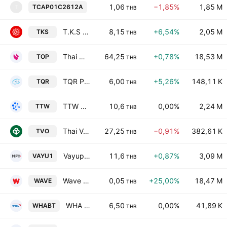
Bualuang Securities Public Company Li
1,06
−1,85%
1,85 M
TCAP01C2612A
T
THB
T.K.S Technologies Public Co. Ltd.
8,15
+6,54%
2,05 M
TKS
THB
Thai Oil Public Co. Ltd.
64,25
+0,78%
18,53 M
TOP
THB
TQR Public Co., Ltd.
6,00
+5,26%
148,11 K
TQR
THB
TTW Public Company Limited
10,6
0,00%
2,24 M
TTW
THB
Thai Vegetable Oil Public Co. Ltd.
27,25
−0,91%
382,61 K
TVO
THB
Vayupak Fund 1 Class A
11,6
+0,87%
3,09 M
VAYU1
THB
Wave Exponential Public Company Limited
0,05
+25,00%
18,47 M
WAVE
THB
WHA Business Complex Freehold & Leasehold REIT
6,50
0,00%
41,89 K
WHABT
THB