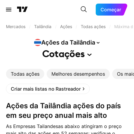
Começar
Mercados
/
Tailândia
/
Ações
/
Todas ações
/
Máxima d
Ações da
Tailândia
Cotações
Todas ações
Melhores desempenhos
Os mai
Criar mais listas no Rastreador
Ações da Tailândia ações do país
em seu preço anual mais alto
As Empresas Tailandesas abaixo atingiram o preço
mais alto das ações em 52 semanas: verifique o