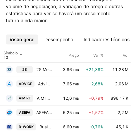
volume de negociação, a variação de preço e outras
estatísticas para ver se haverá um crescimento
futuro ainda maior.
Visão geral
Mais
Desempenho
Indicadores técnicos
Símbolo
Preço
Var %
Vol
2S Metal Public Co. Ltd.
3,86
+21,38%
11,28 M
2S
THB
Advice IT Infinite Public Company Limited
7,65
+2,68%
2,06 M
ADVICE
THB
AIM Industrial Growth Freehold and Leasehold Real Estate Investment Trust
12,6
−0,79%
896,17 K
AIMIRT
THB
ASEFA Public Company Limited
6,25
−1,57%
2,2 M
ASEFA
THB
Bualuang Office Leasehold Real Estate Investment Trust
6,60
+0,76%
45,1 K
B-WORK
THB