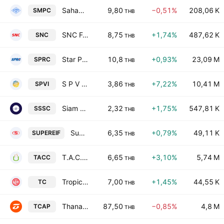
Sahamitr Pressure Container Public Co. Ltd.
9,80
−0,51%
208,06 K
SMPC
THB
SNC Former Public Co., Ltd.
8,75
+1,74%
487,62 K
SNC
THB
Star Petroleum Refining Public Co. Ltd.
10,8
+0,93%
23,09 M
SPRC
THB
S P V I Public Company Ltd
3,86
+7,22%
10,41 M
SPVI
THB
Siam Steel Service Center Public Co., Ltd.
2,32
+1,75%
547,81 K
SSSC
THB
Super Energy Power Plant Infrastructure Fund
6,35
+0,79%
49,11 K
SUPEREIF
THB
T.A.C. Consumer Public Co. Ltd.
6,65
+3,10%
5,74 M
TACC
THB
Tropical Canning (Thailand) Public Co. Ltd.
7,00
+1,45%
44,55 K
TC
THB
Thanachart Capital Public Co., Ltd.
87,50
−0,85%
4,8 M
TCAP
THB