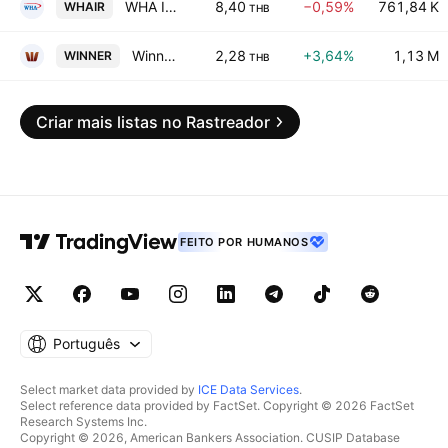
WHA Industrial Leasehold Real Estate Investment Trust
8,40
−0,59%
761,84 K
WHAIR
THB
Winner Group Enterprise PCL
2,28
+3,64%
1,13 M
WINNER
THB
Criar mais listas no Rastreador
FEITO POR HUMANOS
Português
Select market data provided by
ICE Data Services
.
Select reference data provided by FactSet. Copyright © 2026 FactSet
Research Systems Inc.
Copyright © 2026, American Bankers Association. CUSIP Database