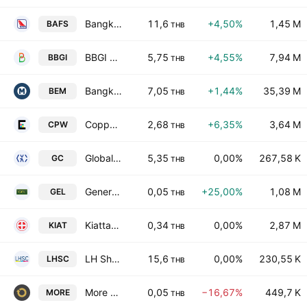
Bangkok Aviation Fuel Services Public Co., Ltd.
11,6
+4,50%
1,45 M
BAFS
THB
BBGI Public Company Limited
5,75
+4,55%
7,94 M
BBGI
THB
Bangkok Expressway and Metro Public Company Limited
7,05
+1,44%
35,39 M
BEM
THB
Copperwired Public Co. Ltd.
2,68
+6,35%
3,64 M
CPW
THB
Global Connections Public Company Limited
5,35
0,00%
267,58 K
GC
THB
General Engineering Public Co., Ltd.
0,05
+25,00%
1,08 M
GEL
THB
Kiattana Transport PCL
0,34
0,00%
2,87 M
KIAT
THB
LH Shopping Centers Leasehold Real Estate Investment Trust
15,6
0,00%
230,55 K
LHSC
THB
More Return Public Co. Ltd.
0,05
−16,67%
449,7 K
MORE
THB