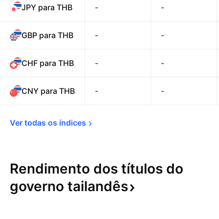
JPY para THB
-
-
GBP para THB
-
-
CHF para THB
-
-
CNY para THB
-
-
Ver todas os 
índices
Rendimento dos títulos do
governo
tailandês