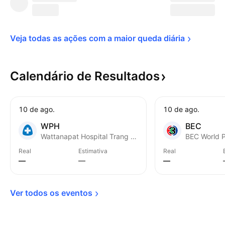
Veja todas as ações com a maior queda 
diária
Calendário de
Resultados
10 de ago.
10 de ago.
WPH
BEC
Wattanapat Hospital Trang Public Company Limited
BEC World P
Real
Estimativa
Real
—
—
—
Ver todos os 
eventos