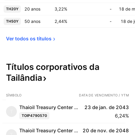
20 anos
3,22%
-
18 de m
TH20Y
50 anos
2,44%
-
18 de 
TH50Y
Ver todos os 
títulos
Títulos corporativos da
Tailândia
SÍMBOLO
DATA DE VENCIMENTO / YTM
Thaioil Treasury Center Co. Ltd. 4.875% 23-JAN-2043
23 de jan. de 2043
T
6,24%
TOIP4790570
Thaioil Treasury Center Co. Ltd. 5.375% 20-NOV-2048
20 de nov. de 2048
T