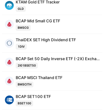
KTAM Gold ETF Tracker
GLD
BCAP Mid Small CG ETF
BMSCG
ThaiDEX SET High Dividend ETF
1DIV
BCAP Set 50 Daily Inverse ETF (-2X) Exchange Traded Fund Units
2I01BSET50
BCAP MSCI Thailand ETF
BMSCITH
BCAP SET100 ETF
BSET100