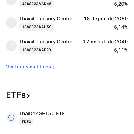
6,20%
US88323AAD46
Thaioil Treasury Center Co. Ltd. 3.75% 18-JUN-2050
18 de jun. de 2050
T
6,14%
US88323AAH59
Thaioil Treasury Center Co. Ltd. 3.5% 17-OCT-2049
17 de out. de 2049
T
6,11%
US88323AAE29
Ver todos os 
títulos
ETFs
ThaiDex SET50 ETF
TDEX