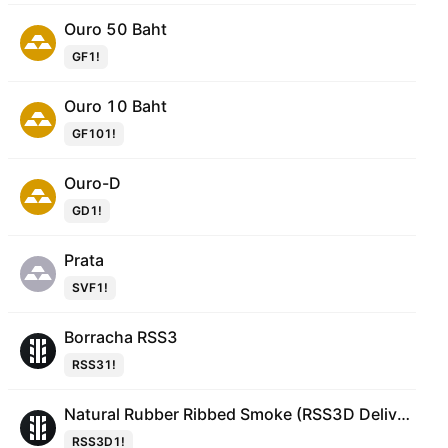
Ouro 50 Baht
GF1!
Ouro 10 Baht
GF101!
Ouro-D
GD1!
Prata
SVF1!
Borracha RSS3
RSS31!
Natural Rubber Ribbed Smoke (RSS3D Delivery) Futures
RSS3D1!