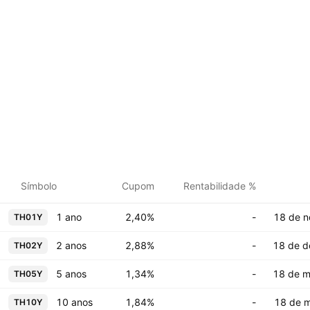
Símbolo
Cupom
Rentabilidade %
1 ano
2,40%
-
18 de n
TH01Y
2 anos
2,88%
-
18 de d
TH02Y
5 anos
1,34%
-
18 de m
TH05Y
10 anos
1,84%
-
18 de m
TH10Y