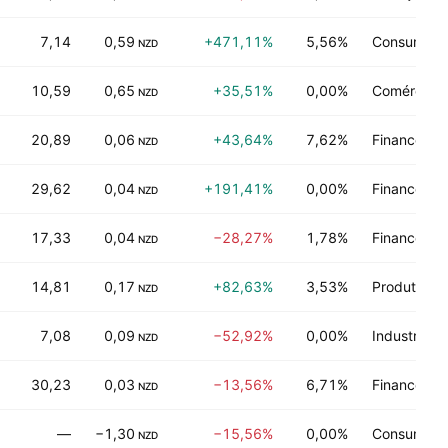
7,14
0,59
+471,11%
5,56%
Consumo de
NZD
10,59
0,65
+35,51%
0,00%
Comércio d
NZD
20,89
0,06
+43,64%
7,62%
Financeiro
NZD
29,62
0,04
+191,41%
0,00%
Financeiro
NZD
17,33
0,04
−28,27%
1,78%
Financeiro
NZD
14,81
0,17
+82,63%
3,53%
Produtor ma
NZD
7,08
0,09
−52,92%
0,00%
Industrias
NZD
30,23
0,03
−13,56%
6,71%
Financeiro
NZD
—
−1,30
−15,56%
0,00%
Consumo de
NZD