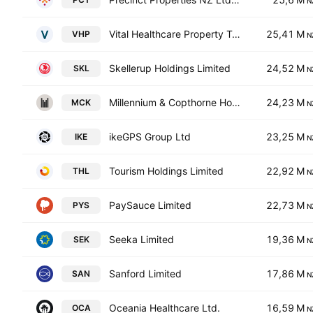
N
Vital Healthcare Property Trust
25,41 M
VHP
N
Skellerup Holdings Limited
24,52 M
SKL
N
Millennium & Copthorne Hotels New Zealand Limited
24,23 M
MCK
N
ikeGPS Group Ltd
23,25 M
IKE
N
Tourism Holdings Limited
22,92 M
THL
N
PaySauce Limited
22,73 M
PYS
N
Seeka Limited
19,36 M
SEK
N
Sanford Limited
17,86 M
SAN
N
Oceania Healthcare Ltd.
16,59 M
OCA
N