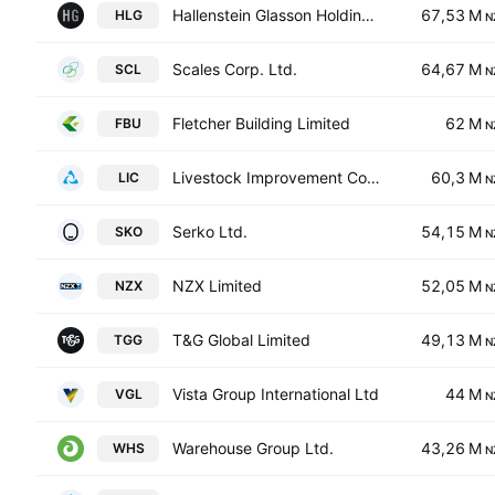
Hallenstein Glasson Holdings Limited
67,53 M
HLG
N
Scales Corp. Ltd.
64,67 M
SCL
N
Fletcher Building Limited
62 M
FBU
N
Livestock Improvement Corporation Ltd
60,3 M
LIC
N
Serko Ltd.
54,15 M
SKO
N
NZX Limited
52,05 M
NZX
N
T&G Global Limited
49,13 M
TGG
N
Vista Group International Ltd
44 M
VGL
N
Warehouse Group Ltd.
43,26 M
WHS
N