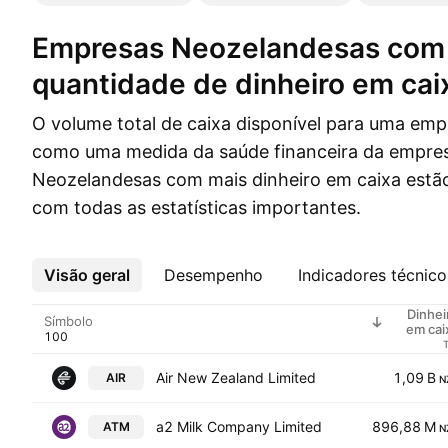
Empresas Neozelandesas com a maior
quantidade de dinheiro em cai
O volume total de caixa disponível para uma emp
como uma medida da saúde financeira da empre
Neozelandesas com mais dinheiro em caixa estão
com todas as estatísticas importantes.
Visão geral
Mais
Desempenho
Indicadores técnico
Dinhei
Símbolo
em cai
Air New Zealand Limited
1,09 B
AIR
N
a2 Milk Company Limited
896,88 M
ATM
N