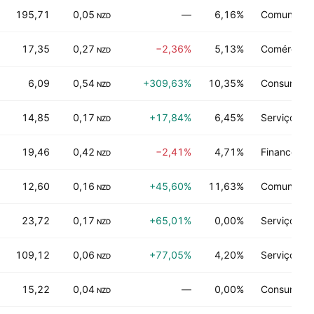
195,71
0,05
—
6,16%
Comunicaç
NZD
17,35
0,27
−2,36%
5,13%
Comércio d
NZD
6,09
0,54
+309,63%
10,35%
Consumo de
NZD
14,85
0,17
+17,84%
6,45%
Serviços Pú
NZD
19,46
0,42
−2,41%
4,71%
Financeiro
NZD
12,60
0,16
+45,60%
11,63%
Comunicaç
NZD
23,72
0,17
+65,01%
0,00%
Serviços de
NZD
109,12
0,06
+77,05%
4,20%
Serviços Pú
NZD
15,22
0,04
—
0,00%
Consumo de
NZD