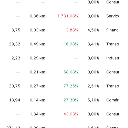
—
—
—
0,00%
Consumo de
—
−0,86
−11.731,08%
0,00%
Serviços de
NZD
8,75
0,03
−3,88%
4,56%
Financeiro
NZD
29,32
0,49
+16,98%
3,41%
Transporte
NZD
2,23
0,29
—
0,00%
Industrias
NZD
—
−0,21
+58,68%
0,00%
Consumo de
NZD
30,75
0,27
+77,25%
2,51%
Transporte
NZD
13,94
0,14
+27,30%
5,10%
Comércio d
NZD
—
−1,84
−43,63%
0,00%
Consumo de
NZD
371,43
0,00
—
6,61%
Financeiro