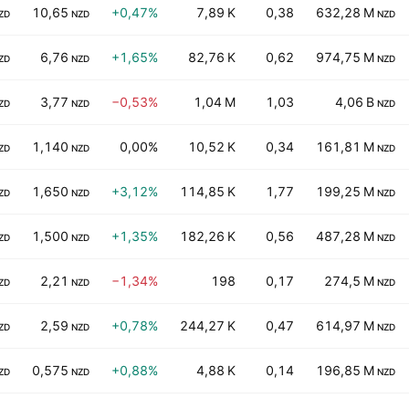
10,65
+0,47%
7,89 K
0,38
632,28 M
ZD
NZD
NZD
6,76
+1,65%
82,76 K
0,62
974,75 M
ZD
NZD
NZD
3,77
−0,53%
1,04 M
1,03
4,06 B
ZD
NZD
NZD
1,140
0,00%
10,52 K
0,34
161,81 M
ZD
NZD
NZD
1,650
+3,12%
114,85 K
1,77
199,25 M
ZD
NZD
NZD
1,500
+1,35%
182,26 K
0,56
487,28 M
ZD
NZD
NZD
2,21
−1,34%
198
0,17
274,5 M
ZD
NZD
NZD
2,59
+0,78%
244,27 K
0,47
614,97 M
ZD
NZD
NZD
0,575
+0,88%
4,88 K
0,14
196,85 M
ZD
NZD
NZD