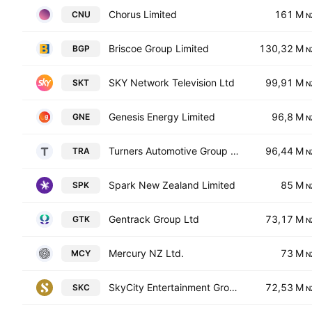
Chorus Limited
161 M
CNU
N
Briscoe Group Limited
130,32 M
BGP
N
SKY Network Television Ltd
99,91 M
SKT
N
Genesis Energy Limited
96,8 M
GNE
N
Turners Automotive Group Ltd
96,44 M
TRA
N
Spark New Zealand Limited
85 M
SPK
N
Gentrack Group Ltd
73,17 M
GTK
N
Mercury NZ Ltd.
73 M
MCY
N
SkyCity Entertainment Group Limited
72,53 M
SKC
N