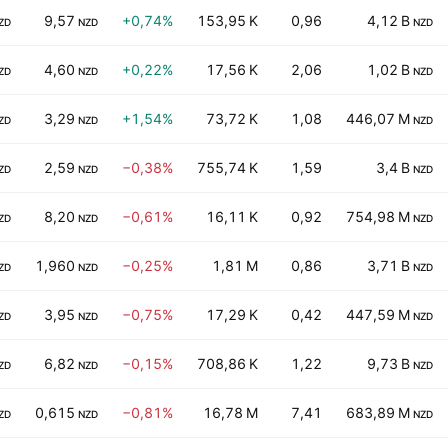
9,57
+0,74%
153,95 K
0,96
4,12 B
ZD
NZD
NZD
4,60
+0,22%
17,56 K
2,06
1,02 B
ZD
NZD
NZD
3,29
+1,54%
73,72 K
1,08
446,07 M
ZD
NZD
NZD
2,59
−0,38%
755,74 K
1,59
3,4 B
ZD
NZD
NZD
8,20
−0,61%
16,11 K
0,92
754,98 M
ZD
NZD
NZD
1,960
−0,25%
1,81 M
0,86
3,71 B
ZD
NZD
NZD
3,95
−0,75%
17,29 K
0,42
447,59 M
ZD
NZD
NZD
6,82
−0,15%
708,86 K
1,22
9,73 B
ZD
NZD
NZD
0,615
−0,81%
16,78 M
7,41
683,89 M
ZD
NZD
NZD