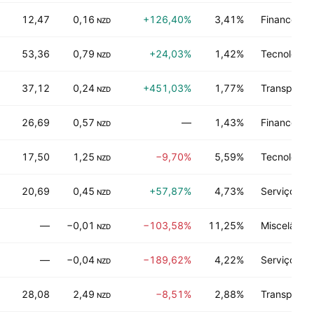
12,47
0,16
+126,40%
3,41%
Financeiro
NZD
53,36
0,79
+24,03%
1,42%
Tecnologia
NZD
37,12
0,24
+451,03%
1,77%
Transporte
NZD
26,69
0,57
—
1,43%
Financeiro
NZD
17,50
1,25
−9,70%
5,59%
Tecnologia
NZD
20,69
0,45
+57,87%
4,73%
Serviços Pú
NZD
—
−0,01
−103,58%
11,25%
Miscelânea
NZD
—
−0,04
−189,62%
4,22%
Serviços Pú
NZD
28,08
2,49
−8,51%
2,88%
Transporte
NZD