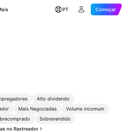
Mais
PT
Começar
mpregadores
Alto dividendo
ador
Mais Negociadas
Volume incomum
brecomprado
Sobrevendido
stas no Rastreador