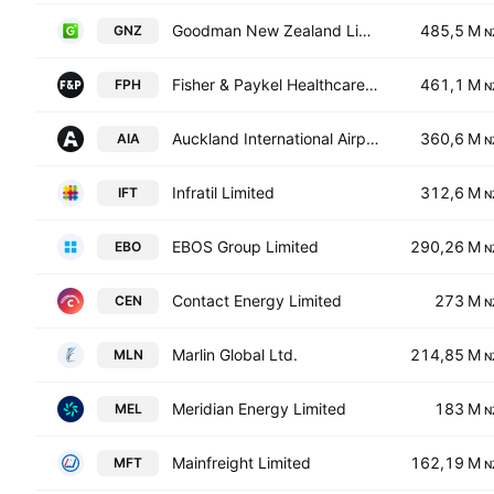
Goodman New Zealand Limited & Goodman Property Services Limited Units
485,5 M
GNZ
N
Fisher & Paykel Healthcare Corporation Limited
461,1 M
FPH
N
Auckland International Airport Limited
360,6 M
AIA
N
Infratil Limited
312,6 M
IFT
N
EBOS Group Limited
290,26 M
EBO
N
Contact Energy Limited
273 M
CEN
N
Marlin Global Ltd.
214,85 M
MLN
N
Meridian Energy Limited
183 M
MEL
N
Mainfreight Limited
162,19 M
MFT
N