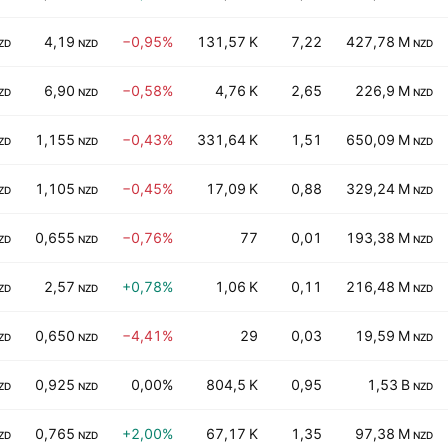
4,19
−0,95%
131,57 K
7,22
427,78 M
ZD
NZD
NZD
6,90
−0,58%
4,76 K
2,65
226,9 M
ZD
NZD
NZD
1,155
−0,43%
331,64 K
1,51
650,09 M
ZD
NZD
NZD
1,105
−0,45%
17,09 K
0,88
329,24 M
ZD
NZD
NZD
0,655
−0,76%
77
0,01
193,38 M
ZD
NZD
NZD
2,57
+0,78%
1,06 K
0,11
216,48 M
ZD
NZD
NZD
0,650
−4,41%
29
0,03
19,59 M
ZD
NZD
NZD
0,925
0,00%
804,5 K
0,95
1,53 B
ZD
NZD
NZD
0,765
+2,00%
67,17 K
1,35
97,38 M
ZD
NZD
NZD