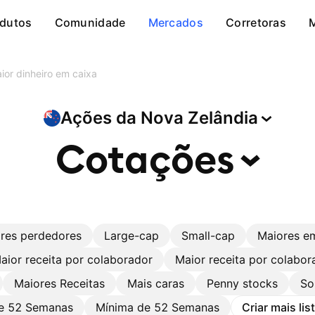
dutos
Comunidade
Mercados
Corretoras
ior dinheiro em caixa
Ações da Nova
Zelândia
Cotações
res perdedores
Large-cap
Small-cap
Maiores e
aior receita por colaborador
Maior receita por colabor
Maiores Receitas
Mais caras
Penny stocks
So
e 52 Semanas
Mínima de 52 Semanas
Criar mais li