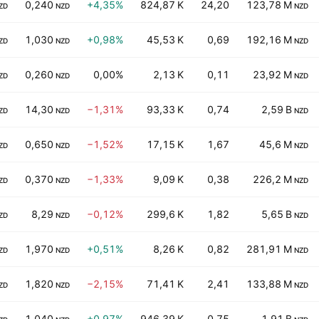
0,240
+4,35%
824,87 K
24,20
123,78 M
ZD
NZD
NZD
1,030
+0,98%
45,53 K
0,69
192,16 M
ZD
NZD
NZD
0,260
0,00%
2,13 K
0,11
23,92 M
ZD
NZD
NZD
14,30
−1,31%
93,33 K
0,74
2,59 B
ZD
NZD
NZD
0,650
−1,52%
17,15 K
1,67
45,6 M
ZD
NZD
NZD
0,370
−1,33%
9,09 K
0,38
226,2 M
ZD
NZD
NZD
8,29
−0,12%
299,6 K
1,82
5,65 B
ZD
NZD
NZD
1,970
+0,51%
8,26 K
0,82
281,91 M
ZD
NZD
NZD
1,820
−2,15%
71,41 K
2,41
133,88 M
ZD
NZD
NZD
1,040
+0,97%
946,39 K
0,75
1,91 B