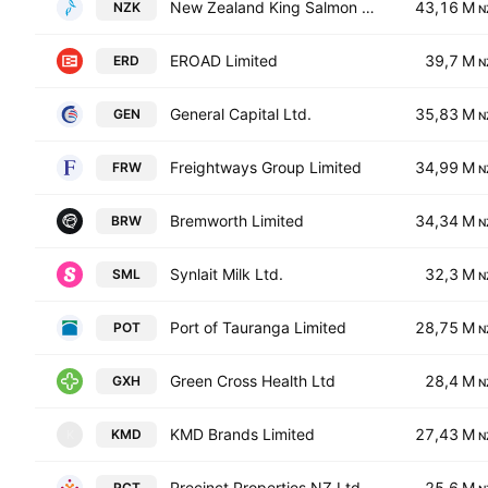
New Zealand King Salmon Investments Ltd.
43,16 M
NZK
N
EROAD Limited
39,7 M
ERD
N
General Capital Ltd.
35,83 M
GEN
N
Freightways Group Limited
34,99 M
FRW
N
Bremworth Limited
34,34 M
BRW
N
Synlait Milk Ltd.
32,3 M
SML
N
Port of Tauranga Limited
28,75 M
POT
N
Green Cross Health Ltd
28,4 M
GXH
N
KMD Brands Limited
27,43 M
KMD
K
N
Precinct Properties NZ Ltd & Precinct Properties Investments Ltd
25,6 M
PCT