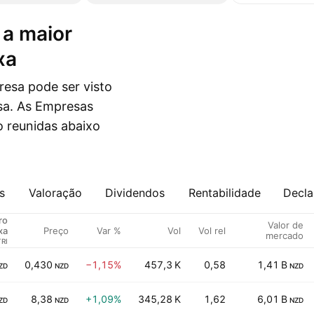
xa
resa pode ser visto
sa. As Empresas
 reunidas abaixo
s
Valoração
Dividendos
Rentabilidade
Decla
ro
Valor de
Preço
Var %
Vol
Vol rel
xa
mercado
TRI
0,430
−1,15%
457,3 K
0,58
1,41 B
ZD
NZD
NZD
8,38
+1,09%
345,28 K
1,62
6,01 B
ZD
NZD
NZD