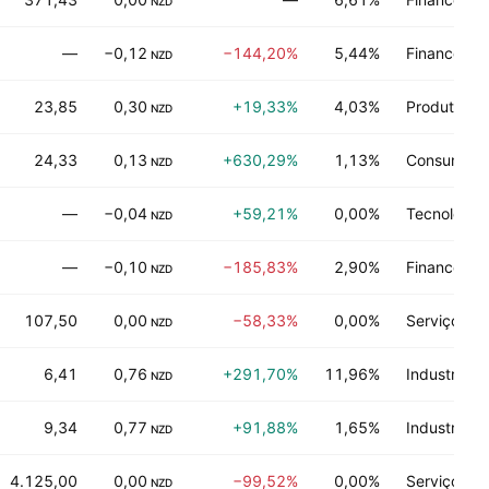
NZD
—
−0,12
−144,20%
5,44%
Financeiro
NZD
23,85
0,30
+19,33%
4,03%
Produtor ma
NZD
24,33
0,13
+630,29%
1,13%
Consumo de
NZD
—
−0,04
+59,21%
0,00%
Tecnologia 
NZD
—
−0,10
−185,83%
2,90%
Financeiro
NZD
107,50
0,00
−58,33%
0,00%
Serviços de
NZD
6,41
0,76
+291,70%
11,96%
Industrias
NZD
9,34
0,77
+91,88%
1,65%
Industrias
NZD
4.125,00
0,00
−99,52%
0,00%
Serviços d
NZD