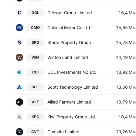
Delegat Group Limited
16,4 M
DGL
N
Colonial Motor Co Ltd
15,65 M
CMO
N
Stride Property Group
15,28 M
SPG
N
Winton Land Limited
14,49 M
WIN
N
CDL Investments NZ Ltd.
13,92 M
CDI
N
Scott Technology Limited
13,66 M
SCT
N
Allied Farmers Limited
10,79 M
ALF
N
Kiwi Property Group Ltd.
10,4 M
KPG
N
Comvita Limited
10,26 M
CVT
N