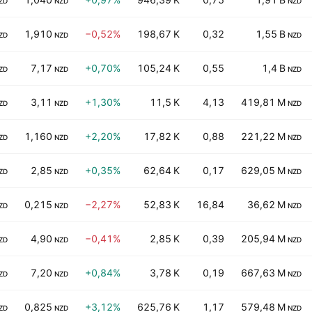
ZD
NZD
NZD
1,910
−0,52%
198,67 K
0,32
1,55 B
ZD
NZD
NZD
7,17
+0,70%
105,24 K
0,55
1,4 B
ZD
NZD
NZD
3,11
+1,30%
11,5 K
4,13
419,81 M
ZD
NZD
NZD
1,160
+2,20%
17,82 K
0,88
221,22 M
ZD
NZD
NZD
2,85
+0,35%
62,64 K
0,17
629,05 M
ZD
NZD
NZD
0,215
−2,27%
52,83 K
16,84
36,62 M
ZD
NZD
NZD
4,90
−0,41%
2,85 K
0,39
205,94 M
ZD
NZD
NZD
7,20
+0,84%
3,78 K
0,19
667,63 M
ZD
NZD
NZD
0,825
+3,12%
625,76 K
1,17
579,48 M
ZD
NZD
NZD