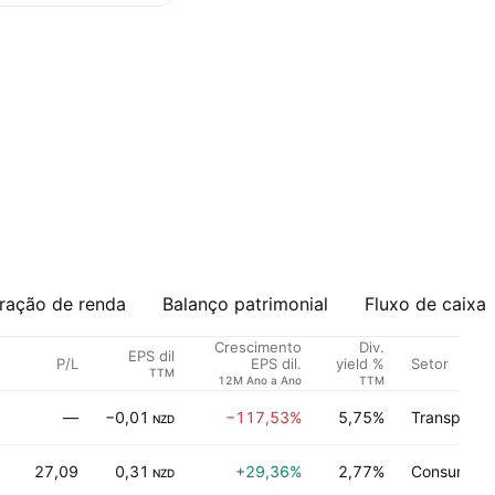
ração de renda
Balanço patrimonial
Fluxo de caixa
Crescimento
Div.
EPS dil
P/L
Setor
EPS dil.
yield %
TTM
12M Ano a Ano
TTM
—
−0,01
−117,53%
5,75%
Transporte
NZD
27,09
0,31
+29,36%
2,77%
Consumo de
NZD