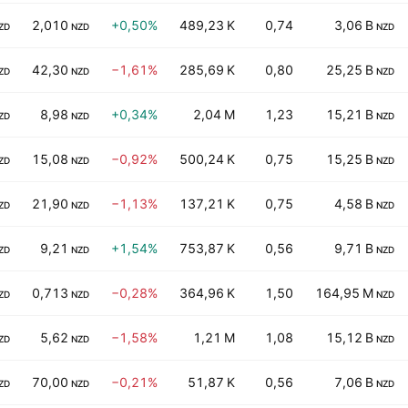
2,010
+0,50%
489,23 K
0,74
3,06 B
ZD
NZD
NZD
42,30
−1,61%
285,69 K
0,80
25,25 B
ZD
NZD
NZD
8,98
+0,34%
2,04 M
1,23
15,21 B
ZD
NZD
NZD
15,08
−0,92%
500,24 K
0,75
15,25 B
ZD
NZD
NZD
21,90
−1,13%
137,21 K
0,75
4,58 B
ZD
NZD
NZD
9,21
+1,54%
753,87 K
0,56
9,71 B
ZD
NZD
NZD
0,713
−0,28%
364,96 K
1,50
164,95 M
ZD
NZD
NZD
5,62
−1,58%
1,21 M
1,08
15,12 B
ZD
NZD
NZD
70,00
−0,21%
51,87 K
0,56
7,06 B
ZD
NZD
NZD