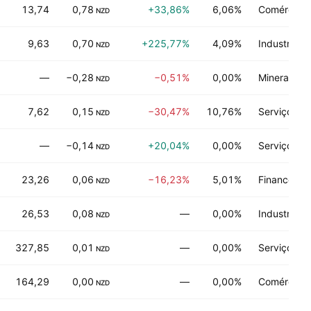
13,74
0,78
+33,86%
6,06%
Comércio d
NZD
9,63
0,70
+225,77%
4,09%
Industrias
NZD
—
−0,28
−0,51%
0,00%
Minerais nã
NZD
7,62
0,15
−30,47%
10,76%
Serviços co
NZD
—
−0,14
+20,04%
0,00%
Serviços de
NZD
23,26
0,06
−16,23%
5,01%
Financeiro
NZD
26,53
0,08
—
0,00%
Industrias
NZD
327,85
0,01
—
0,00%
Serviços de
NZD
164,29
0,00
—
0,00%
Comércio d
NZD