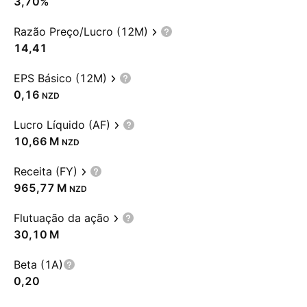
3,70%
Razão Preço/Lucro (12M)
14,41
EPS Básico (12M)
0,16
NZD
Lucro Líquido (AF)
‪10,66 M‬
NZD
Receita (FY)
‪965,77 M‬
NZD
Flutuação da ação
‪30,10 M‬
Beta (1A)
0,20