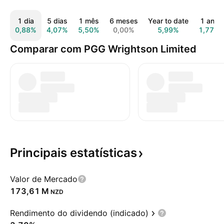
1 dia
5 dias
1 mês
6 meses
Year to date
1 ano
0,88%
4,07%
5,50%
0,00%
5,99%
1,77%
Comparar com PGG Wrightson Limited
Principais
estatísticas
Valor de Mercado
‪173,61 M‬
NZD
Rendimento do dividendo (indicado)