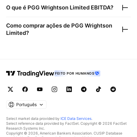
O que é
PGG Wrightson Limited
EBITDA?
Como comprar ações de
PGG Wrightson
Limited
?
FEITO POR HUMANOS
Português
Select market data provided by
ICE Data Services
.
Select reference data provided by FactSet. Copyright © 2026 FactSet
Research Systems Inc.
Copyright © 2026, American Bankers Association. CUSIP Database