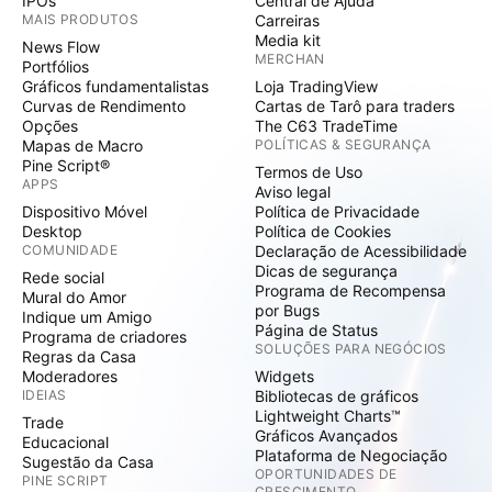
IPOs
Central de Ajuda
MAIS PRODUTOS
Carreiras
Media kit
News Flow
MERCHAN
Portfólios
Gráficos fundamentalistas
Loja TradingView
Curvas de Rendimento
Cartas de Tarô para traders
Opções
The C63 TradeTime
Mapas de Macro
POLÍTICAS & SEGURANÇA
Pine Script®
Termos de Uso
APPS
Aviso legal
Dispositivo Móvel
Política de Privacidade
Desktop
Política de Cookies
COMUNIDADE
Declaração de Acessibilidade
Dicas de segurança
Rede social
Programa de Recompensa
Mural do Amor
por Bugs
Indique um Amigo
Página de Status
Programa de criadores
SOLUÇÕES PARA NEGÓCIOS
Regras da Casa
Moderadores
Widgets
IDEIAS
Bibliotecas de gráficos
Lightweight Charts™
Trade
Gráficos Avançados
Educacional
Plataforma de Negociação
Sugestão da Casa
OPORTUNIDADES DE
PINE SCRIPT
CRESCIMENTO