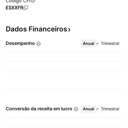
Código CFI
ESXXFR
Dados
Financeiros
Desempenho
Anual
Mais
Trimestral
Conversão da receita em
lucro
Anual
Mais
Trimestral