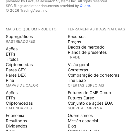
provided by FactSet Research Systems Inc. All rights reserved.
SEC filings and other documents provided by
Quartr
.
© 2026 TradingView, Inc.
MAIS DO QUE UM PRODUTO
FERRAMENTAS & ASSINATURAS
Supergráficos
Recursos
RASTREADORES
Preços
Dados de mercado
Ações
Planos de presentes
ETFs
TRADE
Títulos
Criptomoedas
Visão geral
Pares CEX
Corretoras
Pares DEX
Comparação de corretoras
Pine
The Leap
MAPAS DE CALOR
OFERTAS ESPECIAIS
Ações
Futuros do CME Group
ETFs
Futuros Eurex
Criptomoedas
Conjunto de ações EUA
CALENDÁRIOS
SOBRE A EMPRESA
Economia
Quem somos
Resultados
Missão espacial
Dividendos
Blog