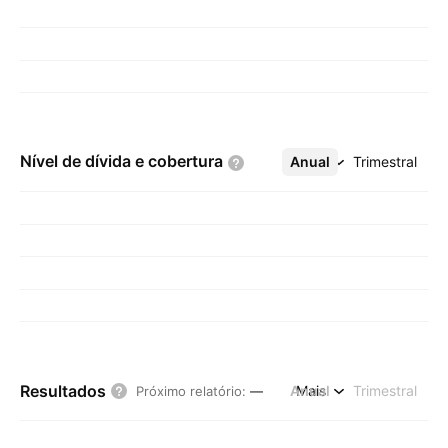
Nível de dívida e
cobertura
Anual
Mais
Trimestral
Resultados
Anual
Mais
Trimestral
Próximo relatório
:
—