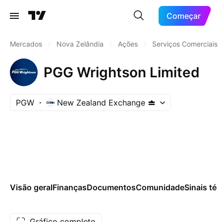
Começar
Mercados
/
Nova Zelândia
/
Ações
/
Serviços Comerciais
PGG Wrightson Limited
PGW
New Zealand Exchange
Visão geral
Finanças
Documentos
Comunidade
Sinais té
Gráfico completo