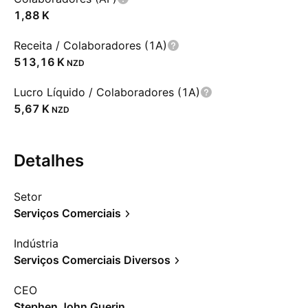
‪1,88 K‬
Receita / Colaboradores (1A)
‪513,16 K‬
NZD
Lucro Líquido / Colaboradores (1A)
‪5,67 K‬
NZD
Detalhes
Setor
Serviços Comerciais
Indústria
Serviços Comerciais Diversos
CEO
Stephen John Guerin