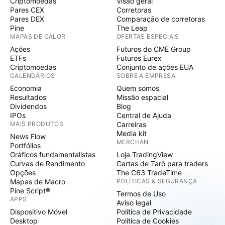
Criptomoedas
Visão geral
Pares CEX
Corretoras
Pares DEX
Comparação de corretoras
Pine
The Leap
MAPAS DE CALOR
OFERTAS ESPECIAIS
Ações
Futuros do CME Group
ETFs
Futuros Eurex
Criptomoedas
Conjunto de ações EUA
CALENDÁRIOS
SOBRE A EMPRESA
Economia
Quem somos
Resultados
Missão espacial
Dividendos
Blog
IPOs
Central de Ajuda
MAIS PRODUTOS
Carreiras
Media kit
News Flow
MERCHAN
Portfólios
Gráficos fundamentalistas
Loja TradingView
Curvas de Rendimento
Cartas de Tarô para traders
Opções
The C63 TradeTime
Mapas de Macro
POLÍTICAS & SEGURANÇA
Pine Script®
Termos de Uso
APPS
Aviso legal
Dispositivo Móvel
Política de Privacidade
Desktop
Política de Cookies