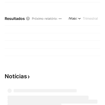
Resultados
Anual
Mais
Trimestral
Próximo relatório
:
—
Notícias