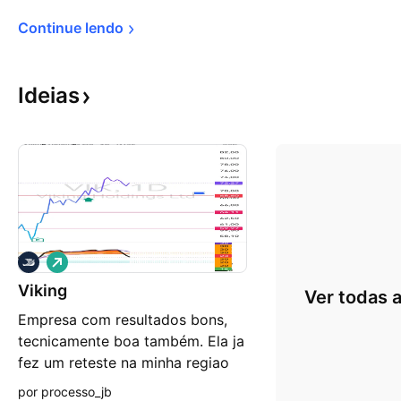
Continue 
lendo
Ideias
V
i
Viking
é
Ver todas a
s
Empresa com resultados bons,
d
e
tecnicamente boa também. Ela ja
a
fez um reteste na minha regiao
l
t
de suporte dinâmico. Vou
por processo_jb
a