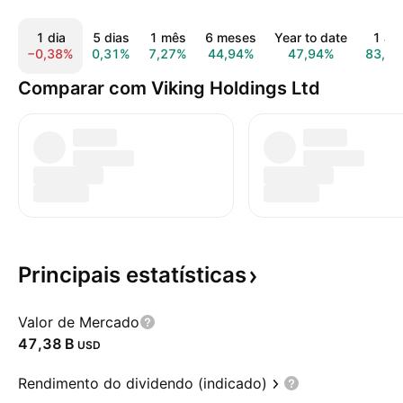
1 dia
5 dias
1 mês
6 meses
Year to date
1 an
−0,38%
0,31%
7,27%
44,94%
47,94%
83,1
Comparar com Viking Holdings Ltd
Principais
estatísticas
Valor de Mercado
‪47,38 B‬
USD
Rendimento do dividendo (indicado)