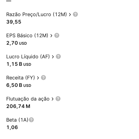
—
Razão Preço/Lucro (12M)
39,55
EPS Básico (12M)
2,70
USD
Lucro Líquido (AF)
‪1,15 B‬
USD
Receita (FY)
‪6,50 B‬
USD
Flutuação da ação
‪206,74 M‬
Beta (1A)
1,06