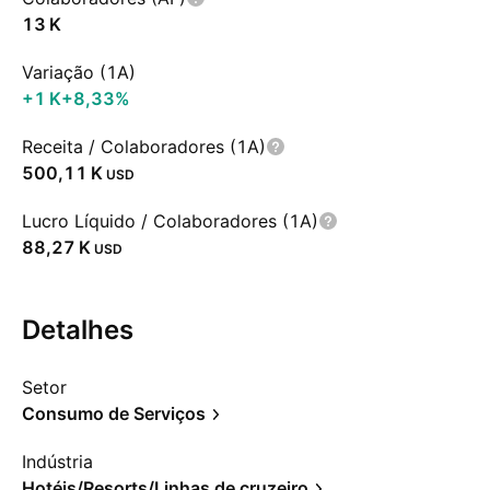
‪13 K‬
Variação (1A)
‪+1 K‬
+8,33%
Receita / Colaboradores (1A)
‪500,11 K‬
USD
Lucro Líquido / Colaboradores (1A)
‪88,27 K‬
USD
Detalhes
Setor
Consumo de Serviços
Indústria
Hotéis/Resorts/Linhas de cruzeiro