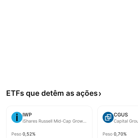
ETFs que detêm as
ações
IWP
CGUS
iShares Russell Mid-Cap Growth ETF
Capital Gro
Peso
0,52%
Peso
0,70%