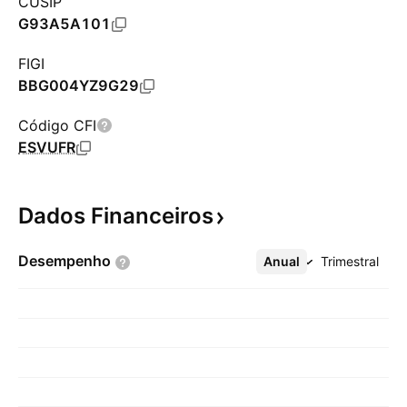
CUSIP
G93A5A101
FIGI
BBG004YZ9G29
Código CFI
ESVUFR
Dados
Financeiros
Desempenho
Anual
Mais
Trimestral