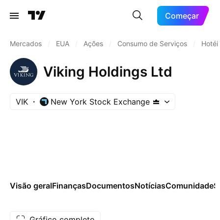
Começar
Mercados
/
EUA
/
Ações
/
Consumo de Serviços
/
Hotéi
Viking Holdings Ltd
VIK
New York Stock Exchange
Visão geral
Finanças
Documentos
Notícias
Comunidade
S
Gráfico completo