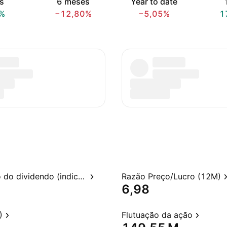
s
6 meses
Year to date
%
−12,80%
−5,05%
1
Rendimento do dividendo (indicado)
Razão Preço/Lucro (12M)
6,98
)
Flutuação da ação