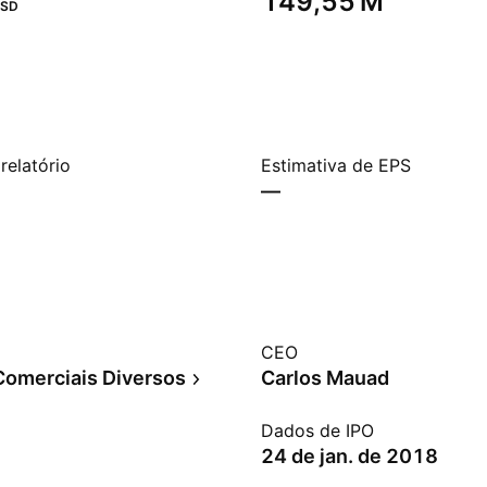
‪149,55 M‬
SD
relatório
Estimativa de EPS
—
CEO
Comerciais Diversos
Carlos Mauad
Dados de IPO
24 de jan. de 2018