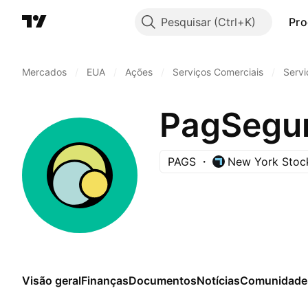
Pesquisar
Pro
Mercados
/
EUA
/
Ações
/
Serviços Comerciais
/
Servi
PagSeguro
PAGS
New York Stoc
Visão geral
Finanças
Documentos
Notícias
Comunidade