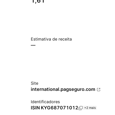
1,61
Estimativa de receita
—
Site
international.pagseguro.com
Identificadores
ISIN
KYG687071012
+2 mais