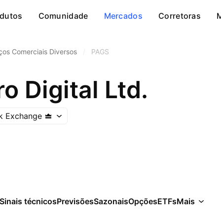
dutos
Comunidade
Mercados
Corretoras
ços Comerciais Diversos
/
PAGS
 Digital Ltd.
k Exchange
Sinais técnicos
Previsões
Sazonais
Opções
ETFs
Mais