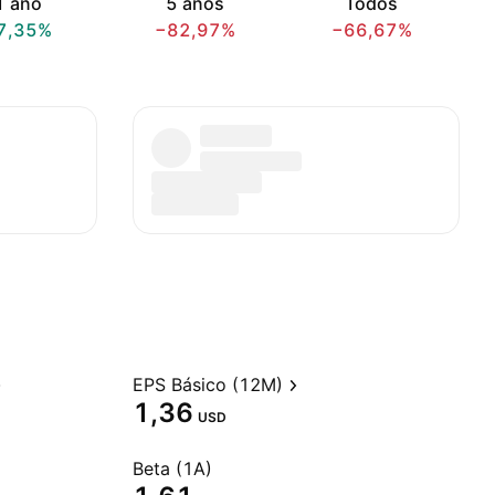
1 ano
5 anos
Todos
7,35%
−82,97%
−66,67%
EPS Básico (12M)
1,36
USD
Beta (1A)