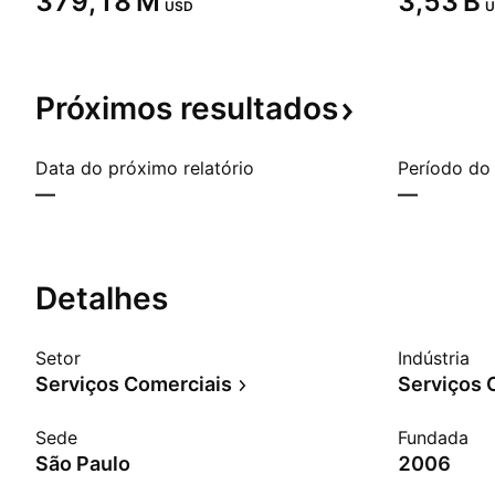
‪379,18 M‬
‪3,53 B‬
USD
U
Próximos
resultados
Data do próximo relatório
Período do 
—
—
Detalhes
Setor
Indústria
Serviços Comerciais
Serviços 
Sede
Fundada
São Paulo
2006