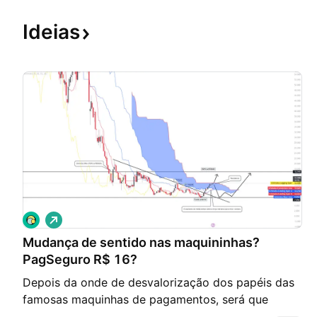
Ideias
V
i
Mudança de sentido nas maquininhas?
é
s
PagSeguro R$ 16?
d
e
Depois da onde de desvalorização dos papéis das
a
famosas maquinhas de pagamentos, será que
l
t
agora teremos uma mudança de tendência? O ativo