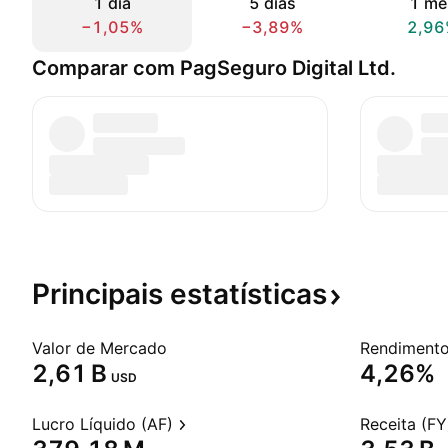
1 dia
5 dias
1 mê
−1,05%
−3,89%
2,96
Comparar com PagSeguro Digital Ltd.
Principais
estatísticas
Valor de Mercado
‪2,61 B‬
4,26%
USD
Lucro Líquido (AF)
Receita (FY