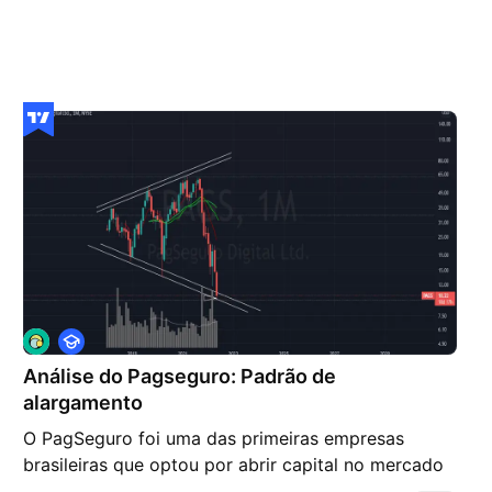
E
d
Análise do Pagseguro: Padrão de
u
c
alargamento
a
c
O PagSeguro foi uma das primeiras empresas
i
brasileiras que optou por abrir capital no mercado
o
n
de ações americano. Seu IPO aconteceu em Janeiro