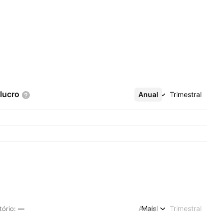
lucro
Anual
Mais
Trimestral
Anual
Mais
Trimestral
tório
:
—