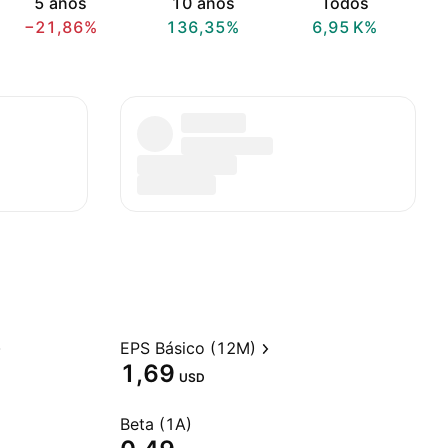
5 anos
10 anos
Todos
−21,86%
136,35%
‪6,95 K‬%
EPS Básico (12M)
1,69
USD
Beta (1A)