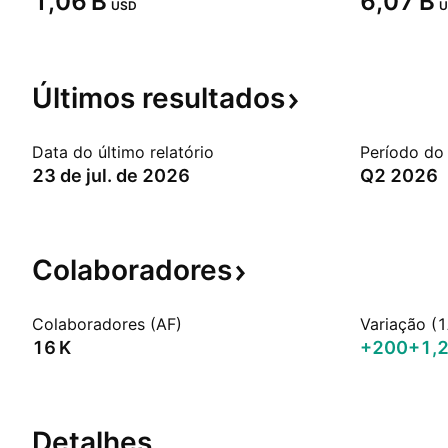
‪1,06 B‬
‪6,07 B‬
USD
U
Últimos
resultados
Data do último relatório
Período do 
23 de jul. de 2026
Q2 2026
Colaboradores
Colaboradores (AF)
Variação (1
‪16 K‬
+200
+1,
Detalhes