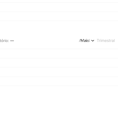
Anual
Mais
Trimestral
tório
:
—