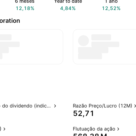
6 meses
Year to date
1 ano
12,18%
4,84%
12,52%
oration
Rendimento do dividendo (indicado)
Razão Preço/Lucro (12M)
52,71
)
Flutuação da ação