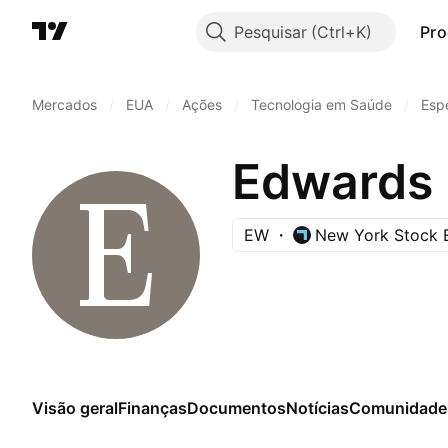
Pesquisar
Pro
Mercados
/
EUA
/
Ações
/
Tecnologia em Saúde
/
Esp
Edwards 
EW
New York Stock 
Visão geral
Finanças
Documentos
Notícias
Comunidade