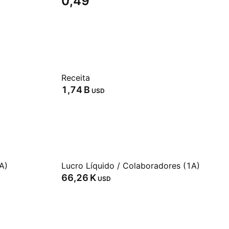
0,49
Receita
‪1,74 B‬
USD
A)
Lucro Líquido / Colaboradores (1A)
‪66,26 K‬
USD