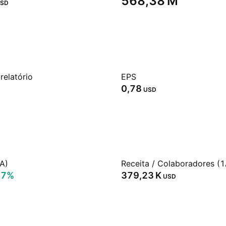
‪568,38 M‬
SD
relatório
EPS
0,78
USD
A)
Receita / Colaboradores (1
27%
‪379,23 K‬
USD