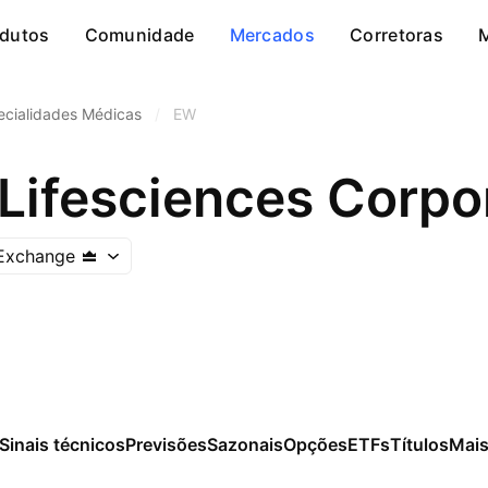
dutos
Comunidade
Mercados
Corretoras
ecialidades Médicas
/
EW
Lifesciences Corpo
Exchange
Sinais técnicos
Previsões
Sazonais
Opções
ETFs
Títulos
Mai