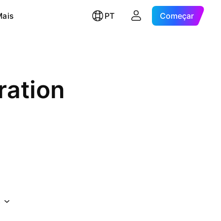
Mais
PT
Começar
ration
s