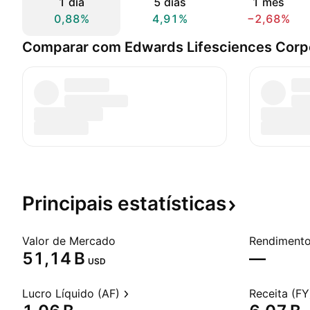
1 dia
5 dias
1 mês
0,88%
4,91%
−2,68%
Comparar com Edwards Lifesciences Corp
Principais
estatísticas
Valor de Mercado
‪51,14 B‬
—
USD
Lucro Líquido (AF)
Receita (FY