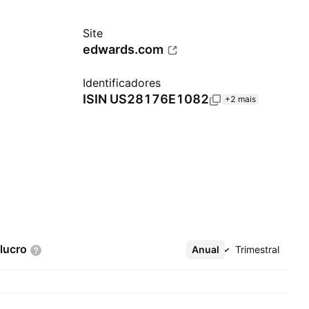
Site
edwards.com
Identificadores
ISIN
US28176E1082
+2 mais
lucro
Anual
Mais
Trimestral