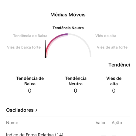
Médias Móveis
Tendência Neutra
Tendência de Baixa
Viés de alta
Viés de baixa forte
Viés de alta forte
Tendência 
Tendência de
Tendência
Viés de
Baixa
Neutra
alta
0
0
0
Osciladores
Nome
Valor
Ação
Índice de Força Relativa (14)
—
—