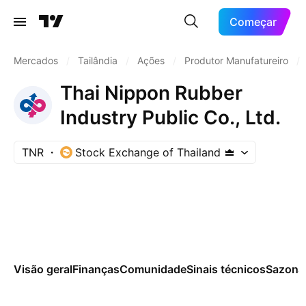
Começar
Mercados
/
Tailândia
/
Ações
/
Produtor Manufatureiro
/
Thai Nippon Rubber
Industry Public Co., Ltd.
TNR
Stock Exchange of Thailand
Visão geral
Finanças
Comunidade
Sinais técnicos
Sazona