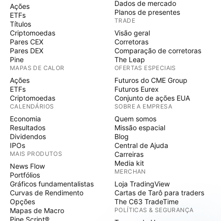
Dados de mercado
Ações
Planos de presentes
ETFs
TRADE
Títulos
Criptomoedas
Visão geral
Pares CEX
Corretoras
Pares DEX
Comparação de corretoras
Pine
The Leap
MAPAS DE CALOR
OFERTAS ESPECIAIS
Ações
Futuros do CME Group
ETFs
Futuros Eurex
Criptomoedas
Conjunto de ações EUA
CALENDÁRIOS
SOBRE A EMPRESA
Economia
Quem somos
Resultados
Missão espacial
Dividendos
Blog
IPOs
Central de Ajuda
MAIS PRODUTOS
Carreiras
Media kit
News Flow
MERCHAN
Portfólios
Gráficos fundamentalistas
Loja TradingView
Curvas de Rendimento
Cartas de Tarô para traders
Opções
The C63 TradeTime
Mapas de Macro
POLÍTICAS & SEGURANÇA
Pine Script®