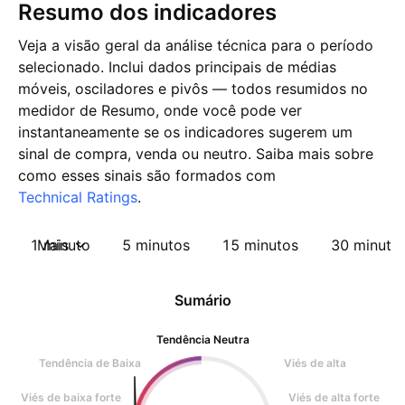
Resumo dos indicadores
Veja a visão geral da análise técnica para o período
selecionado. Inclui dados principais de médias
móveis, osciladores e pivôs — todos resumidos no
medidor de Resumo, onde você pode ver
instantaneamente se os indicadores sugerem um
sinal de compra, venda ou neutro. Saiba mais sobre
como esses sinais são formados com
Technical Ratings
.
1 minuto
Mais
5 minutos
15 minutos
30 minuto
Sumário
Tendência Neutra
Tendência de Baixa
Viés de alta
Viés de baixa forte
Viés de alta forte