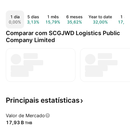
1 dia
5 dias
1 mês
6 meses
Year to date
1 an
0,00%
3,13%
15,79%
35,62%
32,00%
17,8
Comparar com SCGJWD Logistics Public
Company Limited
Principais
estatísticas
Valor de Mercado
‪17,93 B‬
THB