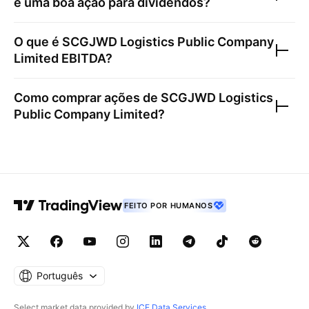
é uma boa ação para dividendos?
O que é
SCGJWD Logistics Public Company
Limited
EBITDA?
Como comprar ações de
SCGJWD Logistics
Public Company Limited
?
FEITO POR HUMANOS
Português
Select market data provided by
ICE Data Services
.