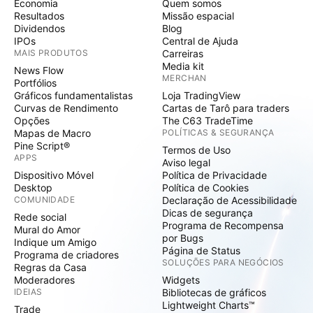
Economia
Quem somos
Resultados
Missão espacial
Dividendos
Blog
IPOs
Central de Ajuda
MAIS PRODUTOS
Carreiras
Media kit
News Flow
MERCHAN
Portfólios
Gráficos fundamentalistas
Loja TradingView
Curvas de Rendimento
Cartas de Tarô para traders
Opções
The C63 TradeTime
Mapas de Macro
POLÍTICAS & SEGURANÇA
Pine Script®
Termos de Uso
APPS
Aviso legal
Dispositivo Móvel
Política de Privacidade
Desktop
Política de Cookies
COMUNIDADE
Declaração de Acessibilidade
Dicas de segurança
Rede social
Programa de Recompensa
Mural do Amor
por Bugs
Indique um Amigo
Página de Status
Programa de criadores
SOLUÇÕES PARA NEGÓCIOS
Regras da Casa
Moderadores
Widgets
IDEIAS
Bibliotecas de gráficos
Lightweight Charts™
Trade