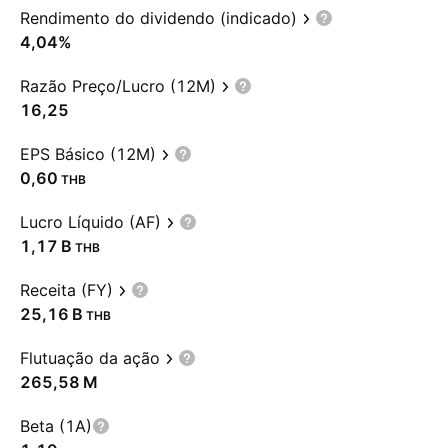
Rendimento do dividendo (indicado)
4,04%
Razão Preço/Lucro (12M)
16,25
EPS Básico (12M)
0,60
THB
Lucro Líquido (AF)
‪1,17 B‬
THB
Receita (FY)
‪25,16 B‬
THB
Flutuação da ação
‪265,58 M‬
Beta (1A)