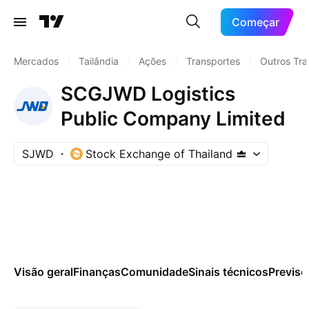
Começar
Mercados
/
Tailândia
/
Ações
/
Transportes
/
Outros Tra
SCGJWD Logistics
Public Company Limited
SJWD
Stock Exchange of Thailand
Visão geral
Finanças
Comunidade
Sinais técnicos
Previsõ