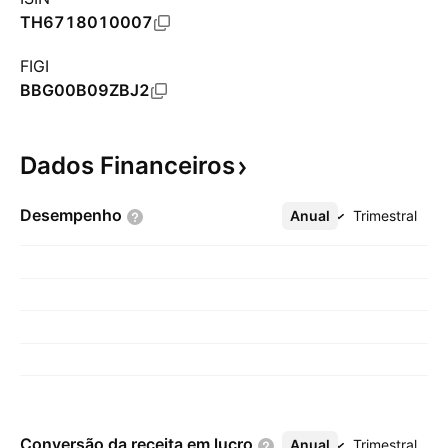
TH6718010007
FIGI
BBG00B09ZBJ2
Dados
Financeiros
Desempenho
Anual
Mais
Trimestral
Conversão da receita em
lucro
Anual
Mais
Trimestral