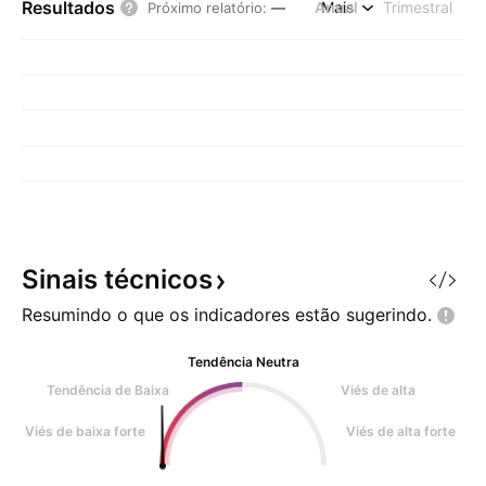
Resultados
Anual
Mais
Trimestral
Próximo relatório
:
—
Sinais
técnicos
Resumindo o que os indicadores estão
sugerindo.
Tendência Neutra
Tendência de Baixa
Viés de alta
Viés de baixa forte
Viés de alta forte