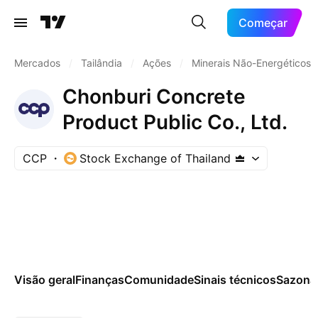
Começar
Mercados
/
Tailândia
/
Ações
/
Minerais Não-Energéticos
Chonburi Concrete
Product Public Co., Ltd.
CCP
Stock Exchange of Thailand
Visão geral
Finanças
Comunidade
Sinais técnicos
Sazona