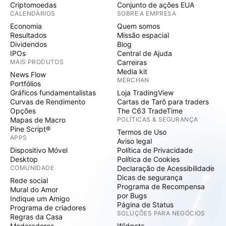
Criptomoedas
Conjunto de ações EUA
CALENDÁRIOS
SOBRE A EMPRESA
Economia
Quem somos
Resultados
Missão espacial
Dividendos
Blog
IPOs
Central de Ajuda
MAIS PRODUTOS
Carreiras
Media kit
News Flow
MERCHAN
Portfólios
Gráficos fundamentalistas
Loja TradingView
Curvas de Rendimento
Cartas de Tarô para traders
Opções
The C63 TradeTime
Mapas de Macro
POLÍTICAS & SEGURANÇA
Pine Script®
Termos de Uso
APPS
Aviso legal
Dispositivo Móvel
Política de Privacidade
Desktop
Política de Cookies
COMUNIDADE
Declaração de Acessibilidade
Dicas de segurança
Rede social
Programa de Recompensa
Mural do Amor
por Bugs
Indique um Amigo
Página de Status
Programa de criadores
SOLUÇÕES PARA NEGÓCIOS
Regras da Casa
Moderadores
Widgets