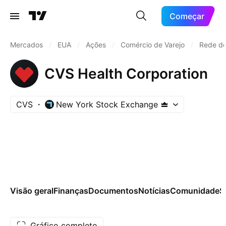
Começar
Mercados
/
EUA
/
Ações
/
Comércio de Varejo
/
Rede de
CVS Health Corporation
CVS
New York Stock Exchange
Visão geral
Finanças
Documentos
Notícias
Comunidade
S
Gráfico completo