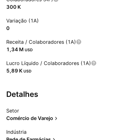
‪300 K‬
Variação (1A)
0
Receita / Colaboradores (1A)
‪1,34 M‬
USD
Lucro Líquido / Colaboradores (1A)
‪5,89 K‬
USD
Detalhes
Setor
Comércio de Varejo
Indústria
Rede de Farmácias