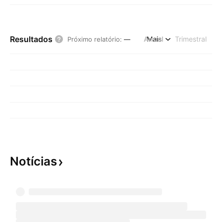
Resultados
Anual
Mais
Trimestral
Próximo relatório
:
—
Notícias