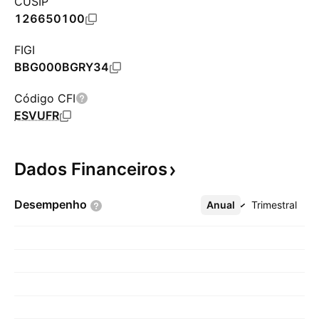
CUSIP
126650100
FIGI
BBG000BGRY34
Código CFI
ESVUFR
Dados
Financeiros
Desempenho
Anual
Mais
Trimestral