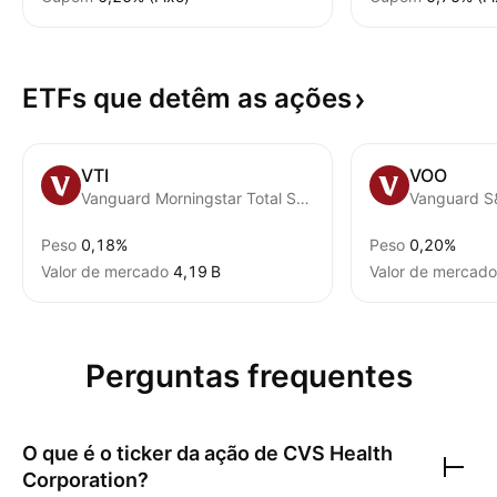
ETFs que detêm as
ações
VTI
VOO
Vanguard Morningstar Total Stock Market ETF
Vanguard S
Peso
0,18%
Peso
0,20%
Valor de mercado
‪4,19 B‬
Valor de mercado
Perguntas frequentes
O que é o ticker da ação de
CVS Health
Corporation
?