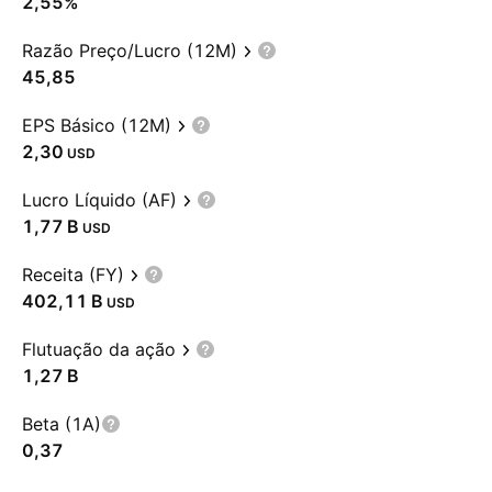
2,55%
Razão Preço/Lucro (12M)
45,85
EPS Básico (12M)
2,30
USD
Lucro Líquido (AF)
‪1,77 B‬
USD
Receita (FY)
‪402,11 B‬
USD
Flutuação da ação
‪1,27 B‬
Beta (1A)
0,37