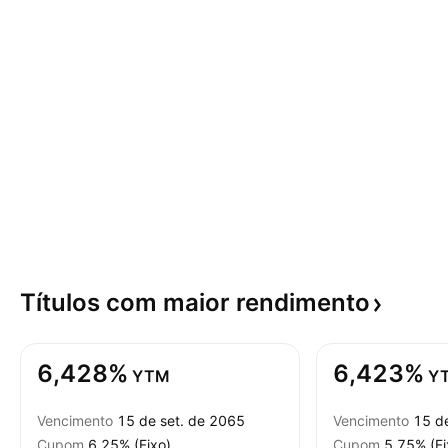
Títulos com maior
rendimento
6,428%
6,423%
YTM
Y
Vencimento
15 de set. de 2065
Vencimento
15 d
Cupom
6,25% (Fixo)
Cupom
5,75% (Fi