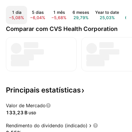
1 dia
5 dias
1 mês
6 meses
Year to date
1 
−5,08%
−6,04%
−5,68%
29,79%
25,03%
61
Comparar com CVS Health Corporation
Principais
estatísticas
Valor de Mercado
‪133,23 B‬
USD
Rendimento do dividendo (indicado)