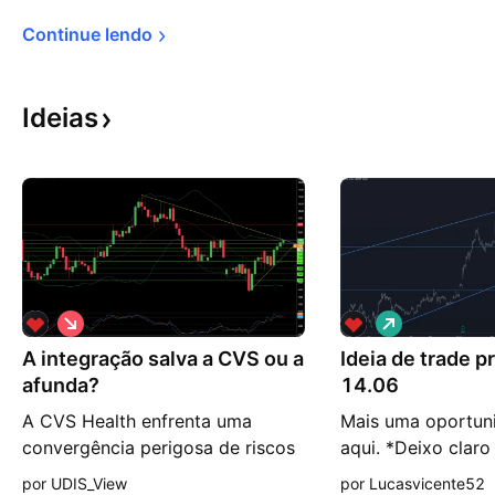
Continue 
lendo
Ideias
V
V
i
i
A integração salva a CVS ou a
é
Ideia de trade 
é
s
s
afunda?
14.06
d
d
e
e
A CVS Health enfrenta uma
Mais uma oportuni
b
a
convergência perigosa de riscos
aqui. *Deixo claro 
a
l
i
t
que ameaça seu modelo de
apenas uma anális
por UDIS_View
por Lucasvicente52
x
a