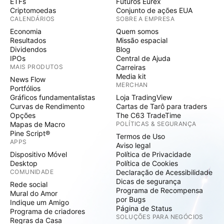
ETFs
Futuros Eurex
Criptomoedas
Conjunto de ações EUA
CALENDÁRIOS
SOBRE A EMPRESA
Economia
Quem somos
Resultados
Missão espacial
Dividendos
Blog
IPOs
Central de Ajuda
MAIS PRODUTOS
Carreiras
Media kit
News Flow
MERCHAN
Portfólios
Gráficos fundamentalistas
Loja TradingView
Curvas de Rendimento
Cartas de Tarô para traders
Opções
The C63 TradeTime
Mapas de Macro
POLÍTICAS & SEGURANÇA
Pine Script®
Termos de Uso
APPS
Aviso legal
Dispositivo Móvel
Política de Privacidade
Desktop
Política de Cookies
COMUNIDADE
Declaração de Acessibilidade
Dicas de segurança
Rede social
Programa de Recompensa
Mural do Amor
por Bugs
Indique um Amigo
Página de Status
Programa de criadores
SOLUÇÕES PARA NEGÓCIOS
Regras da Casa