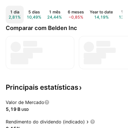
1 dia
5 dias
1 mês
6 meses
Year to date
1 a
2,81%
10,49%
24,44%
−0,85%
14,19%
13,
Comparar com Belden Inc
Principais
estatísticas
Valor de Mercado
‪5,19 B‬
USD
Rendimento do dividendo (indicado)