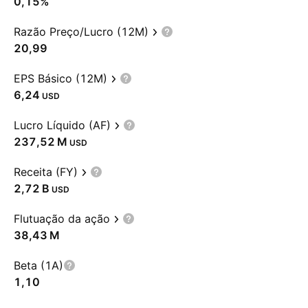
0,15%
Razão Preço/Lucro (12M)
20,99
EPS Básico (12M)
6,24
USD
Lucro Líquido (AF)
‪237,52 M‬
USD
Receita (FY)
‪2,72 B‬
USD
Flutuação da ação
‪38,43 M‬
Beta (1A)
1,10