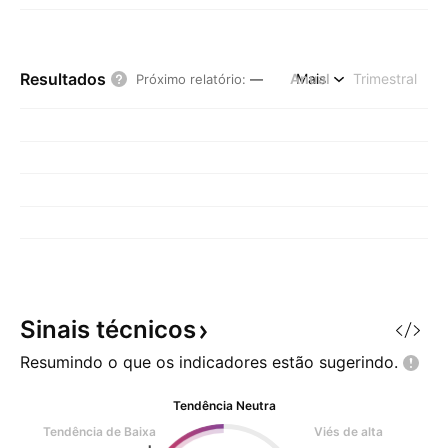
Resultados
Anual
Mais
Trimestral
Próximo relatório
:
—
Sinais
técnicos
Resumindo o que os indicadores estão
sugerindo.
Tendência Neutra
Tendência de Baixa
Viés de alta