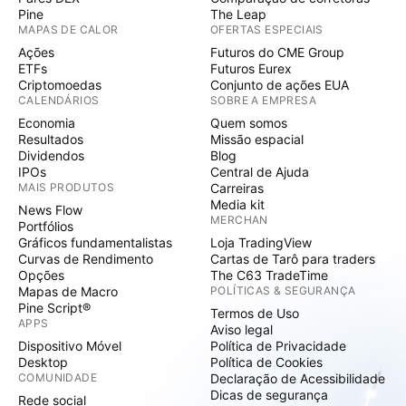
Pine
The Leap
MAPAS DE CALOR
OFERTAS ESPECIAIS
Ações
Futuros do CME Group
ETFs
Futuros Eurex
Criptomoedas
Conjunto de ações EUA
CALENDÁRIOS
SOBRE A EMPRESA
Economia
Quem somos
Resultados
Missão espacial
Dividendos
Blog
IPOs
Central de Ajuda
MAIS PRODUTOS
Carreiras
Media kit
News Flow
MERCHAN
Portfólios
Gráficos fundamentalistas
Loja TradingView
Curvas de Rendimento
Cartas de Tarô para traders
Opções
The C63 TradeTime
Mapas de Macro
POLÍTICAS & SEGURANÇA
Pine Script®
Termos de Uso
APPS
Aviso legal
Dispositivo Móvel
Política de Privacidade
Desktop
Política de Cookies
COMUNIDADE
Declaração de Acessibilidade
Dicas de segurança
Rede social