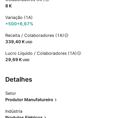
‪8 K‬
Variação (1A)
+500
+6,67%
Receita / Colaboradores (1A)
‪339,40 K‬
USD
Lucro Líquido / Colaboradores (1A)
‪29,69 K‬
USD
Detalhes
Setor
Produtor Manufatureiro
Indústria
Produtos Elétricos