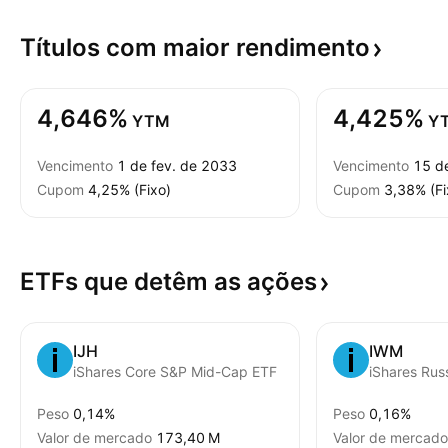
Títulos com maior
rendimento
4,646%
4,425%
YTM
Y
Vencimento
1 de fev. de 2033
Vencimento
15 de
Cupom
4,25% (Fixo)
Cupom
3,38% (Fi
ETFs que detêm as
ações
IJH
IWM
iShares Core S&P Mid-Cap ETF
iShares Rus
Peso
0,14%
Peso
0,16%
Valor de mercado
‪173,40 M‬
Valor de mercado