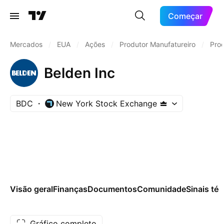
Começar
Mercados
/
EUA
/
Ações
/
Produtor Manufatureiro
/
Prod
Belden Inc
BDC
New York Stock Exchange
Visão geral
Finanças
Documentos
Comunidade
Sinais té
Gráfico completo