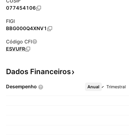
CUSIP
077454106
FIGI
BBG000Q4XNV1
Código CFI
ESVUFR
Dados
Financeiros
Desempenho
Anual
Mais
Trimestral