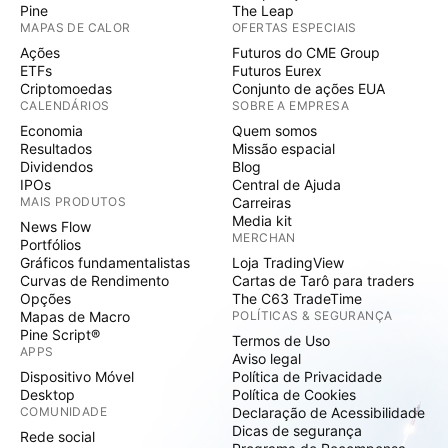
Pine
The Leap
MAPAS DE CALOR
OFERTAS ESPECIAIS
Ações
Futuros do CME Group
ETFs
Futuros Eurex
Criptomoedas
Conjunto de ações EUA
CALENDÁRIOS
SOBRE A EMPRESA
Economia
Quem somos
Resultados
Missão espacial
Dividendos
Blog
IPOs
Central de Ajuda
MAIS PRODUTOS
Carreiras
Media kit
News Flow
MERCHAN
Portfólios
Gráficos fundamentalistas
Loja TradingView
Curvas de Rendimento
Cartas de Tarô para traders
Opções
The C63 TradeTime
Mapas de Macro
POLÍTICAS & SEGURANÇA
Pine Script®
Termos de Uso
APPS
Aviso legal
Dispositivo Móvel
Política de Privacidade
Desktop
Política de Cookies
COMUNIDADE
Declaração de Acessibilidade
Dicas de segurança
Rede social