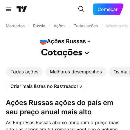
Começar
Mercados
/
Rússia
/
Ações
/
Todas ações
/
Máxima de 
Ações
Russas
Cotações
Todas ações
Melhores desempenhos
Os mai
Criar mais listas no Rastreador
Ações Russas ações do país em
seu preço anual mais alto
As Empresas Russas abaixo atingiram o preço mais
alto das ações em 52 semanas: verifique o volume