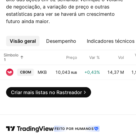
de negociação, a variação de preço e outras
estatísticas para ver se haverá um crescimento
futuro ainda maior.
Visão geral
Mais
Desempenho
Indicadores técnicos
Símbolo
Preço
Var %
Vol
MKB
10,043
+0,43%
14,37 M
1,
CBOM
RUB
Criar mais listas no Rastreador
FEITO POR HUMANOS