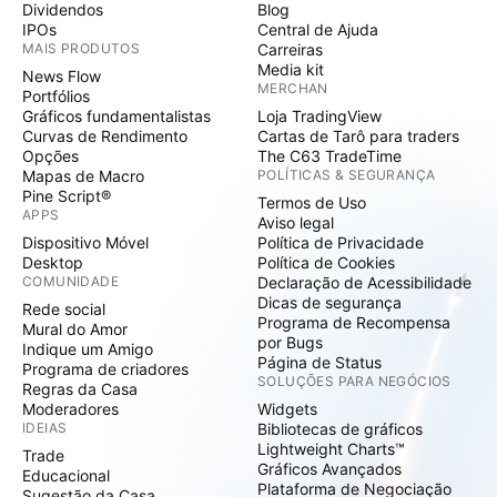
Dividendos
Blog
IPOs
Central de Ajuda
MAIS PRODUTOS
Carreiras
Media kit
News Flow
MERCHAN
Portfólios
Gráficos fundamentalistas
Loja TradingView
Curvas de Rendimento
Cartas de Tarô para traders
Opções
The C63 TradeTime
Mapas de Macro
POLÍTICAS & SEGURANÇA
Pine Script®
Termos de Uso
APPS
Aviso legal
Dispositivo Móvel
Política de Privacidade
Desktop
Política de Cookies
COMUNIDADE
Declaração de Acessibilidade
Dicas de segurança
Rede social
Programa de Recompensa
Mural do Amor
por Bugs
Indique um Amigo
Página de Status
Programa de criadores
SOLUÇÕES PARA NEGÓCIOS
Regras da Casa
Moderadores
Widgets
IDEIAS
Bibliotecas de gráficos
Lightweight Charts™
Trade
Gráficos Avançados
Educacional
Plataforma de Negociação
Sugestão da Casa