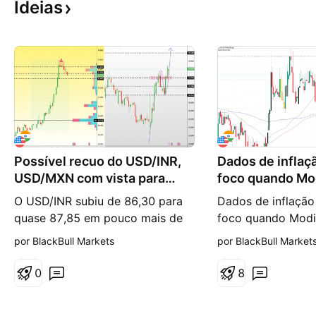
Ideias
Possível recuo do USD/INR,
Dados de inflaç
USD/MXN com vista para
foco quando Mo
18,95
encontra co...
O USD/INR subiu de 86,30 para
Dados de inflação
quase 87,85 em pouco mais de
foco quando Modi
uma semana, impulsionado pelo
com Putin À medi
por BlackBull Markets
por BlackBull Market
anúncio do presidente dos EUA,
primeiro-ministro 
Donald Trump, de planos para
Narendra Modi, s
0
8
impor uma tarifa de 25% sobre
presidente russo, 
determinadas exportações
em Moscou, o foc