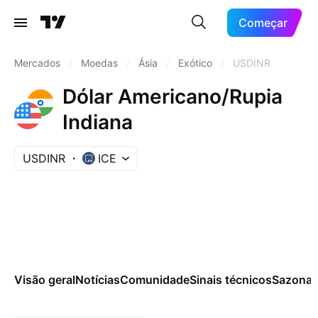
Começar
Mercados
/
Moedas
/
Ásia
/
Exótico
/
USDINR
Dólar Americano/Rupia
Indiana
USDINR
ICE
Visão geral
Notícias
Comunidade
Sinais técnicos
Sazonai