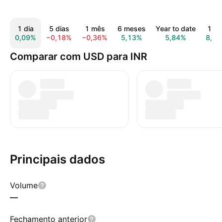
1 dia
5 dias
1 mês
6 meses
Year to date
1 an
0,09%
−0,18%
−0,36%
5,13%
5,84%
8,9
Comparar com USD para INR
Principais dados
Volume
—
Fechamento anterior