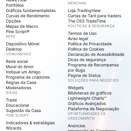
MERCHAN
Portfólios
Gráficos fundamentalistas
Loja TradingView
Curvas de Rendimento
Cartas de Tarô para traders
Opções
The C63 TradeTime
Mapas de Macro
POLÍTICAS & SEGURANÇA
Pine Script®
Termos de Uso
APPS
Aviso legal
Dispositivo Móvel
Política de Privacidade
Desktop
Política de Cookies
COMUNIDADE
Declaração de Acessibilidade
Dicas de segurança
Rede social
Programa de Recompensa
Mural do Amor
por Bugs
Indique um Amigo
Página de Status
Programa de criadores
SOLUÇÕES PARA NEGÓCIOS
Regras da Casa
Moderadores
Widgets
IDEIAS
Bibliotecas de gráficos
Lightweight Charts™
Trade
Gráficos Avançados
Educacional
Plataforma de Negociação
Sugestão da Casa
OPORTUNIDADES DE
PINE SCRIPT
CRESCIMENTO
Indicadores & estratégias
Anúncios
Wizards
Integração de Corretoras