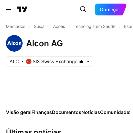
Começar
Mercados
/
Suiça
/
Ações
/
Tecnologia em Saúde
/
Espe
Alcon AG
ALC
SIX Swiss Exchange
Visão geral
Finanças
Documentos
Notícias
Comunidade
S
Últimas notícias