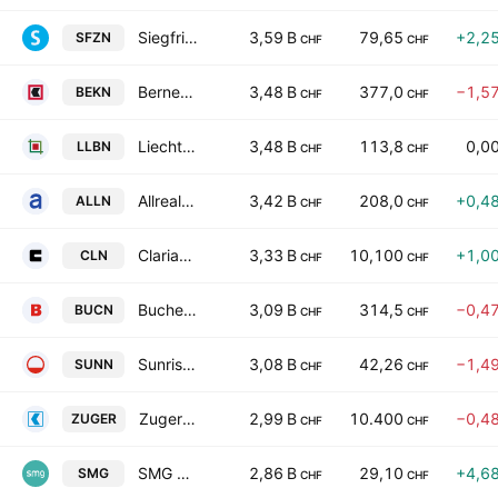
Siegfried Holding AG
3,59 B
79,65
+2,2
SFZN
CHF
CHF
Berner Kantonalbank AG
3,48 B
377,0
−1,5
BEKN
CHF
CHF
Liechtensteinische Landesbank AG
3,48 B
113,8
0,0
LLBN
CHF
CHF
Allreal Holding AG
3,42 B
208,0
+0,4
ALLN
CHF
CHF
Clariant AG
3,33 B
10,100
+1,0
CLN
CHF
CHF
Bucher Industries AG
3,09 B
314,5
−0,4
BUCN
CHF
CHF
Sunrise Communications AG Class A
3,08 B
42,26
−1,4
SUNN
CHF
CHF
Zuger Kantonalbank AG
2,99 B
10.400
−0,4
ZUGER
CHF
CHF
SMG Swiss Marketplace Group Holding AG
2,86 B
29,10
+4,6
SMG
CHF
CHF