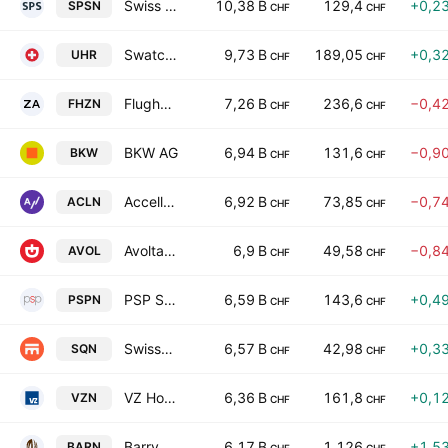
Swiss Prime Site AG
10,38 B
129,4
+0,2
SPSN
CHF
CHF
Swatch Group Ltd. Bearer
9,73 B
189,05
+0,3
UHR
CHF
CHF
Flughafen Zurich AG
7,26 B
236,6
−0,4
FHZN
CHF
CHF
BKW AG
6,94 B
131,6
−0,9
BKW
CHF
CHF
Accelleron Industries AG
6,92 B
73,85
−0,7
ACLN
CHF
CHF
Avolta AG
6,9 B
49,58
−0,8
AVOL
CHF
CHF
PSP Swiss Property AG
6,59 B
143,6
+0,4
PSPN
CHF
CHF
Swissquote Group Holding Ltd.
6,57 B
42,98
+0,3
SQN
CHF
CHF
VZ Holding AG
6,36 B
161,8
+0,1
VZN
CHF
CHF
Barry Callebaut AG
6,17 B
1.126
+1,5
BARN