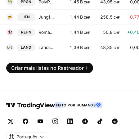
PolyPeptide Group AG
1,45 B
43,95
0,0
PPGN
CHF
CHF
Jungfraubahn Holding AG
1,44 B
258,5
−0,7
JFN
CHF
CHF
Romande Energie Holding SA
1,44 B
50,8
+0,4
REHN
CHF
CHF
Landis+Gyr Group AG
1,39 B
48,35
0,0
LAND
CHF
CHF
Criar mais listas no Rastreador
FEITO POR HUMANOS
Português