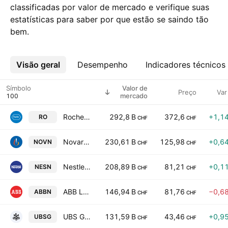
classificadas por valor de mercado e verifique suas
estatísticas para saber por que estão se saindo tão
bem.
Visão geral
Mais
Desempenho
Indicadores técnicos
Símbolo
Valor de
Preço
Var
mercado
Roche Holding Ltd
292,8 B
372,6
+1,1
RO
CHF
CHF
Novartis AG
230,61 B
125,98
+0,6
NOVN
CHF
CHF
Nestle S.A.
208,89 B
81,21
+0,1
NESN
CHF
CHF
ABB Ltd.
146,94 B
81,76
−0,6
ABBN
CHF
CHF
UBS Group AG
131,59 B
43,46
+0,9
UBSG
CHF
CHF