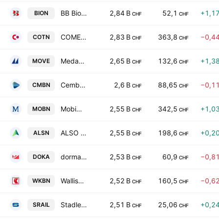
BB Biotech AG
2,84 B
52,1
+1,1
BION
CHF
CHF
COMET Holding AG
2,83 B
363,8
−0,4
COTN
CHF
CHF
Medacta Group SA
2,65 B
132,6
+1,3
MOVE
CHF
CHF
Cembra Money Bank AG
2,6 B
88,65
−0,1
CMBN
CHF
CHF
Mobimo Holding AG
2,55 B
342,5
+1,0
MOBN
CHF
CHF
ALSO Holding AG
2,55 B
198,6
+0,2
ALSN
CHF
CHF
dormakaba Holding AG
2,53 B
60,9
−0,8
DOKA
CHF
CHF
Walliser Kantonalbank
2,52 B
160,5
−0,6
WKBN
CHF
CHF
Stadler Rail AG
2,51 B
25,06
+0,2
SRAIL
CHF
CHF