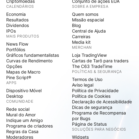
Criptomoedas
Conjunto de ações EUA
CALENDÁRIOS
SOBRE A EMPRESA
Economia
Quem somos
Resultados
Missão espacial
Dividendos
Blog
IPOs
Central de Ajuda
MAIS PRODUTOS
Carreiras
Media kit
News Flow
MERCHAN
Portfólios
Gráficos fundamentalistas
Loja TradingView
Curvas de Rendimento
Cartas de Tarô para traders
Opções
The C63 TradeTime
Mapas de Macro
POLÍTICAS & SEGURANÇA
Pine Script®
Termos de Uso
APPS
Aviso legal
Dispositivo Móvel
Política de Privacidade
Desktop
Política de Cookies
COMUNIDADE
Declaração de Acessibilidade
Dicas de segurança
Rede social
Programa de Recompensa
Mural do Amor
por Bugs
Indique um Amigo
Página de Status
Programa de criadores
SOLUÇÕES PARA NEGÓCIOS
Regras da Casa
Moderadores
Widgets