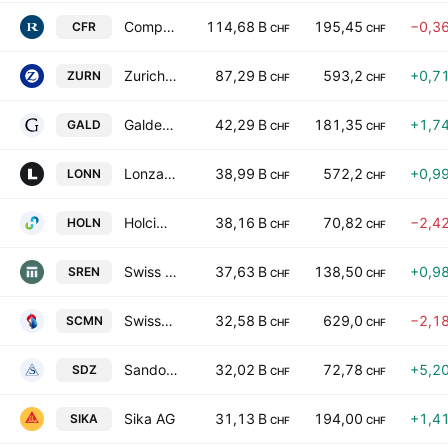
Compagnie Financiere Richemont SA
114,68 B
195,45
−0,3
CFR
CHF
CHF
Zurich Insurance Group Ltd
87,29 B
593,2
+0,7
ZURN
CHF
CHF
Galderma Group AG
42,29 B
181,35
+1,7
GALD
CHF
CHF
Lonza Group AG
38,99 B
572,2
+0,9
LONN
CHF
CHF
Holcim Ltd
38,16 B
70,82
−2,4
HOLN
CHF
CHF
Swiss Re AG
37,63 B
138,50
+0,9
SREN
CHF
CHF
Swisscom AG
32,58 B
629,0
−2,1
SCMN
CHF
CHF
Sandoz Group Ltd
32,02 B
72,78
+5,2
SDZ
CHF
CHF
Sika AG
31,13 B
194,00
+1,4
SIKA
CHF
CHF