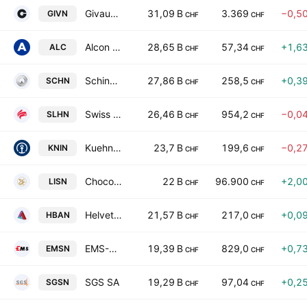
Givaudan SA
31,09 B
3.369
−0,5
GIVN
CHF
CHF
Alcon AG
28,65 B
57,34
+1,6
ALC
CHF
CHF
Schindler Holding Ltd.
27,86 B
258,5
+0,3
SCHN
CHF
CHF
Swiss Life Holding AG
26,46 B
954,2
−0,0
SLHN
CHF
CHF
Kuehne & Nagel International AG
23,7 B
199,6
−0,2
KNIN
CHF
CHF
Chocoladefabriken Lindt & Spruengli AG
22 B
96.900
+2,0
LISN
CHF
CHF
Helvetia Baloise Holding AG
21,57 B
217,0
+0,0
HBAN
CHF
CHF
EMS-CHEMIE HOLDING AG
19,39 B
829,0
+0,7
EMSN
CHF
CHF
SGS SA
19,29 B
97,04
+0,2
SGSN
CHF
CHF