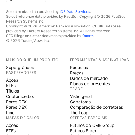
Select market data provided by
ICE Data Services
.
Select reference data provided by FactSet. Copyright © 2026 FactSet
Research Systems Inc.
Copyright © 2026, American Bankers Association. CUSIP Database
provided by FactSet Research Systems Inc. All rights reserved.
SEC filings and other documents provided by
Quartr
.
© 2026 TradingView, Inc.
MAIS DO QUE UM PRODUTO
FERRAMENTAS & ASSINATURAS
Supergráficos
Recursos
RASTREADORES
Preços
Dados de mercado
Ações
Planos de presentes
ETFs
TRADE
Títulos
Criptomoedas
Visão geral
Pares CEX
Corretoras
Pares DEX
Comparação de corretoras
Pine
The Leap
MAPAS DE CALOR
OFERTAS ESPECIAIS
Ações
Futuros do CME Group
ETFs
Futuros Eurex