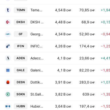
Temenos AG
4,54 B
70,85
+1,9
TEMN
CHF
CHF
DKSH Holding Ltd
4,48 B
68,9
+0,1
DKSH
CHF
CHF
Georg Fischer AG
4,34 B
52,90
−0,9
GF
CHF
CHF
INFICON Holding AG
4,26 B
174,4
−1,2
IFCN
CHF
CHF
Adecco Group AG
4,1 B
23,66
+4,4
ADEN
CHF
CHF
Galenica AG
4,1 B
82,20
−1,8
GALE
CHF
CHF
Dottikon ES Holding AG
3,91 B
283,0
+1,0
DESN
CHF
CHF
St.Galler Kantonalbank AG
3,82 B
639
−1,3
SGKN
CHF
CHF
Huber + Suhner AG
3,64 B
197,4
−1,5
HUBN
CHF
CHF