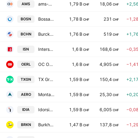
ams-OSRAM AG
1,79 B
18,06
+2,5
AMS
CHF
CHF
Bossard Holding AG
1,78 B
231
−1,2
BOSN
CHF
CHF
Burckhardt Compression Holding AG
1,76 B
519
+1,7
BCHN
CHF
CHF
Intershop Holding AG
1,6 B
168,6
−0,3
ISN
CHF
CHF
OC Oerlikon Corporation AG
1,6 B
4,905
−1,4
OERL
CHF
CHF
TX Group AG
1,59 B
150,4
+2,1
TXGN
CHF
CHF
Montana Aerospace AG
1,59 B
25,30
+0,2
AERO
CHF
CHF
Idorsia Ltd.
1,59 B
6,005
−0,0
IDIA
CHF
CHF
Burkhalter Holding AG
1,47 B
137,8
−1,2
BRKN
CHF
CHF