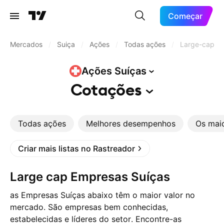
Começar
Mercados
/
Suiça
/
Ações
/
Todas ações
/
Large-cap
Ações
Suíças
Cotações
Todas ações
Melhores desempenhos
Os mai
Criar mais listas no Rastreador
Large cap Empresas Suíças
as Empresas Suíças abaixo têm o maior valor no
mercado. São empresas bem conhecidas,
estabelecidas e líderes do setor. Encontre-as