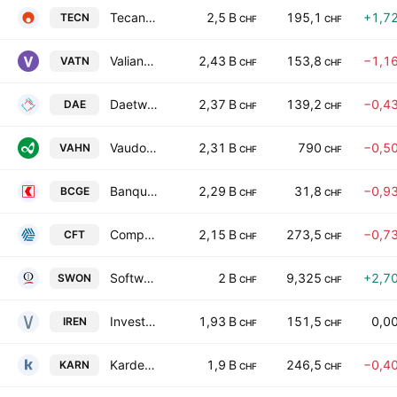
Tecan Group AG
2,5 B
195,1
+1,7
TECN
CHF
CHF
Valiant Holding AG
2,43 B
153,8
−1,1
VATN
CHF
CHF
Daetwyler Holding AG
2,37 B
139,2
−0,4
DAE
CHF
CHF
Vaudoise Assurances Holding SA
2,31 B
790
−0,5
VAHN
CHF
CHF
Banque Cantonale de Geneve SA
2,29 B
31,8
−0,9
BCGE
CHF
CHF
Compagnie Financiere Tradition SA
2,15 B
273,5
−0,7
CFT
CHF
CHF
SoftwareOne Holding Ltd.
2 B
9,325
+2,7
SWON
CHF
CHF
Investis Holding SA
1,93 B
151,5
0,0
IREN
CHF
CHF
Kardex Holding AG
1,9 B
246,5
−0,4
KARN
CHF
CHF