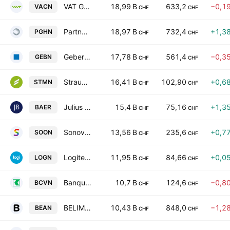
VAT Group AG
18,99 B
633,2
−0,1
VACN
CHF
CHF
Partners Group Holding AG
18,97 B
732,4
+1,3
PGHN
CHF
CHF
Geberit AG
17,78 B
561,4
−0,3
GEBN
CHF
CHF
Straumann Holding AG
16,41 B
102,90
+0,6
STMN
CHF
CHF
Julius Baer Gruppe AG
15,4 B
75,16
+1,3
BAER
CHF
CHF
Sonova Holding AG
13,56 B
235,6
+0,7
SOON
CHF
CHF
Logitech International S.A.
11,95 B
84,66
+0,0
LOGN
CHF
CHF
Banque Cantonale Vaudoise
10,7 B
124,6
−0,8
BCVN
CHF
CHF
BELIMO Holding AG
10,43 B
848,0
−1,2
BEAN
CHF
CHF