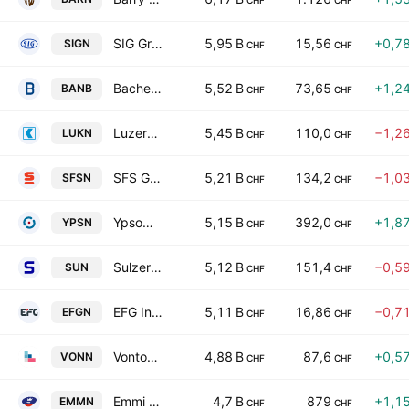
CHF
CHF
SIG Group AG
5,95 B
15,56
+0,7
SIGN
CHF
CHF
Bachem Holding AG Class B
5,52 B
73,65
+1,2
BANB
CHF
CHF
Luzerner Kantonalbank AG
5,45 B
110,0
−1,2
LUKN
CHF
CHF
SFS Group AG
5,21 B
134,2
−1,0
SFSN
CHF
CHF
Ypsomed Holding AG
5,15 B
392,0
+1,8
YPSN
CHF
CHF
Sulzer AG
5,12 B
151,4
−0,5
SUN
CHF
CHF
EFG International AG
5,11 B
16,86
−0,7
EFGN
CHF
CHF
Vontobel Holding AG
4,88 B
87,6
+0,5
VONN
CHF
CHF
Emmi AG
4,7 B
879
+1,1
EMMN
CHF
CHF