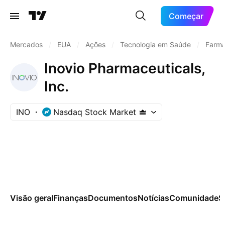
Começar
Mercados
/
EUA
/
Ações
/
Tecnologia em Saúde
/
Farma
Inovio Pharmaceuticals,
Inc.
INO
Nasdaq Stock Market
Visão geral
Finanças
Documentos
Notícias
Comunidade
S