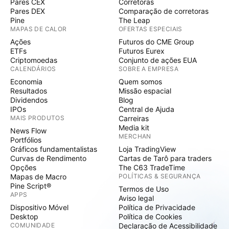
Pares CEX
Corretoras
Pares DEX
Comparação de corretoras
Pine
The Leap
MAPAS DE CALOR
OFERTAS ESPECIAIS
Ações
Futuros do CME Group
ETFs
Futuros Eurex
Criptomoedas
Conjunto de ações EUA
CALENDÁRIOS
SOBRE A EMPRESA
Economia
Quem somos
Resultados
Missão espacial
Dividendos
Blog
IPOs
Central de Ajuda
MAIS PRODUTOS
Carreiras
Media kit
News Flow
MERCHAN
Portfólios
Gráficos fundamentalistas
Loja TradingView
Curvas de Rendimento
Cartas de Tarô para traders
Opções
The C63 TradeTime
Mapas de Macro
POLÍTICAS & SEGURANÇA
Pine Script®
Termos de Uso
APPS
Aviso legal
Dispositivo Móvel
Política de Privacidade
Desktop
Política de Cookies
COMUNIDADE
Declaração de Acessibilidade