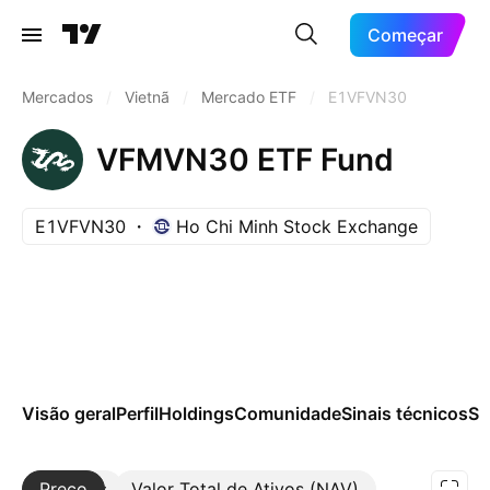
Começar
Mercados
/
Vietnã
/
Mercado ETF
/
E1VFVN30
VFMVN30 ETF Fund
E1VFVN30
Ho Chi Minh Stock Exchange
Visão geral
Perfil
Holdings
Comunidade
Sinais técnicos
Sa
Preço
Mais
Valor Total de Ativos (NAV)