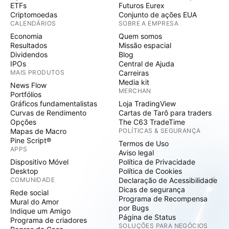
ETFs
Futuros Eurex
Criptomoedas
Conjunto de ações EUA
CALENDÁRIOS
SOBRE A EMPRESA
Economia
Quem somos
Resultados
Missão espacial
Dividendos
Blog
IPOs
Central de Ajuda
MAIS PRODUTOS
Carreiras
Media kit
News Flow
MERCHAN
Portfólios
Gráficos fundamentalistas
Loja TradingView
Curvas de Rendimento
Cartas de Tarô para traders
Opções
The C63 TradeTime
Mapas de Macro
POLÍTICAS & SEGURANÇA
Pine Script®
Termos de Uso
APPS
Aviso legal
Dispositivo Móvel
Política de Privacidade
Desktop
Política de Cookies
COMUNIDADE
Declaração de Acessibilidade
Dicas de segurança
Rede social
Programa de Recompensa
Mural do Amor
por Bugs
Indique um Amigo
Página de Status
Programa de criadores
SOLUÇÕES PARA NEGÓCIOS