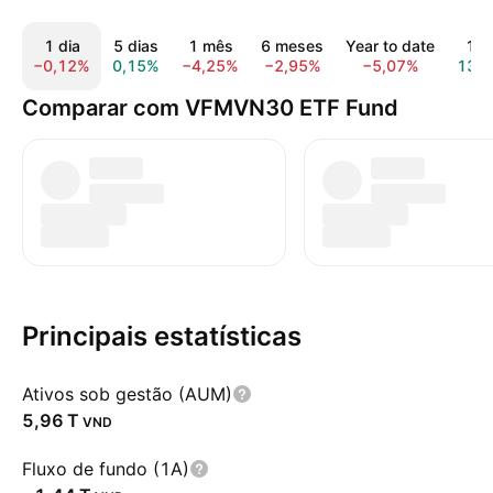
1 dia
5 dias
1 mês
6 meses
Year to date
1 a
−0,12%
0,15%
−4,25%
−2,95%
−5,07%
13,
Comparar com VFMVN30 ETF Fund
Principais estatísticas
Ativos sob gestão (AUM)
‪5,96 T‬
VND
Fluxo de fundo (1A)