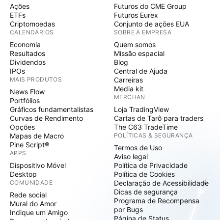
Ações
Futuros do CME Group
ETFs
Futuros Eurex
Criptomoedas
Conjunto de ações EUA
CALENDÁRIOS
SOBRE A EMPRESA
Economia
Quem somos
Resultados
Missão espacial
Dividendos
Blog
IPOs
Central de Ajuda
MAIS PRODUTOS
Carreiras
Media kit
News Flow
MERCHAN
Portfólios
Gráficos fundamentalistas
Loja TradingView
Curvas de Rendimento
Cartas de Tarô para traders
Opções
The C63 TradeTime
Mapas de Macro
POLÍTICAS & SEGURANÇA
Pine Script®
Termos de Uso
APPS
Aviso legal
Dispositivo Móvel
Política de Privacidade
Desktop
Política de Cookies
COMUNIDADE
Declaração de Acessibilidade
Dicas de segurança
Rede social
Programa de Recompensa
Mural do Amor
por Bugs
Indique um Amigo
Página de Status