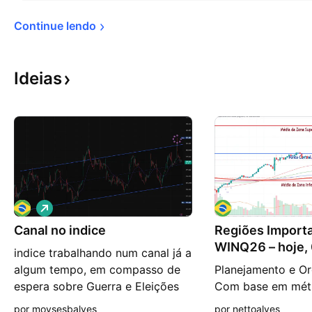
Continue 
lendo
Ideias
V
i
Canal no indice
é
Regiões Importa
s
WINQ26 – hoje,
indice trabalhando num canal já a
d
e
algum tempo, em compasso de
Planejamento e Or
a
espera sobre Guerra e Eleições
Com base em métr
l
t
no Brasil. algumas agulhadas
estabeleço regiõe
por moysesbalves
por nettoalves
a