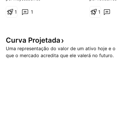
pontuais , mas segue
sejam observadas
respeitando.
operações, de ac
1
1
1
operacional. Resp
seu operacional (o
As regiões não sã
recomendações! 
Curva
Projetada
compras ou venda
Uma representação do valor de um ativo hoje e o
apresentadas nest
que o mercado acredita que ele valerá no futuro.