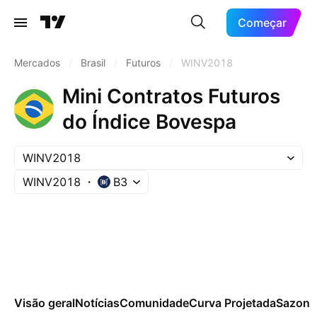
Começar
Mercados
/
Brasil
/
Futuros
/
WINV2018
Mini Contratos Futuros
do Índice Bovespa
WINV2018
WINV2018
B3
Visão geral
Notícias
Comunidade
Curva Projetada
Sazona