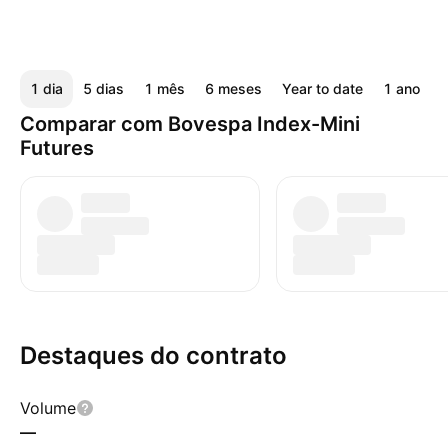
1 dia
5 dias
1 mês
6 meses
Year to date
1 ano
5
Comparar com Bovespa Index-Mini
Futures
Destaques do contrato
Volume
—