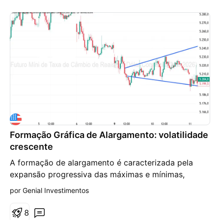
Formação Gráfica de Alargamento: volatilidade
crescente
A formação de alargamento é caracterizada pela
expansão progressiva das máximas e mínimas,
criando um padrão visual semelhante a um
por Genial Investimentos
megafone. Diferente de estruturas contrativas, esse
padrão sinaliza aumento da volatilidade e perda de
8