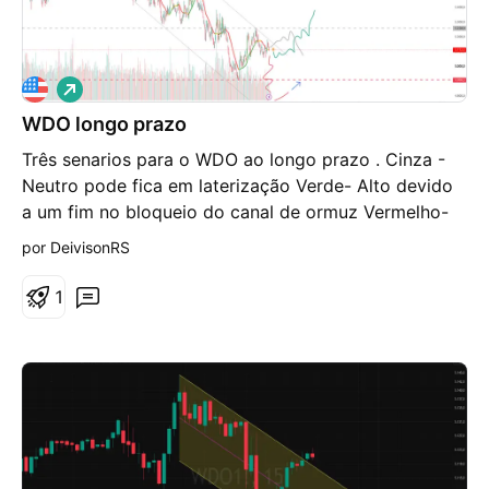
V
i
WDO longo prazo
é
s
Três senarios para o WDO ao longo prazo . Cinza -
d
e
Neutro pode fica em laterização Verde- Alto devido
a
a um fim no bloqueio do canal de ormuz Vermelho-
l
t
Possível fechamento ormuz , e a volta total na guerra
por DeivisonRS
a
com Irã
1