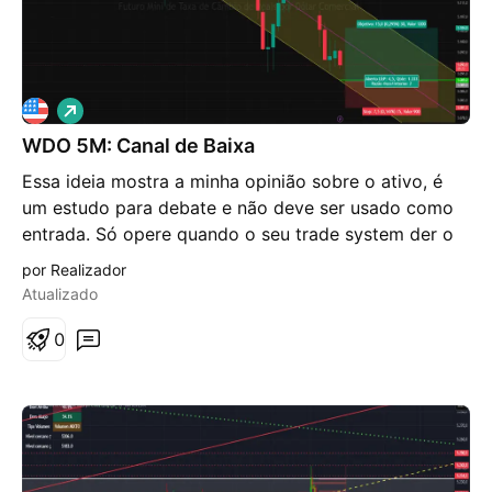
V
i
WDO 5M: Canal de Baixa
é
s
Essa ideia mostra a minha opinião sobre o ativo, é
d
e
um estudo para debate e não deve ser usado como
a
entrada. Só opere quando o seu trade system der o
l
t
sinal. No gráfico de 5 minutos do WDO, o preço está
por Realizador
a
dentro de um canal de baixa, deverá tocar na linha
Atualizado
de retorno do canal e voltar a subir.
0