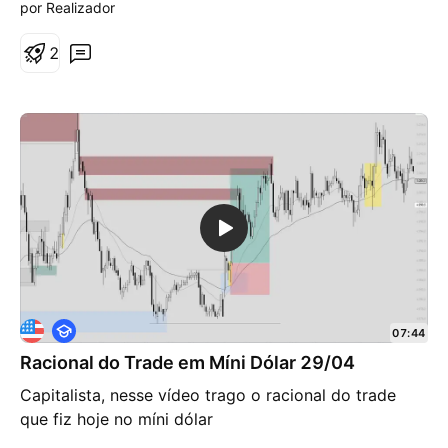
por Realizador
x
último range para baixo, retraiu para um melhor
a
retorno/risco e podera voltar a cair para o(s) seu(s)
2
alvo(s).
E
07:44
d
Racional do Trade em Míni Dólar 29/04
u
c
Capitalista, nesse vídeo trago o racional do trade
a
c
que fiz hoje no míni dólar
i
o