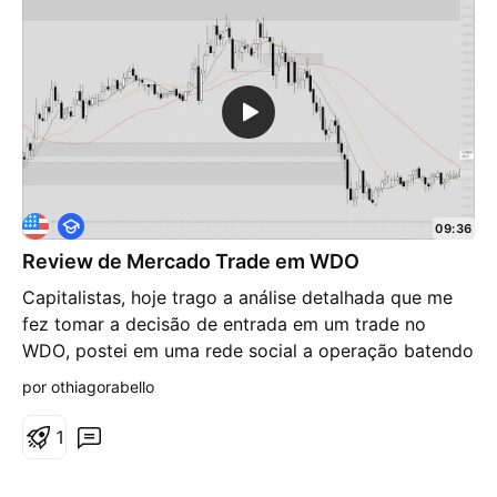
rompimento, o stop não será acionado. Ainda poderá
ocorrer traps acima do topo projetado, inclusive com
rompimento (do topo projetado) que não supere um
pavio prévio.
E
09:36
d
Review de Mercado Trade em WDO
u
c
Capitalistas, hoje trago a análise detalhada que me
a
c
fez tomar a decisão de entrada em um trade no
i
WDO, postei em uma rede social a operação batendo
o
n
no alvo. A análise foi detalhada e me rendeu 24,5 pts
por othiagorabello
a
no Dólar Futuro. Espero que este review traga
l
conhecimento para o seu dia a dia.
1