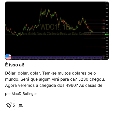
É isso aí!
Dólar, dólar, dólar. Tem-se muitos dólares pelo
mundo. Será que algum virá para cá? 5230 chegou.
Agora veremos a chegada dos 4960? As casas de
oposta estão aí para isso. Lol Façam vossas análises
por MacD_Bollinger
e bons negócios. Seja Consciente, Se Comprar, Use
Stop Loss. x.com
5