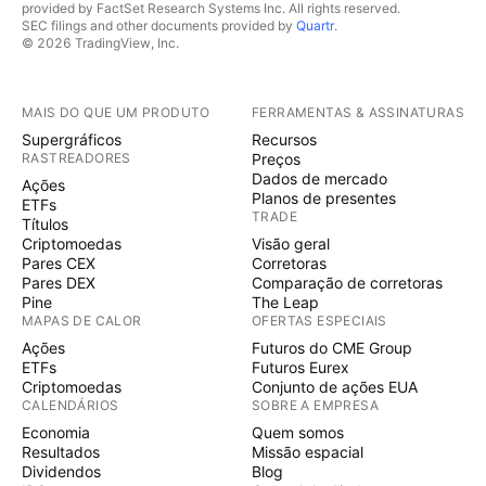
provided by FactSet Research Systems Inc. All rights reserved.
macro (mudança de expectativa de juros, câmbio
SEC filings and other documents provided by
Quartr
.
externo, fluxo estrangeiro). O comportamento do
© 2026 TradingView, Inc.
preço dentro desse padrão é predominantemente
reativo: regiões próximas às bordas funcionam como
MAIS DO QUE UM PRODUTO
FERRAMENTAS & ASSINATURAS
zonas operacionais, enquanto o miolo da estrutura
Supergráficos
Recursos
tende a apresentar menor relação risco-retorno.
RASTREADORES
Preços
Operacionalmente, três leituras ganham relevância:
Dados de mercado
Ações
Extremidades da figura – zonas onde ocorrem os
Planos de presentes
ETFs
TRADE
melhores pontos de reversão tática, especialmente
Títulos
Criptomoedas
Visão geral
com confirmação por volume e candles de rejeição.
Pares CEX
Corretoras
Rompimentos falsos – comuns nesse tipo de
Pares DEX
Comparação de corretoras
formação; exigem gestão ativa de risco e stops
Pine
The Leap
MAPAS DE CALOR
OFERTAS ESPECIAIS
técnicos mais curtos. Expansão de range – favorece
Ações
Futuros do CME Group
estratégias de trade curto e parcialização rápida,
ETFs
Futuros Eurex
evitando carregamento prolongado dentro da
Criptomoedas
Conjunto de ações EUA
estrutura. Enquanto o WDO permanecer respeitando
CALENDÁRIOS
SOBRE A EMPRESA
a dinâmica de máximas mais altas e mínimas mais
Economia
Quem somos
Resultados
Missão espacial
baixas dentro do alargamento, o cenário é de
Dividendos
Blog
volatilidade direcional intermitente, com