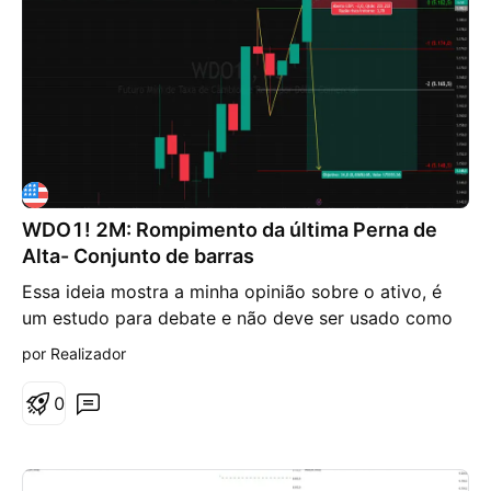
WDO1! 2M: Rompimento da última Perna de
Alta- Conjunto de barras
Essa ideia mostra a minha opinião sobre o ativo, é
um estudo para debate e não deve ser usado como
entrada. Só opere quando o seu trade system der o
por Realizador
sinal. No gráfico de 2 minutos, rompeu a projeção da
sequência de Fibonacci da última perna de alta,
0
movimento baseado somente na última barra verde e
a barra vermelha que teve pavio mais alto, retraiu
mais de 100% e deverá cair até o alvo, linha