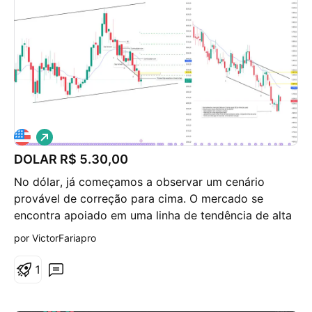
vermelha -4. Abaixo está o gráfico de 1 minuto, mas
dá pra entender.
V
i
DOLAR R$ 5.30,00
é
s
No dólar, já começamos a observar um cenário
d
e
provável de correção para cima. O mercado se
a
encontra apoiado em uma linha de tendência de alta
l
t
e, dentro desse contexto, apresentou uma perna
por VictorFariapro
a
sobreposta, característica comum de movimentos
que começam a entrar em lateralidade antes de uma
1
possível correção mais ampla. Além disso, o
mercado passa agora a demonstrar sinais de gap de