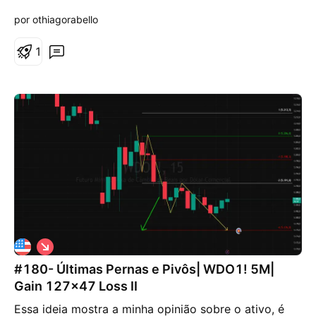
n
por othiagorabello
a
l
1
V
i
#180- Últimas Pernas e Pivôs| WDO1! 5M|
é
s
Gain 127x47 Loss II
d
e
Essa ideia mostra a minha opinião sobre o ativo, é
b