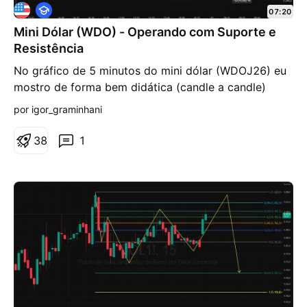
E
07:20
d
Mini Dólar (WDO) - Operando com Suporte e
u
c
Resistência
a
c
No gráfico de 5 minutos do mini dólar (WDOJ26) eu
i
mostro de forma bem didática (candle a candle)
o
n
como os traçados bem feitos de suporte forte e
por igor_graminhani
a
resistência forte podem resultar em excelentes
l
operações no Day Trade.
3
8
1