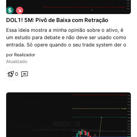
V
i
DOL1! 5M: Pivô de Baixa com Retração
é
s
Essa ideia mostra a minha opinião sobre o ativo, é
d
e
um estudo para debate e não deve ser usado como
b
entrada. Só opere quando o seu trade system der o
a
i
sinal. No gráfico de 5 minutos do DOL1!, rompeu o
por Realizador
x
pivô de baixa, retraiu quase 100% e poderá chegar
a
Atualizado
ao alvo de ontem dia 11/03, digo que poderá visto
que, as vezes, ao começar um novo dia, o gráfico
0
pode seguir uma direção oposta a do dia anterior,
por vários motivos.