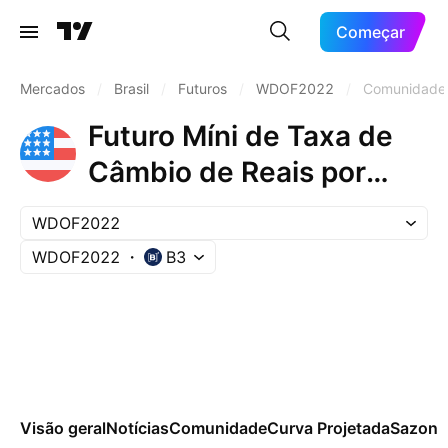
Começar
Mercados
/
Brasil
/
Futuros
/
WDOF2022
/
Comunidade
Futuro Míni de Taxa de
Câmbio de Reais por
Dólar Comercial (Jan
WDOF2022
2022)
WDOF2022
B3
Visão geral
Notícias
Comunidade
Curva Projetada
Sazona