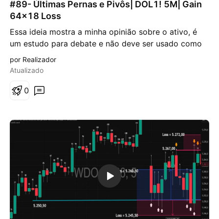
#89- Últimas Pernas e Pivôs| DOL1! 5M| Gain
é
s
64x18 Loss
d
e
Essa ideia mostra a minha opinião sobre o ativo, é
b
um estudo para debate e não deve ser usado como
a
i
entrada. Só opere quando o seu trade system der o
por Realizador
x
sinal. No gráfico de 5 minutos do DOL1!, rompeu um
a
Atualizado
pivô/breakout, poderá retrair para um retorno/risco
mais favorável e o alvo será o de 100%, onde pode
0
ser feito parcial, no caso de querer segurar.