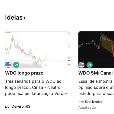
Ideias
V
V
i
i
WDO longo prazo
é
WDO 5M: Canal 
é
s
s
Três senarios para o WDO ao
Essa ideia mostra
d
d
e
e
longo prazo . Cinza - Neutro
opinião sobre o at
a
a
pode fica em laterização Verde-
estudo para debat
l
l
t
t
Alto devido a um fim no bloqueio
ser usado como en
por Realizador
a
a
do canal de ormuz Vermelho-
opere quando o s
por DeivisonRS
Atualizado
Possível fechamento ormuz , e a
der o sinal. No gr