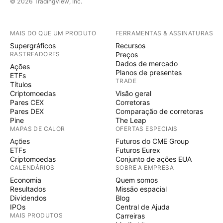
© 2026 TradingView, Inc.
MAIS DO QUE UM PRODUTO
FERRAMENTAS & ASSINATURAS
Supergráficos
Recursos
RASTREADORES
Preços
Dados de mercado
Ações
Planos de presentes
ETFs
TRADE
Títulos
Criptomoedas
Visão geral
Pares CEX
Corretoras
Pares DEX
Comparação de corretoras
Pine
The Leap
MAPAS DE CALOR
OFERTAS ESPECIAIS
Ações
Futuros do CME Group
ETFs
Futuros Eurex
Criptomoedas
Conjunto de ações EUA
CALENDÁRIOS
SOBRE A EMPRESA
Economia
Quem somos
Resultados
Missão espacial
Dividendos
Blog
IPOs
Central de Ajuda
MAIS PRODUTOS
Carreiras