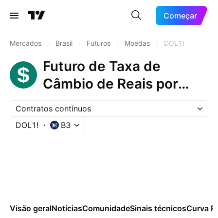
Começar
Mercados
/
Brasil
/
Futuros
/
Moedas
/
DOL1!
Futuro de Taxa de
Câmbio de Reais por
Dólar Comercial
Contratos contínuos
DOL1!
B3
Visão geral
Notícias
Comunidade
Sinais técnicos
Curva P