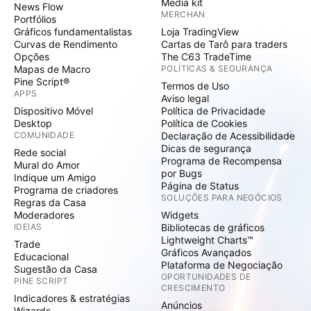
Media kit
News Flow
MERCHAN
Portfólios
Gráficos fundamentalistas
Loja TradingView
Curvas de Rendimento
Cartas de Tarô para traders
Opções
The C63 TradeTime
Mapas de Macro
POLÍTICAS & SEGURANÇA
Pine Script®
Termos de Uso
APPS
Aviso legal
Dispositivo Móvel
Política de Privacidade
Desktop
Política de Cookies
COMUNIDADE
Declaração de Acessibilidade
Dicas de segurança
Rede social
Programa de Recompensa
Mural do Amor
por Bugs
Indique um Amigo
Página de Status
Programa de criadores
SOLUÇÕES PARA NEGÓCIOS
Regras da Casa
Moderadores
Widgets
IDEIAS
Bibliotecas de gráficos
Lightweight Charts™
Trade
Gráficos Avançados
Educacional
Plataforma de Negociação
Sugestão da Casa
OPORTUNIDADES DE
PINE SCRIPT
CRESCIMENTO
Indicadores & estratégias
Anúncios
Wizards