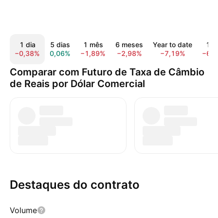
1 dia
5 dias
1 mês
6 meses
Year to date
1 a
−0,38%
0,06%
−1,89%
−2,98%
−7,19%
−6,
Comparar com Futuro de Taxa de Câmbio
de Reais por Dólar Comercial
Destaques do contrato
Volume