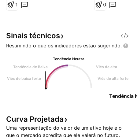
volta total na guerra com Irã
1
minutos do WDO, 
0
dentro de um cana
deverá tocar na li
do canal e voltar a
Sinais
técnicos
Resumindo o que os indicadores estão
sugerindo.
Tendência Neutra
Tendência de Baixa
Viés de alta
Viés de baixa forte
Viés de alta forte
Tendência 
Curva
Projetada
Uma representação do valor de um ativo hoje e o
que o mercado acredita que ele valerá no futuro.