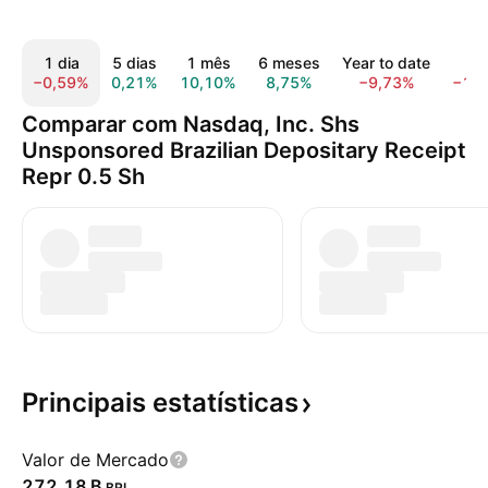
1 dia
5 dias
1 mês
6 meses
Year to date
1 
−0,59%
0,21%
10,10%
8,75%
−9,73%
−10
Comparar com Nasdaq, Inc. Shs
Unsponsored Brazilian Depositary Receipt
Repr 0.5 Sh
Principais
estatísticas
Valor de Mercado
‪272,18 B‬
BRL