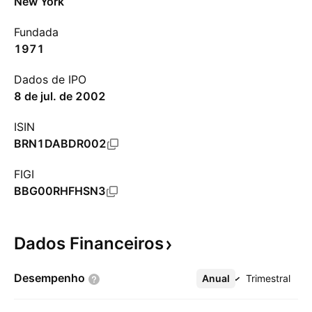
New York
Fundada
1971
Dados de IPO
8 de jul. de 2002
ISIN
BRN1DABDR002
FIGI
BBG00RHFHSN3
Dados
Financeiros
Desempenho
Anual
Mais
Trimestral