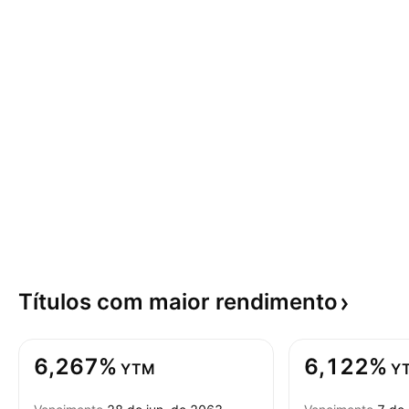
Títulos com maior
rendimento
6,267%
6,122%
YTM
Y