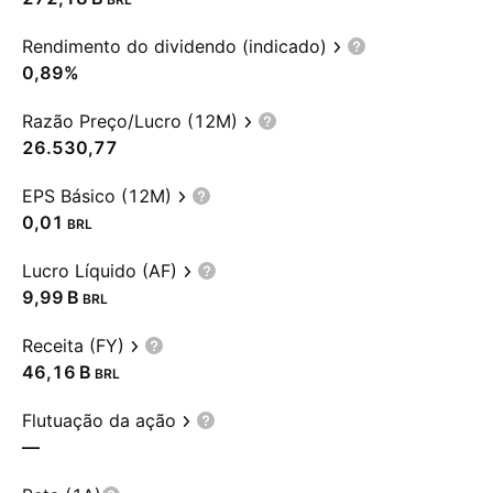
Rendimento do dividendo (indicado)
0,89%
Razão Preço/Lucro (12M)
26.530,77
EPS Básico (12M)
0,01
BRL
Lucro Líquido (AF)
‪9,99 B‬
BRL
Receita (FY)
‪46,16 B‬
BRL
Flutuação da ação
—