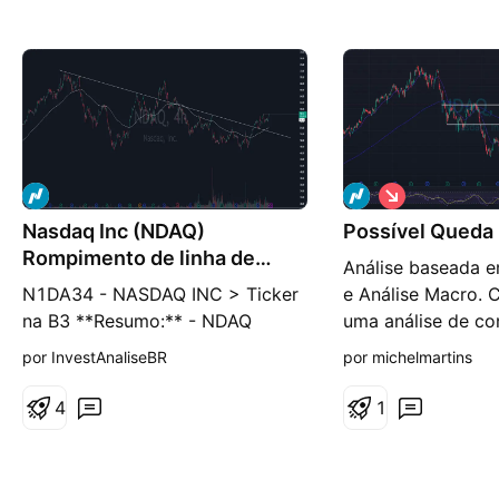
V
i
Nasdaq Inc (NDAQ)
Possível Qued
é
s
Rompimento de linha de
Análise baseada e
d
tendência
e
N1DA34 - NASDAQ INC > Ticker
e Análise Macro. 
b
na B3 **Resumo:** - NDAQ
uma análise de co
a
i
recentemente rompeu uma linha
reunião do FOMC 
por InvestAnaliseBR
por michelmartins
x
de tendência de baixa no gráfico
semana, no caso d
a
de 4 horas. - Após o
taxa de juros, alg
4
1
rompimento, houve uma
acredito que irá oc
correção, e agora o preço está
consequência a u
testando a resistência em torno
capital de ativos d