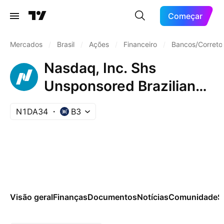
Começar
Mercados
/
Brasil
/
Ações
/
Financeiro
/
Bancos/Corretor
Nasdaq, Inc. Shs
Unsponsored Brazilian
Depositary Receipt Repr
N1DA34
B3
0.5 Sh
Visão geral
Finanças
Documentos
Notícias
Comunidade
S