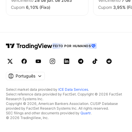
Vencimento
28 de jun. de 2063
Vencimento
7 de
Cupom
6,10% (Fixo)
Cupom
3,95% (Fi
FEITO POR HUMANOS
Português
Select market data provided by
ICE Data Services
.
Select reference data provided by FactSet. Copyright © 2026 FactSet
Research Systems Inc.
Copyright © 2026, American Bankers Association. CUSIP Database
provided by FactSet Research Systems Inc. All rights reserved.
SEC filings and other documents provided by
Quartr
.
© 2026 TradingView, Inc.