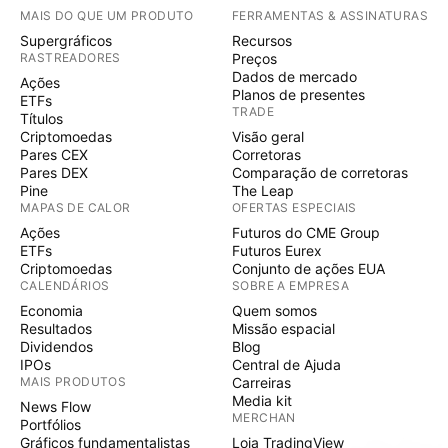
MAIS DO QUE UM PRODUTO
FERRAMENTAS & ASSINATURAS
Supergráficos
Recursos
RASTREADORES
Preços
Dados de mercado
Ações
Planos de presentes
ETFs
TRADE
Títulos
Criptomoedas
Visão geral
Pares CEX
Corretoras
Pares DEX
Comparação de corretoras
Pine
The Leap
MAPAS DE CALOR
OFERTAS ESPECIAIS
Ações
Futuros do CME Group
ETFs
Futuros Eurex
Criptomoedas
Conjunto de ações EUA
CALENDÁRIOS
SOBRE A EMPRESA
Economia
Quem somos
Resultados
Missão espacial
Dividendos
Blog
IPOs
Central de Ajuda
MAIS PRODUTOS
Carreiras
Media kit
News Flow
MERCHAN
Portfólios
Gráficos fundamentalistas
Loja TradingView