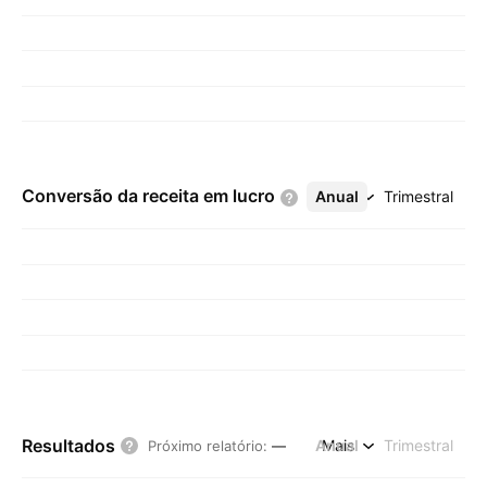
Conversão da receita em
lucro
Anual
Mais
Trimestral
Resultados
Anual
Mais
Trimestral
Próximo relatório
:
—