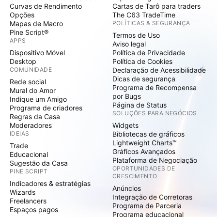
Curvas de Rendimento
Cartas de Tarô para traders
Opções
The C63 TradeTime
Mapas de Macro
POLÍTICAS & SEGURANÇA
Pine Script®
Termos de Uso
APPS
Aviso legal
Dispositivo Móvel
Política de Privacidade
Desktop
Política de Cookies
COMUNIDADE
Declaração de Acessibilidade
Dicas de segurança
Rede social
Programa de Recompensa
Mural do Amor
por Bugs
Indique um Amigo
Página de Status
Programa de criadores
SOLUÇÕES PARA NEGÓCIOS
Regras da Casa
Moderadores
Widgets
IDEIAS
Bibliotecas de gráficos
Lightweight Charts™
Trade
Gráficos Avançados
Educacional
Plataforma de Negociação
Sugestão da Casa
OPORTUNIDADES DE
PINE SCRIPT
CRESCIMENTO
Indicadores & estratégias
Anúncios
Wizards
Integração de Corretoras
Freelancers
Programa de Parceria
Espaços pagos
Programa educacional