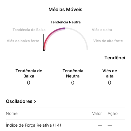
Médias Móveis
Tendência Neutra
Tendência de Baixa
Viés de alta
Viés de baixa forte
Viés de alta forte
Tendência 
Tendência de
Tendência
Viés de
Baixa
Neutra
alta
0
0
0
Osciladores
Nome
Valor
Ação
Índice de Força Relativa (14)
—
—