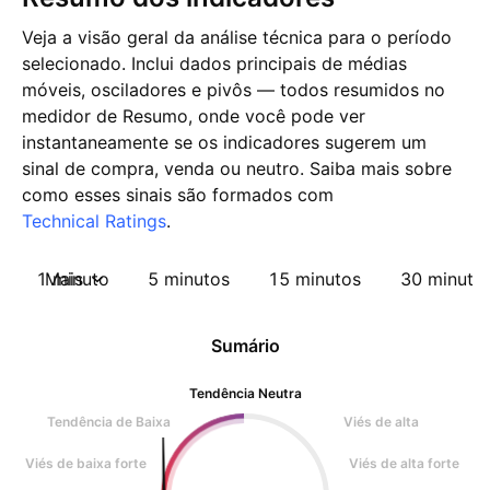
Veja a visão geral da análise técnica para o período
selecionado. Inclui dados principais de médias
móveis, osciladores e pivôs — todos resumidos no
medidor de Resumo, onde você pode ver
instantaneamente se os indicadores sugerem um
sinal de compra, venda ou neutro. Saiba mais sobre
como esses sinais são formados com
Technical Ratings
.
1 minuto
Mais
5 minutos
15 minutos
30 minuto
Sumário
Tendência Neutra
Tendência de Baixa
Viés de alta
Viés de baixa forte
Viés de alta forte