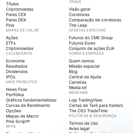
TRADE
Títulos
Criptomoedas
Visão geral
Pares CEX
Corretoras
Pares DEX
Comparação de corretoras
Pine
The Leap
MAPAS DE CALOR
OFERTAS ESPECIAIS
Ações
Futuros do CME Group
ETFs
Futuros Eurex
Criptomoedas
Conjunto de ações EUA
CALENDÁRIOS
SOBRE A EMPRESA
Economia
Quem somos
Resultados
Missão espacial
Dividendos
Blog
IPOs
Central de Ajuda
MAIS PRODUTOS
Carreiras
Media kit
News Flow
MERCHAN
Portfólios
Gráficos fundamentalistas
Loja TradingView
Curvas de Rendimento
Cartas de Tarô para traders
Opções
The C63 TradeTime
Mapas de Macro
POLÍTICAS & SEGURANÇA
Pine Script®
Termos de Uso
APPS
Aviso legal