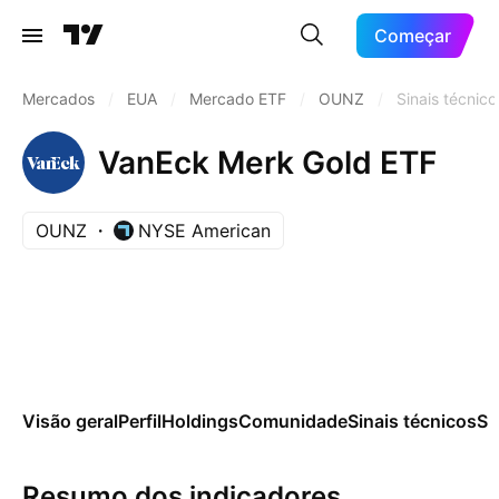
Começar
Mercados
/
EUA
/
Mercado ETF
/
OUNZ
/
Sinais técnico
VanEck Merk Gold ETF
OUNZ
NYSE American
Visão geral
Perfil
Holdings
Comunidade
Sinais técnicos
Sa
Resumo dos indicadores