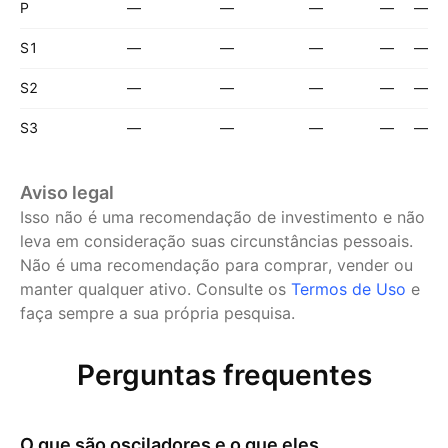
P
—
—
—
—
—
S1
—
—
—
—
—
S2
—
—
—
—
—
S3
—
—
—
—
—
Aviso legal
Isso não é uma recomendação de investimento e não
leva em consideração suas circunstâncias pessoais.
Não é uma recomendação para comprar, vender ou
manter qualquer ativo.
Consulte os
Termos de Uso
e
faça sempre a sua própria pesquisa.
Perguntas frequentes
O que são osciladores e o que eles