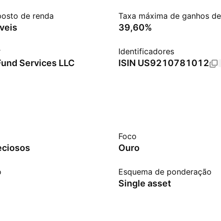
posto de renda
Taxa máxima de ganhos de 
veis
39,60%
r
Identificadores
Fund Services LLC
ISIN
US9210781012
Foco
eciosos
Ouro
o
Esquema de ponderação
Single asset