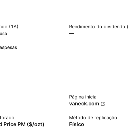
ndo (1A)
Rendimento do dividendo (
—
USD
espesas
Página inicial
vaneck.com
itorado
Método de replicação
 Price PM ($/ozt)
Físico