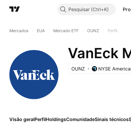
Pesquisar
Pro
Mercados
/
EUA
/
Mercado ETF
/
OUNZ
/
Perfil
VanEck M
OUNZ
NYSE America
Visão geral
Perfil
Holdings
Comunidade
Sinais técnicos