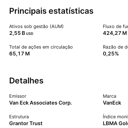
Principais estatísticas
Ativos sob gestão (AUM)
Fluxo de fu
‪2,55 B‬
‪424,27 M‬
USD
Total de ações em circulação
Razão de d
‪65,17 M‬
0,25%
Detalhes
Emissor
Marca
Van Eck Associates Corp.
VanEck
Estrutura
Índice mon
Grantor Trust
LBMA Gold