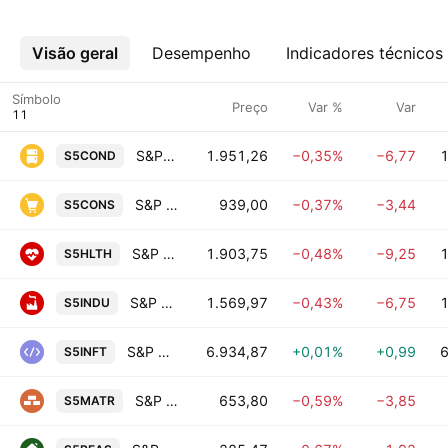
Visão geral
Mais
Desempenho
Indicadores técnicos
Símbolo
Preço
Var %
Var
S&P 500 Consumer Discretionary
1.951,26
−0,35%
−6,77
1
S5COND
S&P 500 Consumer Staples
939,00
−0,37%
−3,44
S5CONS
S&P 500 Health Care
1.903,75
−0,48%
−9,25
1
S5HLTH
S&P 500 Industrials
1.569,97
−0,43%
−6,75
1
S5INDU
S&P 500 Information Technology
6.934,87
+0,01%
+0,99
6
S5INFT
S&P 500 Materials
653,80
−0,59%
−3,85
S5MATR