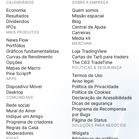
CALENDÁRIOS
SOBRE A EMPRESA
Economia
Quem somos
Resultados
Missão espacial
Dividendos
Blog
IPOs
Central de Ajuda
MAIS PRODUTOS
Carreiras
Media kit
News Flow
MERCHAN
Portfólios
Gráficos fundamentalistas
Loja TradingView
Curvas de Rendimento
Cartas de Tarô para traders
Opções
The C63 TradeTime
Mapas de Macro
POLÍTICAS & SEGURANÇA
Pine Script®
Termos de Uso
APPS
Aviso legal
Dispositivo Móvel
Política de Privacidade
Desktop
Política de Cookies
COMUNIDADE
Declaração de Acessibilidade
Dicas de segurança
Rede social
Programa de Recompensa
Mural do Amor
por Bugs
Indique um Amigo
Página de Status
Programa de criadores
SOLUÇÕES PARA NEGÓCIOS
Regras da Casa
Moderadores
Widgets
IDEIAS
Bibliotecas de gráficos