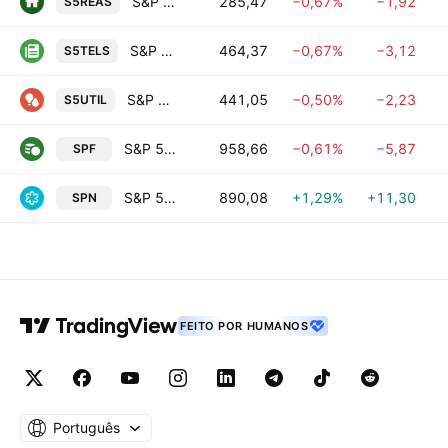
S&P 500 Real Estate
285,47
−0,67%
−1,92
S5REAS
S&P 500 Communication Services
464,37
−0,67%
−3,12
S5TELS
S&P 500 Utilities
441,05
−0,50%
−2,23
S5UTIL
S&P 500 Financials
958,66
−0,61%
−5,87
SPF
S&P 500 Energy
890,08
+1,29%
+11,30
SPN
FEITO POR HUMANOS
Português