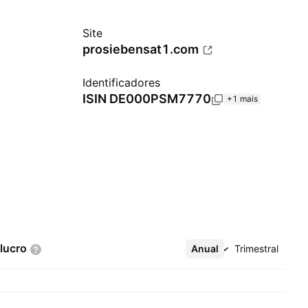
Site
prosiebensat1.com
Identificadores
ISIN
DE000PSM7770
+1 mais
lucro
Anual
Mais
Trimestral