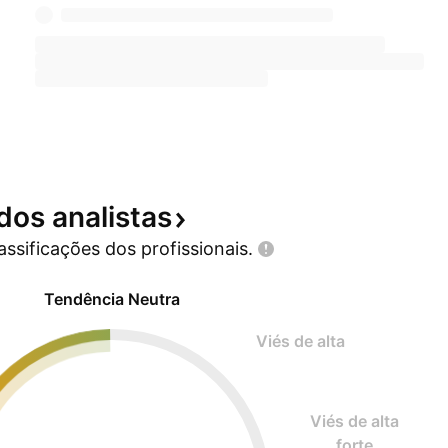
 dos
analistas
lassificações dos
profissionais.
Tendência Neutra
Viés de alta
Viés de alta
forte