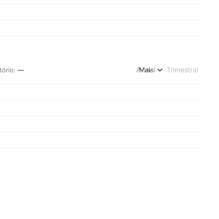
Anual
Mais
Trimestral
tório
:
—