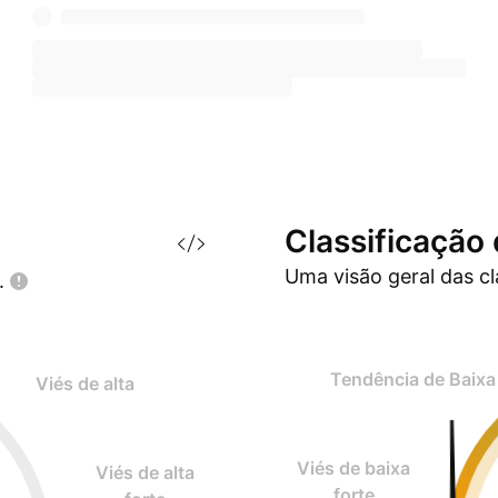
Classificação
Uma visão geral das c
.
Tendência de Baixa
Viés de alta
Viés de baixa
Viés de alta
forte