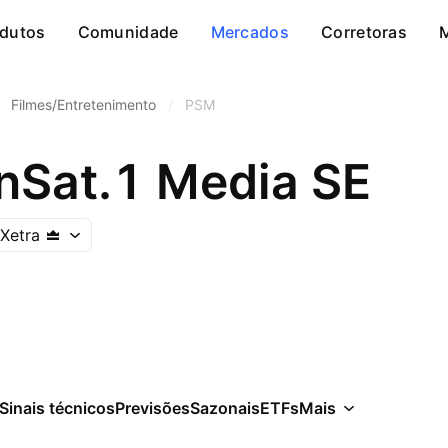
dutos
Comunidade
Mercados
Corretoras
Filmes/Entretenimento
/
PSM
nSat.1 Media SE
Xetra
Sinais técnicos
Previsões
Sazonais
ETFs
Mais