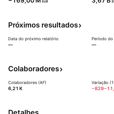
‪−169,00 M‬
‪3,67 B‬
EUR
E
Próximos
resultados
Data do próximo relatório
Período do 
—
—
Colaboradores
Colaboradores (AF)
Variação (1
‪6,21 K‬
−829
−11
Detalhes