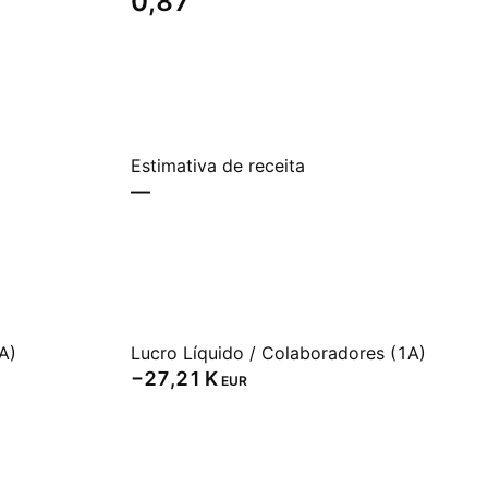
0,87
Estimativa de receita
—
A)
Lucro Líquido / Colaboradores (1A)
‪−27,21 K‬
EUR