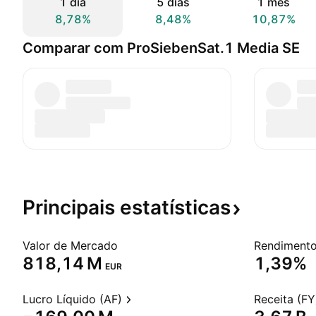
1 dia
5 dias
1 mês
8,78%
8,48%
10,87%
Comparar com ProSiebenSat.1 Media SE
Principais
estatísticas
Valor de Mercado
‪818,14 M‬
1,39%
EUR
Lucro Líquido (AF)
Receita (FY