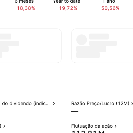
6 meses
Year to date
1 ano
−18,38%
−19,72%
−50,56%
Rendimento do dividendo (indicado)
Razão Preço/Lucro (12M)
—
)
Flutuação da ação