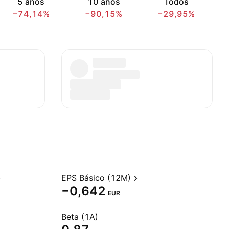
5 anos
10 anos
Todos
−74,14%
−90,15%
−29,95%
EPS Básico (12M)
−0,642
EUR
Beta (1A)