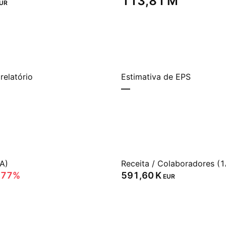
‪113,81 M‬
UR
relatório
Estimativa de EPS
—
A)
Receita / Colaboradores (1
,77%
‪591,60 K‬
EUR