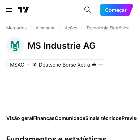
Começar
Mercados
/
Alemanha
/
Ações
/
Tecnologia Eletrônica
/
MS Industrie AG
MSAG
Deutsche Borse Xetra
Visão geral
Finanças
Comunidade
Sinais técnicos
Previsõ
Fundamentos e estatísticas