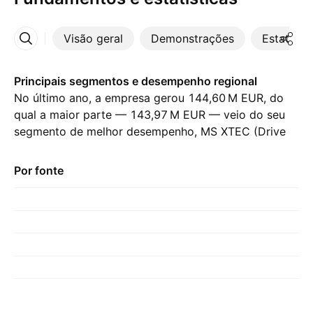
Visão geral
Demonstrações
Estatístic
Mais
Principais segmentos e desempenho regional
No último ano, a empresa gerou ‪144,60 M‬ EUR, do
qual a maior parte — ‪143,97 M‬ EUR — veio do seu
segmento de melhor desempenho, MS XTEC (Drive
Technology), em comparação com ‪139,99 M‬ EUR no
ano anterior. A maior contribuição veio de Alemanha,
Por fonte
que representou ‪109,99 M‬ EUR no último ano, com
‪118,01 M‬ EUR no ano anterior.