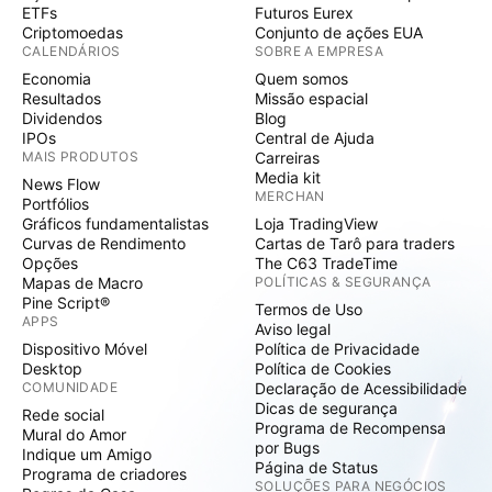
ETFs
Futuros Eurex
Criptomoedas
Conjunto de ações EUA
CALENDÁRIOS
SOBRE A EMPRESA
Economia
Quem somos
Resultados
Missão espacial
Dividendos
Blog
IPOs
Central de Ajuda
MAIS PRODUTOS
Carreiras
Media kit
News Flow
MERCHAN
Portfólios
Gráficos fundamentalistas
Loja TradingView
Curvas de Rendimento
Cartas de Tarô para traders
Opções
The C63 TradeTime
Mapas de Macro
POLÍTICAS & SEGURANÇA
Pine Script®
Termos de Uso
APPS
Aviso legal
Dispositivo Móvel
Política de Privacidade
Desktop
Política de Cookies
COMUNIDADE
Declaração de Acessibilidade
Dicas de segurança
Rede social
Programa de Recompensa
Mural do Amor
por Bugs
Indique um Amigo
Página de Status
Programa de criadores
SOLUÇÕES PARA NEGÓCIOS