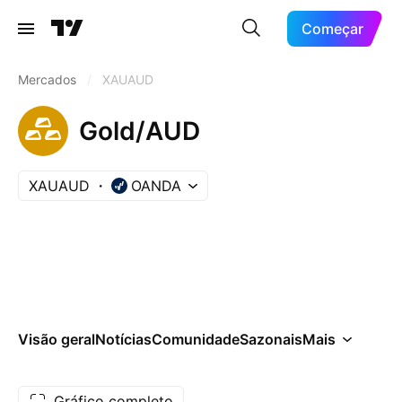
Começar
Mercados
/
XAUAUD
Gold/AUD
XAUAUD
OANDA
Visão geral
Notícias
Comunidade
Sazonais
Mais
Gráfico completo