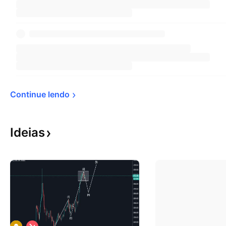
Continue 
lendo
Ideias
V