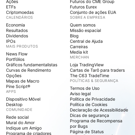
Ações
Futuros do CME Group
ETFs
Futuros Eurex
Criptomoedas
Conjunto de ações EUA
CALENDÁRIOS
SOBRE A EMPRESA
Economia
Quem somos
Resultados
Missão espacial
Dividendos
Blog
IPOs
Central de Ajuda
MAIS PRODUTOS
Carreiras
Media kit
News Flow
MERCHAN
Portfólios
Gráficos fundamentalistas
Loja TradingView
Curvas de Rendimento
Cartas de Tarô para traders
Opções
The C63 TradeTime
Mapas de Macro
POLÍTICAS & SEGURANÇA
Pine Script®
Termos de Uso
APPS
Aviso legal
Dispositivo Móvel
Política de Privacidade
Desktop
Política de Cookies
COMUNIDADE
Declaração de Acessibilidade
Dicas de segurança
Rede social
Programa de Recompensa
Mural do Amor
por Bugs
Indique um Amigo
Página de Status
Programa de criadores