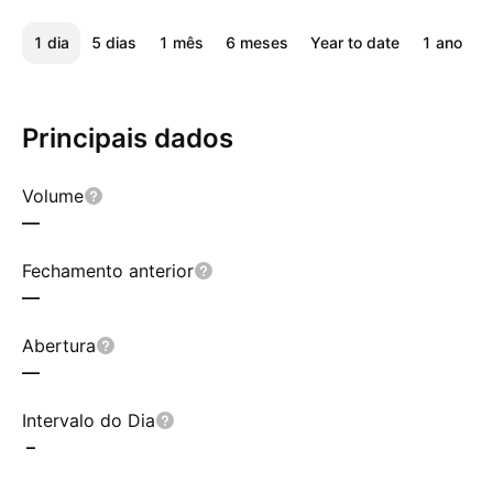
1 dia
5 dias
1 mês
6 meses
Year to date
1 ano
5
Principais dados
Volume
—
Fechamento anterior
—
Abertura
—
Intervalo do Dia
–