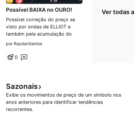
i
Possível BAIXA no OURO!
é
Ver todas a
s
Possível correção do preço se
d
e
visto por ondas de ELLIOT e
b
também pela acumulação do
a
i
preço! O preço fez a terceira
por RaydanSantos
x
perna fortemente, e deve cair
a
para buscar correção!
0
Sazonais
Exibe os movimentos de preço de um símbolo nos
anos anteriores para identificar tendências
recorrentes.