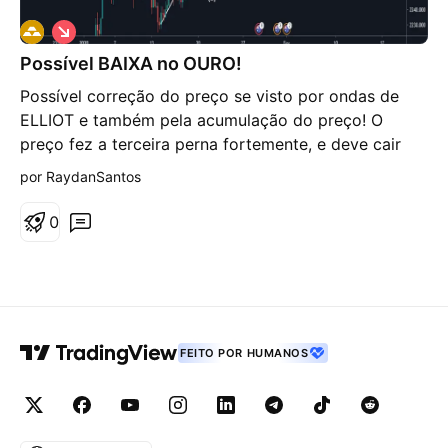
V
i
Possível BAIXA no OURO!
é
s
Possível correção do preço se visto por ondas de
d
e
ELLIOT e também pela acumulação do preço! O
b
preço fez a terceira perna fortemente, e deve cair
a
i
para buscar correção!
por RaydanSantos
x
a
0
FEITO POR HUMANOS