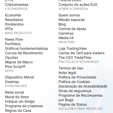
Criptomoedas
Conjunto de ações EUA
CALENDÁRIOS
SOBRE A EMPRESA
Economia
Quem somos
Resultados
Missão espacial
Dividendos
Blog
IPOs
Central de Ajuda
MAIS PRODUTOS
Carreiras
Media kit
News Flow
MERCHAN
Portfólios
Gráficos fundamentalistas
Loja TradingView
Curvas de Rendimento
Cartas de Tarô para traders
Opções
The C63 TradeTime
Mapas de Macro
POLÍTICAS & SEGURANÇA
Pine Script®
Termos de Uso
APPS
Aviso legal
Dispositivo Móvel
Política de Privacidade
Desktop
Política de Cookies
COMUNIDADE
Declaração de Acessibilidade
Dicas de segurança
Rede social
Programa de Recompensa
Mural do Amor
por Bugs
Indique um Amigo
Página de Status
Programa de criadores
SOLUÇÕES PARA NEGÓCIOS
Regras da Casa