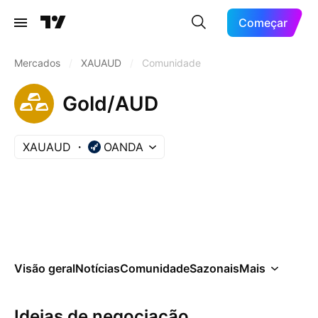
Começar
Mercados
/
XAUAUD
/
Comunidade
Gold/AUD
XAUAUD
OANDA
Visão geral
Notícias
Comunidade
Sazonais
Mais
Ideias de negociação