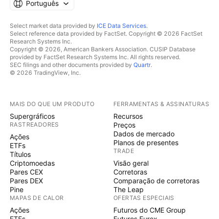
Português
Select market data provided by
ICE Data Services
.
Select reference data provided by FactSet. Copyright © 2026 FactSet
Research Systems Inc.
Copyright © 2026, American Bankers Association. CUSIP Database
provided by FactSet Research Systems Inc. All rights reserved.
SEC filings and other documents provided by
Quartr
.
© 2026 TradingView, Inc.
MAIS DO QUE UM PRODUTO
FERRAMENTAS & ASSINATURAS
Supergráficos
Recursos
RASTREADORES
Preços
Dados de mercado
Ações
Planos de presentes
ETFs
TRADE
Títulos
Criptomoedas
Visão geral
Pares CEX
Corretoras
Pares DEX
Comparação de corretoras
Pine
The Leap
MAPAS DE CALOR
OFERTAS ESPECIAIS
Ações
Futuros do CME Group
ETFs
Futuros Eurex