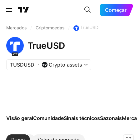
Começar
TrueUSD
Mercados
/
Criptomoedas
/
TrueUSD
#77
TUSDUSD
Crypto assets
Visão geral
Comunidade
Sinais técnicos
Sazonais
Mercad
Preço
Mais
Valor de mercado