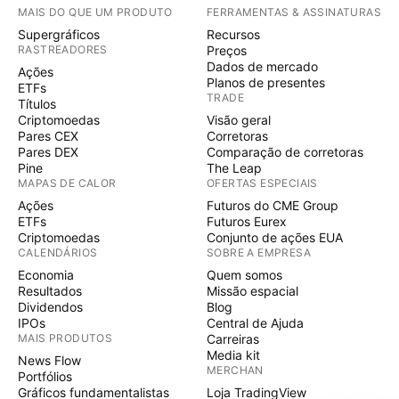
MAIS DO QUE UM PRODUTO
FERRAMENTAS & ASSINATURAS
Supergráficos
Recursos
RASTREADORES
Preços
Dados de mercado
Ações
Planos de presentes
ETFs
TRADE
Títulos
Criptomoedas
Visão geral
Pares CEX
Corretoras
Pares DEX
Comparação de corretoras
Pine
The Leap
MAPAS DE CALOR
OFERTAS ESPECIAIS
Ações
Futuros do CME Group
ETFs
Futuros Eurex
Criptomoedas
Conjunto de ações EUA
CALENDÁRIOS
SOBRE A EMPRESA
Economia
Quem somos
Resultados
Missão espacial
Dividendos
Blog
IPOs
Central de Ajuda
MAIS PRODUTOS
Carreiras
Media kit
News Flow
MERCHAN
Portfólios
Gráficos fundamentalistas
Loja TradingView