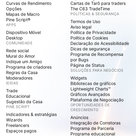
Curvas de Rendimento
Cartas de Tarô para traders
Opções
The C63 TradeTime
Mapas de Macro
POLÍTICAS & SEGURANÇA
Pine Script®
Termos de Uso
APPS
Aviso legal
Dispositivo Móvel
Política de Privacidade
Desktop
Política de Cookies
COMUNIDADE
Declaração de Acessibilidade
Dicas de segurança
Rede social
Programa de Recompensa
Mural do Amor
por Bugs
Indique um Amigo
Página de Status
Programa de criadores
SOLUÇÕES PARA NEGÓCIOS
Regras da Casa
Moderadores
Widgets
IDEIAS
Bibliotecas de gráficos
Lightweight Charts™
Trade
Gráficos Avançados
Educacional
Plataforma de Negociação
Sugestão da Casa
OPORTUNIDADES DE
PINE SCRIPT
CRESCIMENTO
Indicadores & estratégias
Anúncios
Wizards
Integração de Corretoras
Freelancers
Programa de Parceria
Espaços pagos
Programa educacional