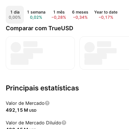
1 dia
1 semana
1 mês
6 meses
Year to date
1
0,00%
0,02%
−0,28%
−0,34%
−0,17%
−0
Comparar com TrueUSD
Principais estatísticas
Valor de Mercado
‪492,15 M‬
USD
Valor de Mercado Diluído