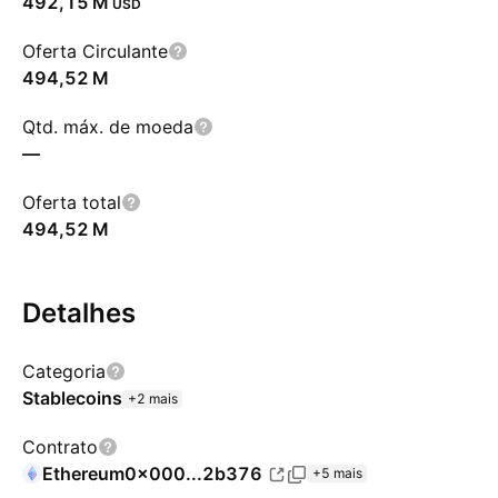
‪492,15 M‬
USD
Oferta Circulante
‪494,52 M‬
Qtd. máx. de moeda
—
Oferta total
‪494,52 M‬
Detalhes
Categoria
Stablecoins
+2 mais
Contrato
Ethereum
0x000...2b376
+5 mais