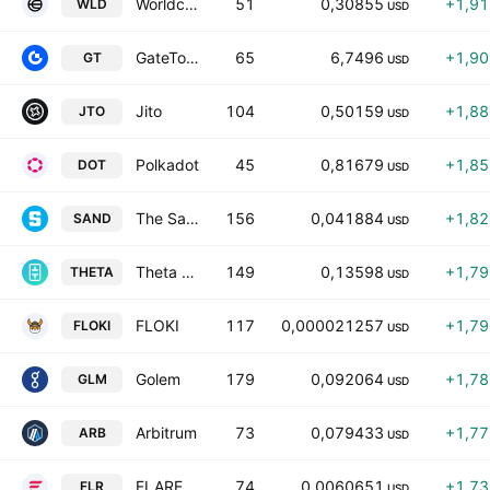
Worldcoin
51
0,30855
+1,9
WLD
USD
GateToken
65
6,7496
+1,9
GT
USD
Jito
104
0,50159
+1,8
JTO
USD
Polkadot
45
0,81679
+1,8
DOT
USD
The Sandbox
156
0,041884
+1,8
SAND
USD
Theta Network
149
0,13598
+1,7
THETA
USD
FLOKI
117
0,000021257
+1,7
FLOKI
USD
Golem
179
0,092064
+1,7
GLM
USD
Arbitrum
73
0,079433
+1,7
ARB
USD
FLARE
74
0,0060651
+1,7
FLR
USD