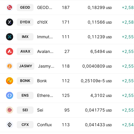
GEODNET
187
0,18299
+2,5
GEOD
USD
dYdX
171
0,11566
+2,5
DYDX
USD
Immutable
111
0,11239
+2,5
IMX
USD
Avalanche
27
6,5494
+2,5
AVAX
USD
JasmyCoin
118
0,0040809
+2,5
JASMY
USD
Bonk
112
0,25109e-5
+2,5
BONK
USD
Ethereum Name Service
125
4,3102
+2,5
ENS
USD
Sei
95
0,041775
+2,5
SEI
USD
Conflux
113
0,041433
+2,5
CFX
USD