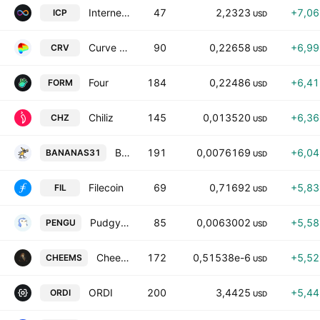
Internet Computer
47
2,2323
+7,0
ICP
USD
Curve DAO Token
90
0,22658
+6,9
CRV
USD
Four
184
0,22486
+6,4
FORM
USD
Chiliz
145
0,013520
+6,3
CHZ
USD
Banana For Scale
191
0,0076169
+6,0
BANANAS31
USD
Filecoin
69
0,71692
+5,8
FIL
USD
Pudgy Penguins
85
0,0063002
+5,5
PENGU
USD
Cheems
172
0,51538e-6
+5,5
CHEEMS
USD
ORDI
200
3,4425
+5,4
ORDI
USD