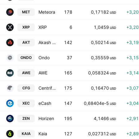
Meteora
178
0,17182
+3,2
MET
USD
XRP
6
1,0459
+3,2
XRP
USD
Akash Network
142
0,50214
+3,1
AKT
USD
Ondo
37
0,35559
+3,1
ONDO
USD
AWE
165
0,058324
+3,1
AWE
USD
Centrifuge
175
0,16470
+3,0
CFG
USD
eCash
147
0,68404e-5
+3,0
XEC
USD
Horizen
195
4,1466
+2,9
ZEN
USD
Kaia
127
0,027312
+2,8
KAIA
USD