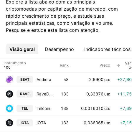
Explore a lista abaixo com as principais
criptomoedas por capitalização de mercado, com
rápido crescimento de preço, e estude suas
principais estatísticas, como variação e volume.
Pesquise e estude esta lista com atenção.
Visão geral
Mais
Desempenho
Indicadores técnicos
Instrumento
Var
Rank
Preço
2
Audiera
58
2,6900
+27,6
BEAT
USD
RaveDAO
183
0,33876
+11,7
RAVE
USD
Telcoin
138
0,0016010
+7,6
TEL
USD
IOTA
133
0,036065
+7,1
IOTA
USD