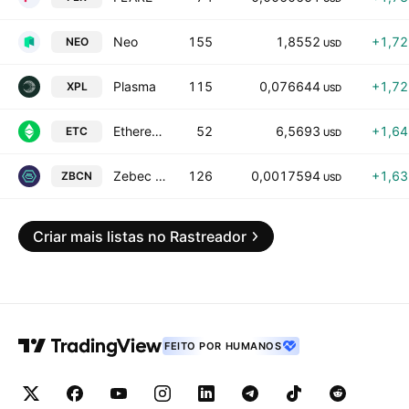
Neo
155
1,8552
+1,7
NEO
USD
Plasma
115
0,076644
+1,7
XPL
USD
Ethereum Classic
52
6,5693
+1,6
ETC
USD
Zebec Network
126
0,0017594
+1,6
ZBCN
USD
Criar mais listas no Rastreador
FEITO POR HUMANOS