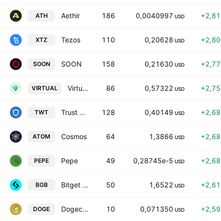
Aethir
186
0,0040997
+2,8
ATH
USD
Tezos
110
0,20628
+2,8
XTZ
USD
SOON
158
0,21630
+2,7
SOON
USD
Virtuals Protocol
86
0,57322
+2,7
VIRTUAL
USD
Trust Wallet Token
128
0,40149
+2,6
TWT
USD
Cosmos
64
1,3866
+2,6
ATOM
USD
Pepe
49
0,28745e-5
+2,6
PEPE
USD
Bitget Token
50
1,6522
+2,6
BGB
USD
Dogecoin
10
0,071350
+2,5
DOGE
USD