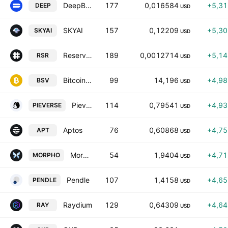
DeepBook Protocol
177
0,016584
+5,3
DEEP
USD
SKYAI
157
0,12209
+5,3
SKYAI
USD
Reserve Rights
189
0,0012714
+5,1
RSR
USD
Bitcoin SV
99
14,196
+4,9
BSV
USD
Pieverse
114
0,79541
+4,9
PIEVERSE
USD
Aptos
76
0,60868
+4,7
APT
USD
Morpho
54
1,9404
+4,7
MORPHO
USD
Pendle
107
1,4158
+4,6
PENDLE
USD
Raydium
129
0,64309
+4,6
RAY
USD