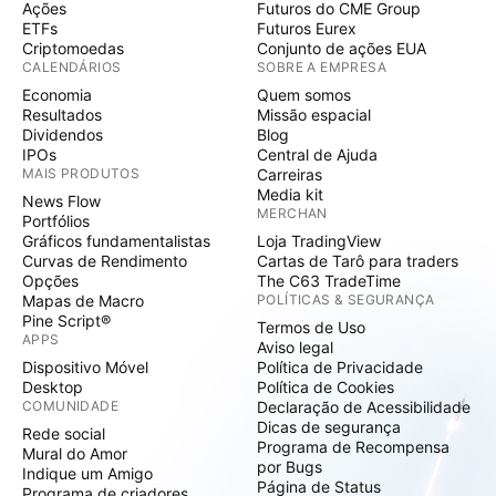
Ações
Futuros do CME Group
ETFs
Futuros Eurex
Criptomoedas
Conjunto de ações EUA
CALENDÁRIOS
SOBRE A EMPRESA
Economia
Quem somos
Resultados
Missão espacial
Dividendos
Blog
IPOs
Central de Ajuda
MAIS PRODUTOS
Carreiras
Media kit
News Flow
MERCHAN
Portfólios
Gráficos fundamentalistas
Loja TradingView
Curvas de Rendimento
Cartas de Tarô para traders
Opções
The C63 TradeTime
Mapas de Macro
POLÍTICAS & SEGURANÇA
Pine Script®
Termos de Uso
APPS
Aviso legal
Dispositivo Móvel
Política de Privacidade
Desktop
Política de Cookies
COMUNIDADE
Declaração de Acessibilidade
Dicas de segurança
Rede social
Programa de Recompensa
Mural do Amor
por Bugs
Indique um Amigo
Página de Status
Programa de criadores