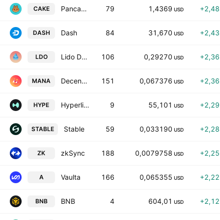
PancakeSwap
79
1,4369
+2,4
CAKE
USD
Dash
84
31,670
+2,4
DASH
USD
Lido DAO
106
0,29270
+2,3
LDO
USD
Decentraland
151
0,067376
+2,3
MANA
USD
Hyperliquid
9
55,101
+2,2
HYPE
USD
Stable
59
0,033190
+2,2
STABLE
USD
zkSync
188
0,0079758
+2,2
ZK
USD
Vaulta
166
0,065355
+2,2
A
USD
BNB
4
604,01
+2,1
BNB
USD