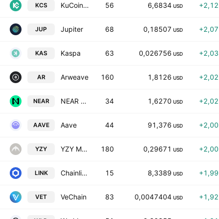
KuCoin Token
56
6,6834
+2,1
KCS
USD
Jupiter
68
0,18507
+2,0
JUP
USD
Kaspa
63
0,026756
+2,0
KAS
USD
Arweave
160
1,8126
+2,0
AR
USD
NEAR Protocol
34
1,6270
+2,0
NEAR
USD
Aave
44
91,376
+2,0
AAVE
USD
YZY MONEY
180
0,29671
+2,0
YZY
USD
Chainlink
15
8,3389
+1,9
LINK
USD
VeChain
83
0,0047404
+1,9
VET
USD