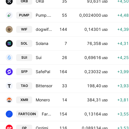
OKB
35
93,631
+4,5
OKB
USD
Pump.fun
55
0,0024000
+4,4
PUMP
USD
dogwifhat
144
0,14301
+4,3
WIF
USD
Solana
7
76,358
+4,3
SOL
USD
Sui
26
0,69616
+4,2
SUI
USD
SafePal
164
0,23032
+3,9
SFP
USD
Bittensor
33
198,40
+3,9
TAO
USD
Monero
14
384,31
+3,8
XMR
USD
Fartcoin
154
0,13164
+3,5
FARTCOIN
USD
Optimism
116
0,089134
+3,5
OP
USD