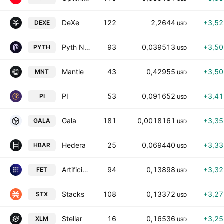
DeXe
122
2,2644
+3,5
DEXE
USD
Pyth Network
93
0,039513
+3,5
PYTH
USD
Mantle
43
0,42955
+3,5
MNT
USD
PI
53
0,091652
+3,4
PI
USD
Gala
181
0,0018161
+3,3
GALA
USD
Hedera
25
0,069440
+3,3
HBAR
USD
Artificial Superintelligence Alliance
94
0,13898
+3,3
FET
USD
Stacks
108
0,13372
+3,2
STX
USD
Stellar
16
0,16536
+3,2
XLM
USD