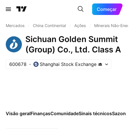
Começar
Mercados
/
China Continental
/
Ações
/
Minerais Não-Ener
Sichuan Golden Summit
(Group) Co., Ltd. Class A
600678
Shanghai Stock Exchange
Visão geral
Finanças
Comunidade
Sinais técnicos
Sazona