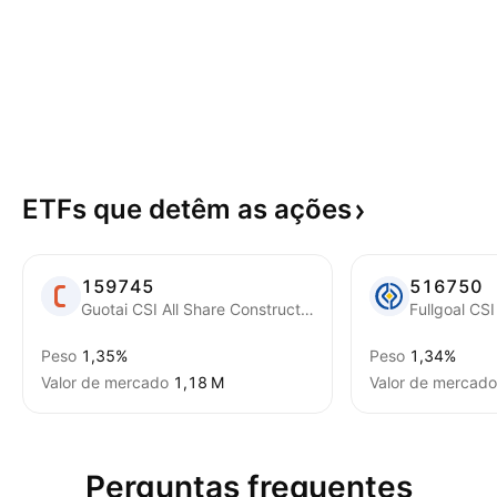
ETFs que detêm as
ações
159745
516750
Guotai CSI All Share Construction Materials Exchange Traded Fund
Peso
1,35%
Peso
1,34%
Valor de mercado
‪1,18 M‬
Valor de mercado
Perguntas frequentes