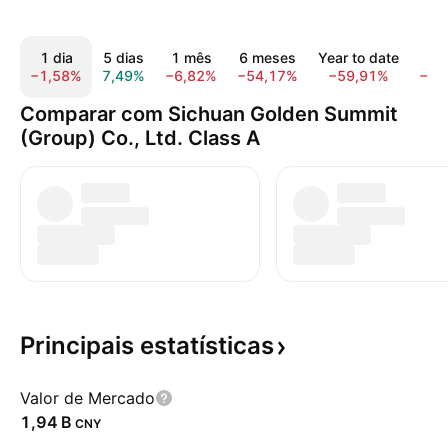
1 dia
5 dias
1 mês
6 meses
Year to date
1 
−1,58%
7,49%
−6,82%
−54,17%
−59,91%
−43
Comparar com Sichuan Golden Summit
(Group) Co., Ltd. Class A
Principais
estatísticas
Valor de Mercado
‪1,94 B‬
CNY