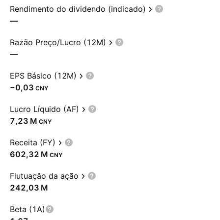
Rendimento do dividendo (indicado)
—
Razão Preço/Lucro (12M)
—
EPS Básico (12M)
−0,03
CNY
Lucro Líquido (AF)
‪7,23 M‬
CNY
Receita (FY)
‪602,32 M‬
CNY
Flutuação da ação
‪242,03 M‬
Beta (1A)