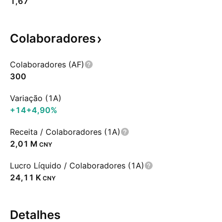
1,67
Colaboradores
Colaboradores (AF)
300
Variação (1A)
+14
+4,90%
Receita / Colaboradores (1A)
‪2,01 M‬
CNY
Lucro Líquido / Colaboradores (1A)
‪24,11 K‬
CNY
Detalhes