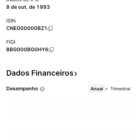
8 de out. de 1993
ISIN
CNE000000BZ1
FIGI
BBG000BG0HY6
Dados
Financeiros
Desempenho
Anual
Mais
Trimestral