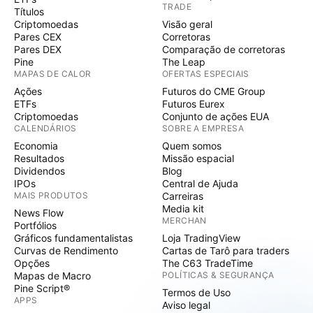
TRADE
Títulos
Criptomoedas
Visão geral
Pares CEX
Corretoras
Pares DEX
Comparação de corretoras
Pine
The Leap
MAPAS DE CALOR
OFERTAS ESPECIAIS
Ações
Futuros do CME Group
ETFs
Futuros Eurex
Criptomoedas
Conjunto de ações EUA
CALENDÁRIOS
SOBRE A EMPRESA
Economia
Quem somos
Resultados
Missão espacial
Dividendos
Blog
IPOs
Central de Ajuda
MAIS PRODUTOS
Carreiras
Media kit
News Flow
MERCHAN
Portfólios
Gráficos fundamentalistas
Loja TradingView
Curvas de Rendimento
Cartas de Tarô para traders
Opções
The C63 TradeTime
Mapas de Macro
POLÍTICAS & SEGURANÇA
Pine Script®
Termos de Uso
APPS
Aviso legal