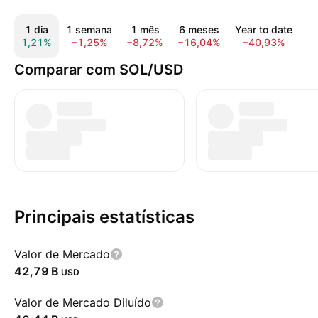
1 dia
1 semana
1 mês
6 meses
Year to date
1,21%
−1,25%
−8,72%
−16,04%
−40,93%
−
Comparar com SOL/USD
Principais estatísticas
Valor de Mercado
‪42,79 B‬
USD
Valor de Mercado Diluído