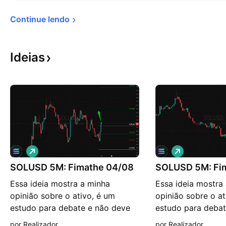
Continue 
lendo
Ideias
V
V
i
i
SOLUSD 5M: Fimathe 04/08
é
SOLUSD 5M: Fi
é
s
s
Essa ideia mostra a minha
Essa ideia mostra
d
d
e
e
opinião sobre o ativo, é um
opinião sobre o at
a
a
estudo para debate e não deve
estudo para debat
l
l
t
t
ser usado como entrada. Só
ser usado como en
por Realizador
por Realizador