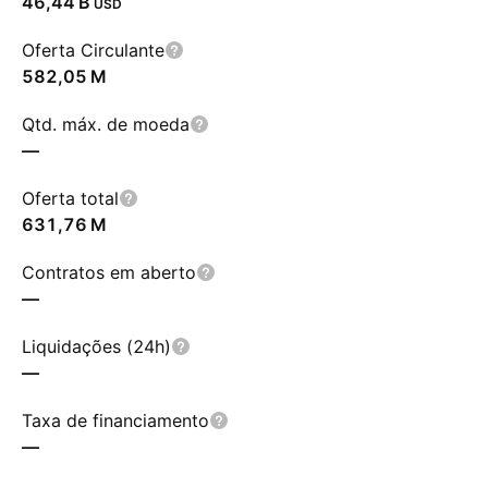
‪46,44 B‬
USD
Oferta Circulante
‪582,05 M‬
Qtd. máx. de moeda
—
Oferta total
‪631,76 M‬
Contratos em aberto
—
Liquidações (24h)
—
Taxa de financiamento
—