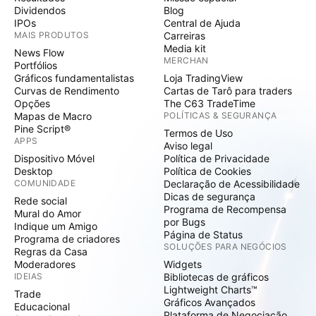
Dividendos
Blog
IPOs
Central de Ajuda
MAIS PRODUTOS
Carreiras
Media kit
News Flow
MERCHAN
Portfólios
Gráficos fundamentalistas
Loja TradingView
Curvas de Rendimento
Cartas de Tarô para traders
Opções
The C63 TradeTime
Mapas de Macro
POLÍTICAS & SEGURANÇA
Pine Script®
Termos de Uso
APPS
Aviso legal
Dispositivo Móvel
Política de Privacidade
Desktop
Política de Cookies
COMUNIDADE
Declaração de Acessibilidade
Dicas de segurança
Rede social
Programa de Recompensa
Mural do Amor
por Bugs
Indique um Amigo
Página de Status
Programa de criadores
SOLUÇÕES PARA NEGÓCIOS
Regras da Casa
Moderadores
Widgets
IDEIAS
Bibliotecas de gráficos
Lightweight Charts™
Trade
Gráficos Avançados
Educacional
Plataforma de Negociação