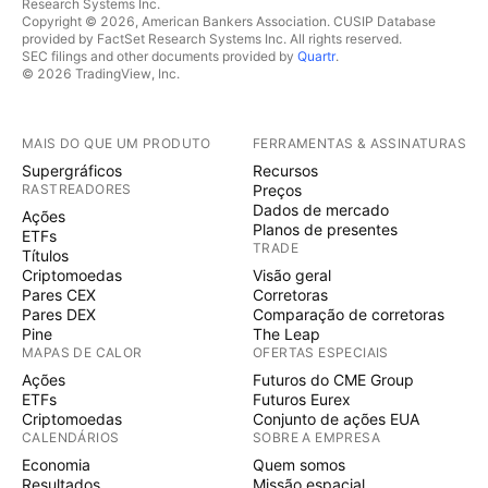
Research Systems Inc.
Copyright © 2026, American Bankers Association. CUSIP Database
provided by FactSet Research Systems Inc. All rights reserved.
SEC filings and other documents provided by
Quartr
.
© 2026 TradingView, Inc.
MAIS DO QUE UM PRODUTO
FERRAMENTAS & ASSINATURAS
Supergráficos
Recursos
RASTREADORES
Preços
Dados de mercado
Ações
Planos de presentes
ETFs
TRADE
Títulos
Criptomoedas
Visão geral
Pares CEX
Corretoras
Pares DEX
Comparação de corretoras
Pine
The Leap
MAPAS DE CALOR
OFERTAS ESPECIAIS
Ações
Futuros do CME Group
ETFs
Futuros Eurex
Criptomoedas
Conjunto de ações EUA
CALENDÁRIOS
SOBRE A EMPRESA
Economia
Quem somos
Resultados
Missão espacial