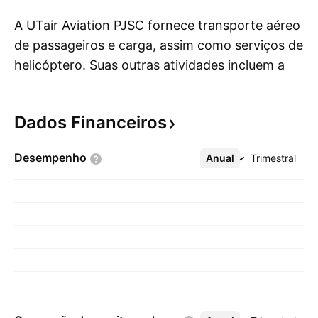
A UTair Aviation PJSC fornece transporte aéreo
de passageiros e carga, assim como serviços de
helicóptero. Suas outras atividades incluem a
Mo
construção de instalações em terra,
treinamentos de pessoal aeronáutico, bem
Dados
Financeiros
como reparos e manutenção de aeronaves. A
empresa foi fundada em 7 de fevereiro de
Desempenho
Anual
Mais
Trimestral
1967 e está sediada em Khanty-Mansiysk,
Rússia.