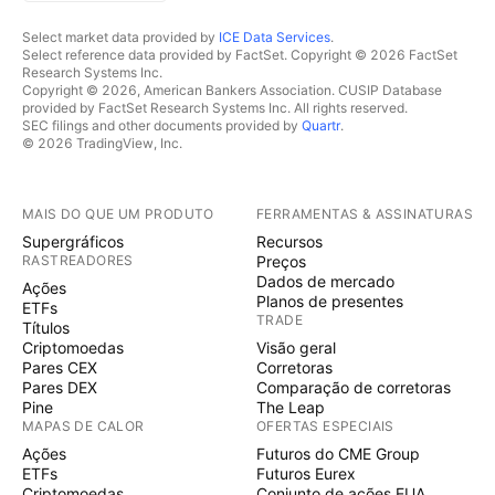
Select market data provided by
ICE Data Services
.
Select reference data provided by FactSet. Copyright © 2026 FactSet
Research Systems Inc.
Copyright © 2026, American Bankers Association. CUSIP Database
provided by FactSet Research Systems Inc. All rights reserved.
SEC filings and other documents provided by
Quartr
.
© 2026 TradingView, Inc.
MAIS DO QUE UM PRODUTO
FERRAMENTAS & ASSINATURAS
Supergráficos
Recursos
RASTREADORES
Preços
Dados de mercado
Ações
Planos de presentes
ETFs
TRADE
Títulos
Criptomoedas
Visão geral
Pares CEX
Corretoras
Pares DEX
Comparação de corretoras
Pine
The Leap
MAPAS DE CALOR
OFERTAS ESPECIAIS
Ações
Futuros do CME Group
ETFs
Futuros Eurex
Criptomoedas
Conjunto de ações EUA