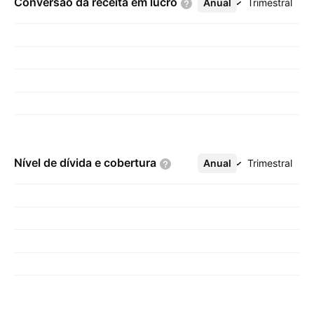
Conversão da receita em
lucro
Anual
Mais
Trimestral
Nível de dívida e
cobertura
Anual
Mais
Trimestral