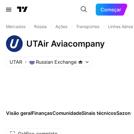
Começar
Mercados
/
Rússia
/
Ações
/
Transportes
/
Linhas Aérea
UTAir Aviacompany
UTAR
Russian Exchange
Visão geral
Finanças
Comunidade
Sinais técnicos
Sazona
Gráfico completo