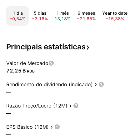
1 dia
5 dias
1 mês
6 meses
Year to date
1
−0,54%
−3,16%
13,18%
−21,65%
−15,38%
−2
Principais
estatísticas
Valor de Mercado
‪72,25 B‬
RUB
Rendimento do dividendo (indicado)
—
Razão Preço/Lucro (12M)
—
EPS Básico (12M)
—