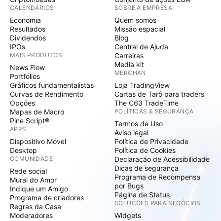
CALENDÁRIOS
SOBRE A EMPRESA
Economia
Quem somos
Resultados
Missão espacial
Dividendos
Blog
IPOs
Central de Ajuda
MAIS PRODUTOS
Carreiras
Media kit
News Flow
MERCHAN
Portfólios
Gráficos fundamentalistas
Loja TradingView
Curvas de Rendimento
Cartas de Tarô para traders
Opções
The C63 TradeTime
Mapas de Macro
POLÍTICAS & SEGURANÇA
Pine Script®
Termos de Uso
APPS
Aviso legal
Dispositivo Móvel
Política de Privacidade
Desktop
Política de Cookies
COMUNIDADE
Declaração de Acessibilidade
Dicas de segurança
Rede social
Programa de Recompensa
Mural do Amor
por Bugs
Indique um Amigo
Página de Status
Programa de criadores
SOLUÇÕES PARA NEGÓCIOS
Regras da Casa
Moderadores
Widgets