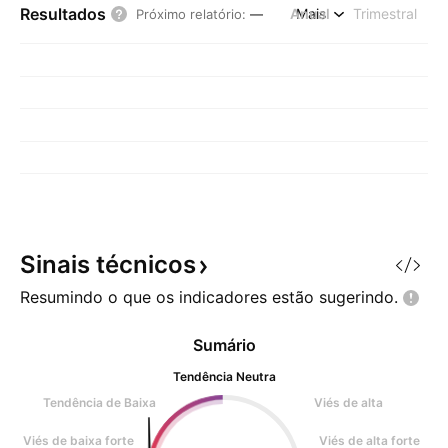
Resultados
Anual
Mais
Trimestral
Próximo relatório
:
—
Sinais
técnicos
Resumindo o que os indicadores estão
sugerindo.
Sumário
Tendência Neutra
Tendência de Baixa
Viés de alta
Viés de baixa forte
Viés de alta forte