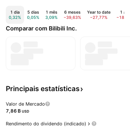
1 dia
5 dias
1 mês
6 meses
Year to date
1 an
0,32%
0,05%
3,09%
−39,63%
−27,77%
−18,8
Comparar com Bilibili Inc.
Principais
estatísticas
Valor de Mercado
‪7,86 B‬
USD
Rendimento do dividendo (indicado)