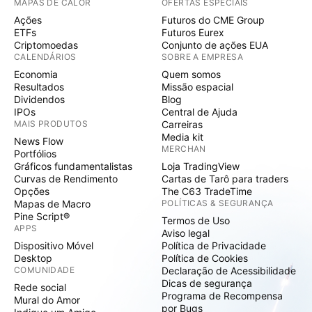
MAPAS DE CALOR
OFERTAS ESPECIAIS
Ações
Futuros do CME Group
ETFs
Futuros Eurex
Criptomoedas
Conjunto de ações EUA
CALENDÁRIOS
SOBRE A EMPRESA
Economia
Quem somos
Resultados
Missão espacial
Dividendos
Blog
IPOs
Central de Ajuda
MAIS PRODUTOS
Carreiras
Media kit
News Flow
MERCHAN
Portfólios
Gráficos fundamentalistas
Loja TradingView
Curvas de Rendimento
Cartas de Tarô para traders
Opções
The C63 TradeTime
Mapas de Macro
POLÍTICAS & SEGURANÇA
Pine Script®
Termos de Uso
APPS
Aviso legal
Dispositivo Móvel
Política de Privacidade
Desktop
Política de Cookies
COMUNIDADE
Declaração de Acessibilidade
Dicas de segurança
Rede social
Programa de Recompensa
Mural do Amor
por Bugs