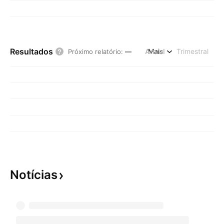
Resultados
Anual
Mais
Trimestral
Próximo relatório
:
—
Notícias