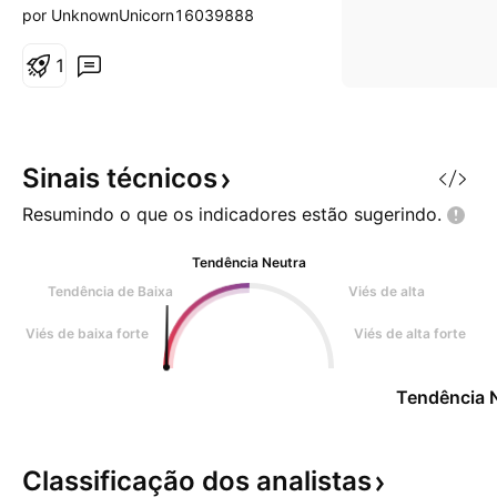
por UnknownUnicorn16039888
1
Sinais
técnicos
Resumindo o que os indicadores estão
sugerindo.
Tendência Neutra
Tendência de Baixa
Viés de alta
Viés de baixa forte
Viés de alta forte
Tendência 
Classificação dos
analistas