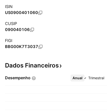
ISIN
US0900401060
CUSIP
090040106
FIGI
BBG00K7T3037
Dados
Financeiros
Desempenho
Anual
Mais
Trimestral