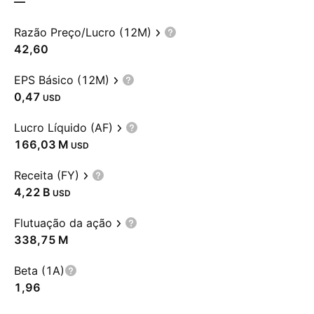
—
Razão Preço/Lucro (12M)
42,60
EPS Básico (12M)
0,47
USD
Lucro Líquido (AF)
‪166,03 M‬
USD
Receita (FY)
‪4,22 B‬
USD
Flutuação da ação
‪338,75 M‬
Beta (1A)
1,96