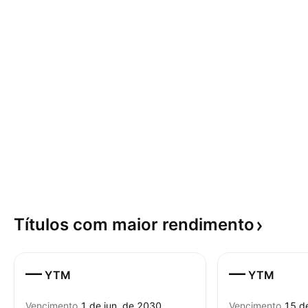
Títulos com maior
rendimento
—
—
YTM
YTM
Vencimento
1 de jun. de 2030
Vencimento
15 d