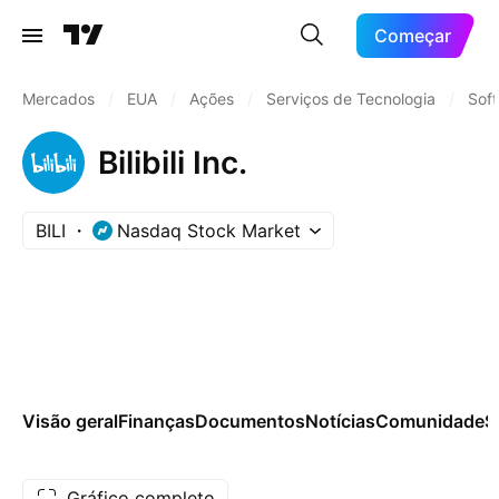
Começar
Mercados
/
EUA
/
Ações
/
Serviços de Tecnologia
/
Sof
Bilibili Inc.
BILI
Nasdaq Stock Market
Visão geral
Finanças
Documentos
Notícias
Comunidade
S
Gráfico completo