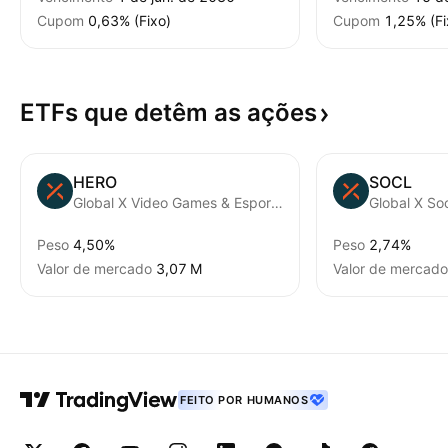
Cupom
0,63% (Fixo)
Cupom
1,25% (Fi
ETFs que detêm as
ações
HERO
SOCL
Global X Video Games & Esports ETF
Global X So
Peso
4,50%
Peso
2,74%
Valor de mercado
‪3,07 M‬
Valor de mercado
FEITO POR HUMANOS