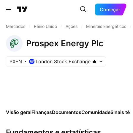
Começar
Mercados
/
Reino Unido
/
Ações
/
Minerais Energéticos
/
Prospex Energy Plc
PXEN
London Stock Exchange
Visão geral
Finanças
Documentos
Comunidade
Sinais té
Fundamentos e estatísticas