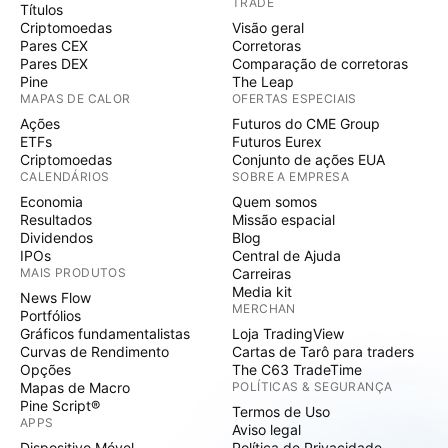
TRADE
Títulos
Criptomoedas
Visão geral
Pares CEX
Corretoras
Pares DEX
Comparação de corretoras
Pine
The Leap
MAPAS DE CALOR
OFERTAS ESPECIAIS
Ações
Futuros do CME Group
ETFs
Futuros Eurex
Criptomoedas
Conjunto de ações EUA
CALENDÁRIOS
SOBRE A EMPRESA
Economia
Quem somos
Resultados
Missão espacial
Dividendos
Blog
IPOs
Central de Ajuda
MAIS PRODUTOS
Carreiras
Media kit
News Flow
MERCHAN
Portfólios
Gráficos fundamentalistas
Loja TradingView
Curvas de Rendimento
Cartas de Tarô para traders
Opções
The C63 TradeTime
Mapas de Macro
POLÍTICAS & SEGURANÇA
Pine Script®
Termos de Uso
APPS
Aviso legal
Dispositivo Móvel
Política de Privacidade