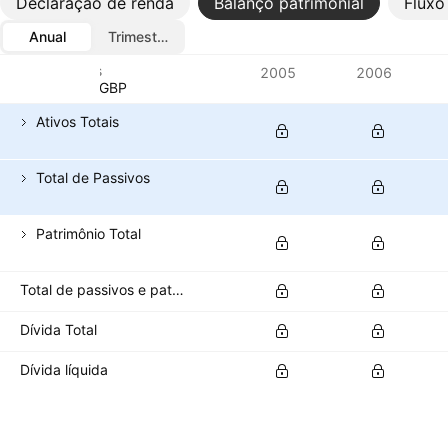
Declaração de renda
Balanço patrimonial
Fluxo
Anual
Trimestral
Métricas
2005
2006
Moeda: GBP
Ativos Totais
Total de Passivos
Patrimônio Total
Total de passivos e patrimônio líquido
Dívida Total
Dívida líquida