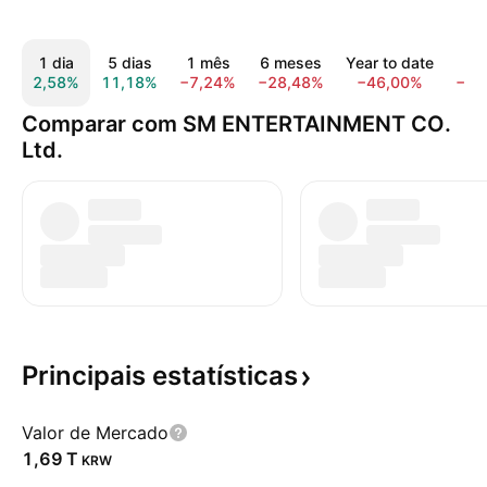
1 dia
5 dias
1 mês
6 meses
Year to date
1 
2,58%
11,18%
−7,24%
−28,48%
−46,00%
−45
Comparar com SM ENTERTAINMENT CO.
Ltd.
Principais
estatísticas
Valor de Mercado
‪1,69 T‬
KRW