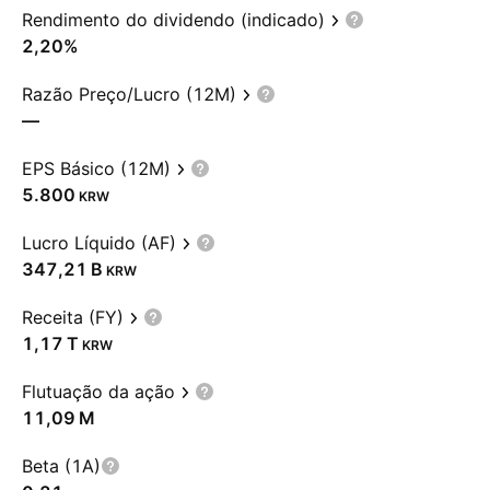
Rendimento do dividendo (indicado)
2,20%
Razão Preço/Lucro (12M)
—
EPS Básico (12M)
5.800
KRW
Lucro Líquido (AF)
‪347,21 B‬
KRW
Receita (FY)
‪1,17 T‬
KRW
Flutuação da ação
‪11,09 M‬
Beta (1A)