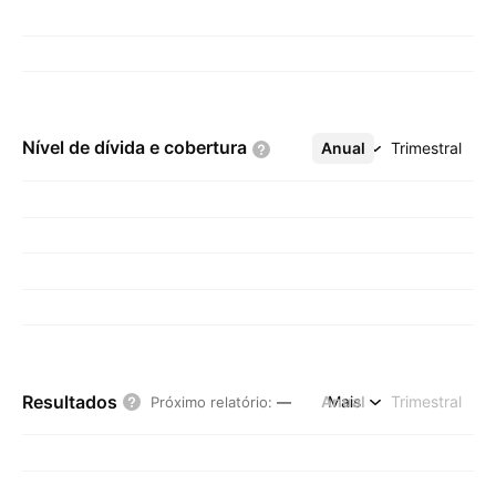
Nível de dívida e
cobertura
Anual
Mais
Trimestral
Resultados
Anual
Mais
Trimestral
Próximo relatório
:
—