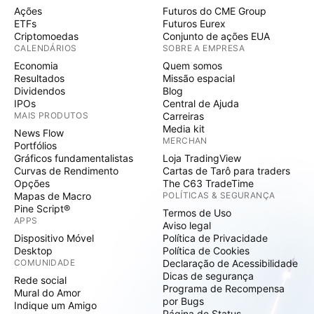
Ações
Futuros do CME Group
ETFs
Futuros Eurex
Criptomoedas
Conjunto de ações EUA
CALENDÁRIOS
SOBRE A EMPRESA
Economia
Quem somos
Resultados
Missão espacial
Dividendos
Blog
IPOs
Central de Ajuda
MAIS PRODUTOS
Carreiras
Media kit
News Flow
MERCHAN
Portfólios
Gráficos fundamentalistas
Loja TradingView
Curvas de Rendimento
Cartas de Tarô para traders
Opções
The C63 TradeTime
Mapas de Macro
POLÍTICAS & SEGURANÇA
Pine Script®
Termos de Uso
APPS
Aviso legal
Dispositivo Móvel
Política de Privacidade
Desktop
Política de Cookies
COMUNIDADE
Declaração de Acessibilidade
Dicas de segurança
Rede social
Programa de Recompensa
Mural do Amor
por Bugs
Indique um Amigo
Página de Status