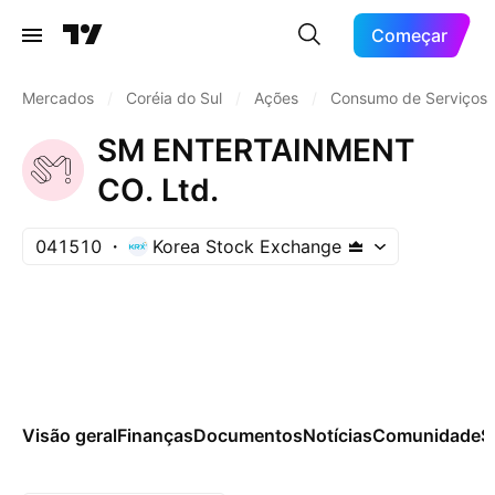
Começar
Mercados
/
Coréia do Sul
/
Ações
/
Consumo de Serviços
SM ENTERTAINMENT
CO. Ltd.
041510
Korea Stock Exchange
Visão geral
Finanças
Documentos
Notícias
Comunidade
S