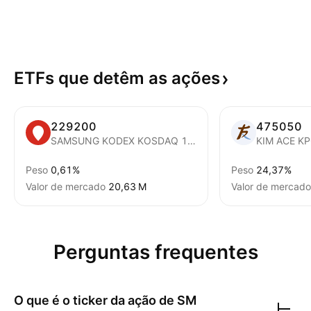
ETFs que detêm as
ações
229200
475050
SAMSUNG KODEX KOSDAQ 150 ETF
KIM ACE KP
Peso
0,61%
Peso
24,37%
Valor de mercado
‪20,63 M‬
Valor de mercado
Perguntas frequentes
O que é o ticker da ação de
SM