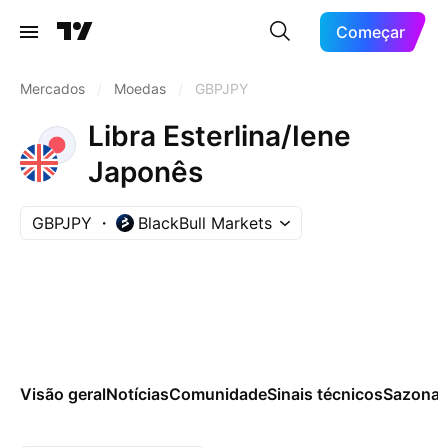
Começar
Mercados
/
Moedas
/
GBPJPY
Libra Esterlina/Iene
Japonês
GBPJPY
BlackBull Markets
Visão geral
Notícias
Comunidade
Sinais técnicos
Sazonai