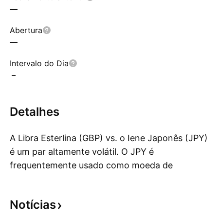
—
Abertura
—
Intervalo do Dia
–
Detalhes
A Libra Esterlina (GBP) vs. o Iene Japonês (JPY)
é um par altamente volátil. O JPY é
frequentemente usado como moeda de
Mo
financiamento de uma negociação porque,
historicamente, é uma moeda de baixo
Notícias
rendimento. Como o Reino Unido é uma das