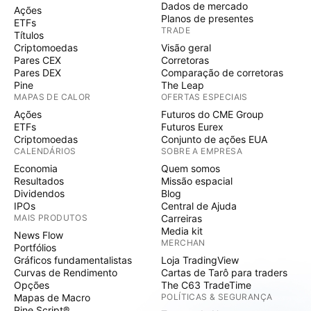
Dados de mercado
Ações
Planos de presentes
ETFs
TRADE
Títulos
Criptomoedas
Visão geral
Pares CEX
Corretoras
Pares DEX
Comparação de corretoras
Pine
The Leap
MAPAS DE CALOR
OFERTAS ESPECIAIS
Ações
Futuros do CME Group
ETFs
Futuros Eurex
Criptomoedas
Conjunto de ações EUA
CALENDÁRIOS
SOBRE A EMPRESA
Economia
Quem somos
Resultados
Missão espacial
Dividendos
Blog
IPOs
Central de Ajuda
MAIS PRODUTOS
Carreiras
Media kit
News Flow
MERCHAN
Portfólios
Gráficos fundamentalistas
Loja TradingView
Curvas de Rendimento
Cartas de Tarô para traders
Opções
The C63 TradeTime
Mapas de Macro
POLÍTICAS & SEGURANÇA
Pine Script®