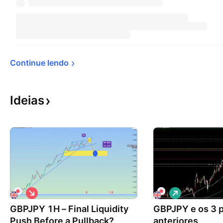
Continue 
lendo
Ideias
V
V
i
i
GBPJPY 1H – Final Liquidity
é
GBPJPY e os 3 
é
s
s
Push Before a Pullback?
anteriores