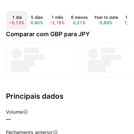
1 dia
5 dias
1 mês
6 meses
Year to date
1 an
−0,13%
0,40%
−2,18%
0,21%
0,89%
7,7
Comparar com GBP para JPY
Principais dados
Volume
—
Fechamento anterior