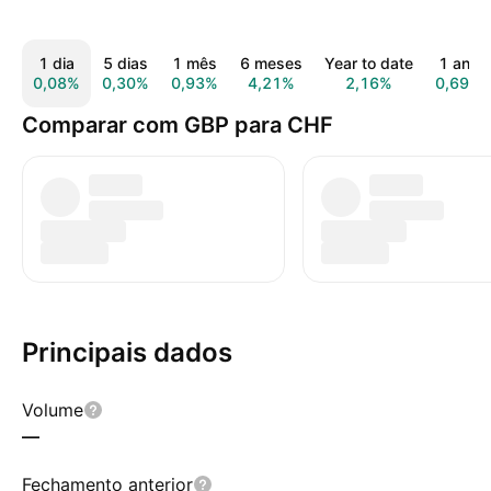
1 dia
5 dias
1 mês
6 meses
Year to date
1 ano
0,08%
0,30%
0,93%
4,21%
2,16%
0,69%
Comparar com GBP para CHF
Principais dados
Volume
—
Fechamento anterior