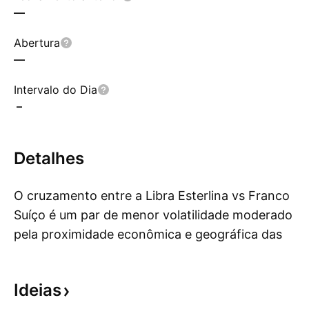
—
Abertura
—
Intervalo do Dia
–
Detalhes
O cruzamento entre a Libra Esterlina vs Franco
Suíço é um par de menor volatilidade moderado
pela proximidade econômica e geográfica das
Mo
moedas. A Libra Esterlina é uma das principais
moedas de reserva e representa o maior centro
Ideias
financeiro do mundo. Por sua vez, o Franco