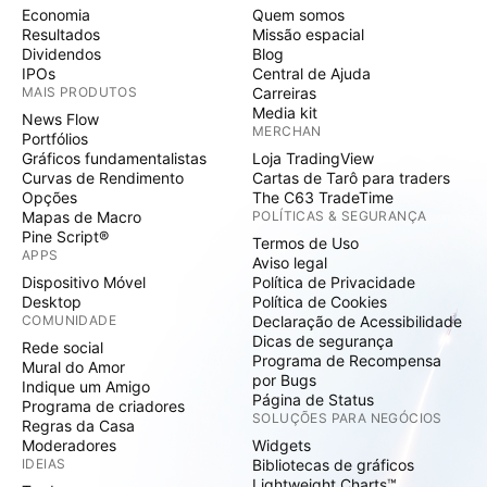
Economia
Quem somos
Resultados
Missão espacial
Dividendos
Blog
IPOs
Central de Ajuda
MAIS PRODUTOS
Carreiras
Media kit
News Flow
MERCHAN
Portfólios
Gráficos fundamentalistas
Loja TradingView
Curvas de Rendimento
Cartas de Tarô para traders
Opções
The C63 TradeTime
Mapas de Macro
POLÍTICAS & SEGURANÇA
Pine Script®
Termos de Uso
APPS
Aviso legal
Dispositivo Móvel
Política de Privacidade
Desktop
Política de Cookies
COMUNIDADE
Declaração de Acessibilidade
Dicas de segurança
Rede social
Programa de Recompensa
Mural do Amor
por Bugs
Indique um Amigo
Página de Status
Programa de criadores
SOLUÇÕES PARA NEGÓCIOS
Regras da Casa
Moderadores
Widgets
IDEIAS
Bibliotecas de gráficos
Lightweight Charts™