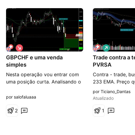
Suíço é usado como moeda de reserva em todo
o mundo e, atualmente, é classificado em 5º ou
6º lugar em valor de reserva, depois do Dólar
Americano, do Euro, do Iene Japonês, da Libra
Esterlina e do Dólar Canadense.
V
V
i
i
GBPCHF e uma venda
é
Trade contra a 
é
s
s
simples
PVRSA
d
d
e
e
Nesta operação vou entrar com
Contra - trade, b
b
a
uma posição curta. Analisando o
233 EMA. Preço q
a
l
i
t
par nos time-frames superiores
com volume notáv
por Ticiano_Dantas
x
a
existe a possibilidade de criar
da alta. Obs: a op
por salofaluaaa
a
Atualizado
uma venda simples. A entrada
a tendência, pois 
neste par foi feita através do
2
abixo da 200 e 23
1
estudo de movimentos passados
fechei o TP1 com 
e o objetivo é esperar que o par
entrada feita no 
realize os mesmos movimentos
coloquei tp2 no 0x