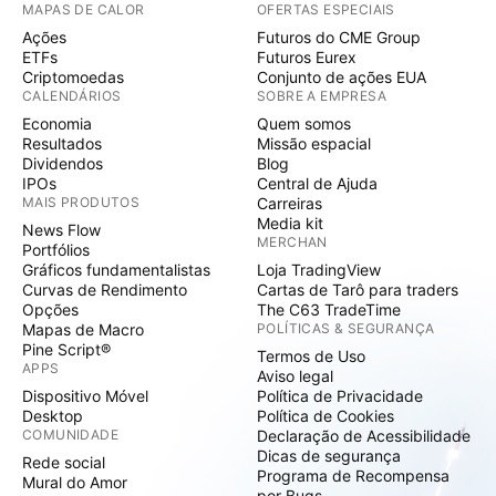
MAPAS DE CALOR
OFERTAS ESPECIAIS
Ações
Futuros do CME Group
ETFs
Futuros Eurex
Criptomoedas
Conjunto de ações EUA
CALENDÁRIOS
SOBRE A EMPRESA
Economia
Quem somos
Resultados
Missão espacial
Dividendos
Blog
IPOs
Central de Ajuda
MAIS PRODUTOS
Carreiras
Media kit
News Flow
MERCHAN
Portfólios
Gráficos fundamentalistas
Loja TradingView
Curvas de Rendimento
Cartas de Tarô para traders
Opções
The C63 TradeTime
Mapas de Macro
POLÍTICAS & SEGURANÇA
Pine Script®
Termos de Uso
APPS
Aviso legal
Dispositivo Móvel
Política de Privacidade
Desktop
Política de Cookies
COMUNIDADE
Declaração de Acessibilidade
Dicas de segurança
Rede social
Programa de Recompensa
Mural do Amor
por Bugs