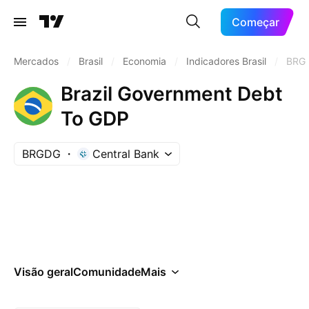
Começar
Mercados
/
Brasil
/
Economia
/
Indicadores Brasil
/
BRG
Brazil Government Debt
To GDP
BRGDG
Central Bank
Visão geral
Comunidade
Mais