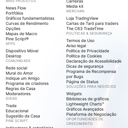
MAIS PRODUTOS
Carreiras
Media kit
News Flow
MERCHAN
Portfólios
Gráficos fundamentalistas
Loja TradingView
Curvas de Rendimento
Cartas de Tarô para traders
Opções
The C63 TradeTime
Mapas de Macro
POLÍTICAS & SEGURANÇA
Pine Script®
Termos de Uso
APPS
Aviso legal
Dispositivo Móvel
Política de Privacidade
Desktop
Política de Cookies
COMUNIDADE
Declaração de Acessibilidade
Dicas de segurança
Rede social
Programa de Recompensa
Mural do Amor
por Bugs
Indique um Amigo
Página de Status
Programa de criadores
SOLUÇÕES PARA NEGÓCIOS
Regras da Casa
Moderadores
Widgets
IDEIAS
Bibliotecas de gráficos
Lightweight Charts™
Trade
Gráficos Avançados
Educacional
Plataforma de Negociação
Sugestão da Casa
OPORTUNIDADES DE
PINE SCRIPT
CRESCIMENTO
Indicadores & estratégias