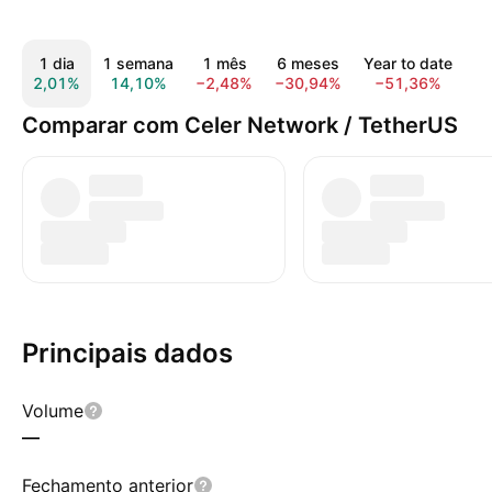
1 dia
1 semana
1 mês
6 meses
Year to date
2,01%
14,10%
−2,48%
−30,94%
−51,36%
−
Comparar com Celer Network / TetherUS
Principais dados
Volume
—
Fechamento anterior