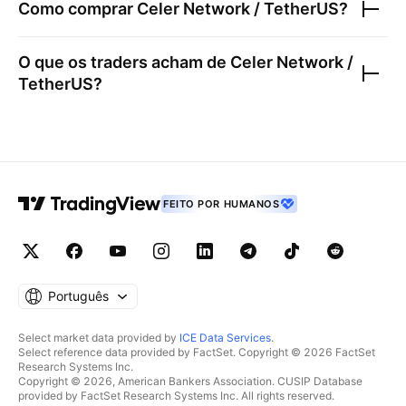
Como comprar
Celer Network / TetherUS
?
O que os traders acham de
Celer Network /
TetherUS
?
FEITO POR HUMANOS
Português
Select market data provided by
ICE Data Services
.
Select reference data provided by FactSet. Copyright © 2026 FactSet
Research Systems Inc.
Copyright © 2026, American Bankers Association. CUSIP Database
provided by FactSet Research Systems Inc. All rights reserved.