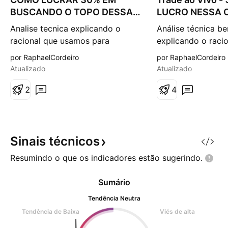
s
s
BUSCANDO O TOPO DESSA
LUCRO NESSA 
d
d
CRIPTO? - Trade ao vivo
Acompanhe...
e
e
Analise tecnica explicando o
Análise técnica b
a
a
racional que usamos para
explicando o racio
l
l
t
t
formular esse trade em
trás desse trade 
por RaphaelCordeiro
por RaphaelCordeiro
a
a
CELR/USDT, que pode nos levar
posicionamos nos 
Atualizado
Atualizado
em busca de 30% de lucro nos
que já está nos l
proximos dias.
2
direção aos nosso
4
Sinais
técnicos
Resumindo o que os indicadores estão
sugerindo.
Sumário
Tendência Neutra
Tendência de Baixa
Viés de alta