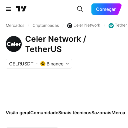
Começar
Celer Network
Tether
Mercados
/
Criptomoedas
/
/
Celer Network /
TetherUS
CELRUSDT
Binance
Visão geral
Comunidade
Sinais técnicos
Sazonais
Mercad