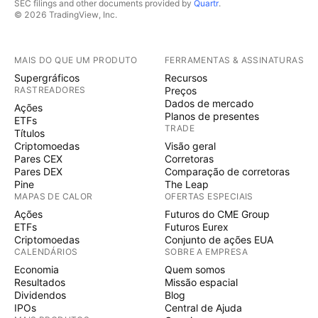
SEC filings and other documents provided by
Quartr
.
© 2026 TradingView, Inc.
MAIS DO QUE UM PRODUTO
FERRAMENTAS & ASSINATURAS
Supergráficos
Recursos
RASTREADORES
Preços
Dados de mercado
Ações
Planos de presentes
ETFs
TRADE
Títulos
Criptomoedas
Visão geral
Pares CEX
Corretoras
Pares DEX
Comparação de corretoras
Pine
The Leap
MAPAS DE CALOR
OFERTAS ESPECIAIS
Ações
Futuros do CME Group
ETFs
Futuros Eurex
Criptomoedas
Conjunto de ações EUA
CALENDÁRIOS
SOBRE A EMPRESA
Economia
Quem somos
Resultados
Missão espacial
Dividendos
Blog
IPOs
Central de Ajuda