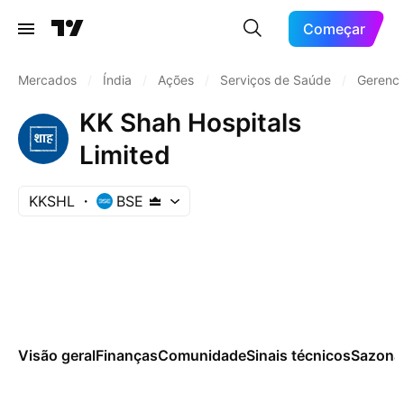
Começar
Mercados
/
Índia
/
Ações
/
Serviços de Saúde
/
Gerenci
KK Shah Hospitals
Limited
KKSHL
BSE
Visão geral
Finanças
Comunidade
Sinais técnicos
Sazona