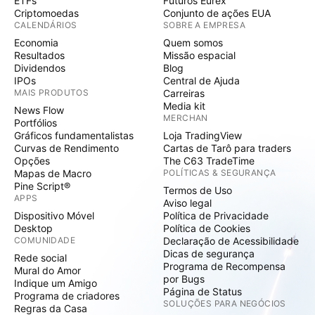
ETFs
Futuros Eurex
Criptomoedas
Conjunto de ações EUA
CALENDÁRIOS
SOBRE A EMPRESA
Economia
Quem somos
Resultados
Missão espacial
Dividendos
Blog
IPOs
Central de Ajuda
MAIS PRODUTOS
Carreiras
Media kit
News Flow
MERCHAN
Portfólios
Gráficos fundamentalistas
Loja TradingView
Curvas de Rendimento
Cartas de Tarô para traders
Opções
The C63 TradeTime
Mapas de Macro
POLÍTICAS & SEGURANÇA
Pine Script®
Termos de Uso
APPS
Aviso legal
Dispositivo Móvel
Política de Privacidade
Desktop
Política de Cookies
COMUNIDADE
Declaração de Acessibilidade
Dicas de segurança
Rede social
Programa de Recompensa
Mural do Amor
por Bugs
Indique um Amigo
Página de Status
Programa de criadores
SOLUÇÕES PARA NEGÓCIOS
Regras da Casa