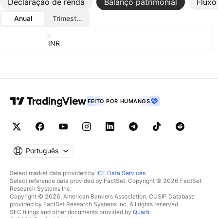
Declaração de renda
Balanço patrimonial
Fluxo
Anual
Trimestral
Métricas
Moeda: INR
FEITO POR HUMANOS
Português
Select market data provided by
ICE Data Services
.
Select reference data provided by FactSet. Copyright © 2026 FactSet
Research Systems Inc.
Copyright © 2026, American Bankers Association. CUSIP Database
provided by FactSet Research Systems Inc. All rights reserved.
SEC filings and other documents provided by
Quartr
.