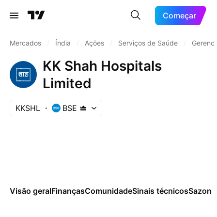
Começar
Mercados
/
Índia
/
Ações
/
Serviços de Saúde
/
Gerenci
KK Shah Hospitals
Limited
KKSHL
BSE
Visão geral
Finanças
Comunidade
Sinais técnicos
Sazona