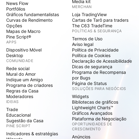
Media kit
News Flow
MERCHAN
Portfólios
Gráficos fundamentalistas
Loja TradingView
Curvas de Rendimento
Cartas de Tarô para traders
Opções
The C63 TradeTime
Mapas de Macro
POLÍTICAS & SEGURANÇA
Pine Script®
Termos de Uso
APPS
Aviso legal
Dispositivo Móvel
Política de Privacidade
Desktop
Política de Cookies
COMUNIDADE
Declaração de Acessibilidade
Dicas de segurança
Rede social
Programa de Recompensa
Mural do Amor
por Bugs
Indique um Amigo
Página de Status
Programa de criadores
SOLUÇÕES PARA NEGÓCIOS
Regras da Casa
Moderadores
Widgets
IDEIAS
Bibliotecas de gráficos
Lightweight Charts™
Trade
Gráficos Avançados
Educacional
Plataforma de Negociação
Sugestão da Casa
OPORTUNIDADES DE
PINE SCRIPT
CRESCIMENTO
Indicadores & estratégias
Anúncios