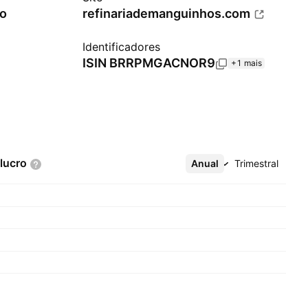
ro
refinariademanguinhos.com
Identificadores
ISIN
BRRPMGACNOR9
+1 mais
lucro
Anual
Mais
Trimestral