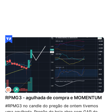
V
i
RPMG3 - agulhada de compra e MOMENTUM
é
s
#RPMG3 no candle do pregão de ontem tivemos
d
e
uma agulhada. Pregão de hoje abre com GAP de