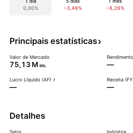
1 dia
5 dias
1 mês
0,00%
−3,48%
−8,26%
Principais
estatísticas
Valor de Mercado
‪75,13 M‬
—
BRL
Lucro Líquido (AF)
Receita (FY
—
—
Detalhes
Setor
Indústria