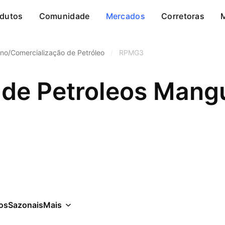
dutos
Comunidade
Mercados
Corretoras
ino/Comercialização de Petróleo
/
RPMG3
a de Petroleos Mang
cos
Sazonais
Mais