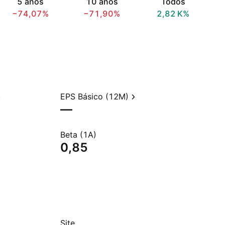
5 anos
10 anos
Todos
−74,07%
−71,90%
‪2,82 K‬%
EPS Básico (12M)
—
Beta (1A)
0,85
Site