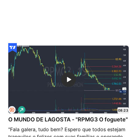
V
08:23
i
O MUNDO DE LAGOSTA - "RPMG3 O foguete"
é
s
"Fala galera, tudo bem? Espero que todos estejam
d
e
tranquilos e felizes com suas famílias e operando