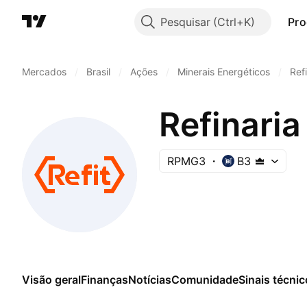
Pesquisar
Pro
Mercados
/
Brasil
/
Ações
/
Minerais Energéticos
/
Ref
Refinari
RPMG3
B3
Visão geral
Finanças
Notícias
Comunidade
Sinais técni