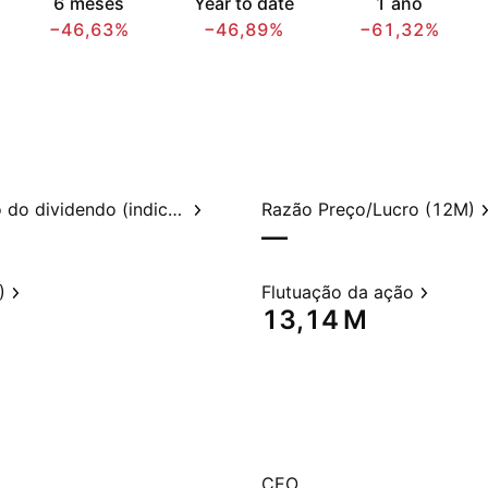
6 meses
Year to date
1 ano
−46,63%
−46,89%
−61,32%
Rendimento do dividendo (indicado)
Razão Preço/Lucro (12M)
—
)
Flutuação da ação
‪13,14 M‬
CEO