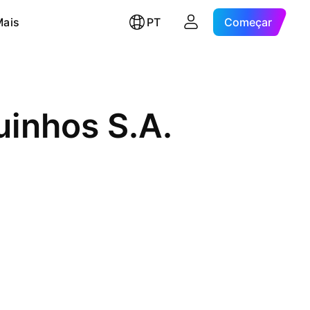
Mais
PT
Começar
uinhos S.A.