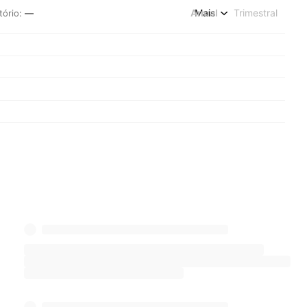
Anual
Mais
Trimestral
tório
:
—