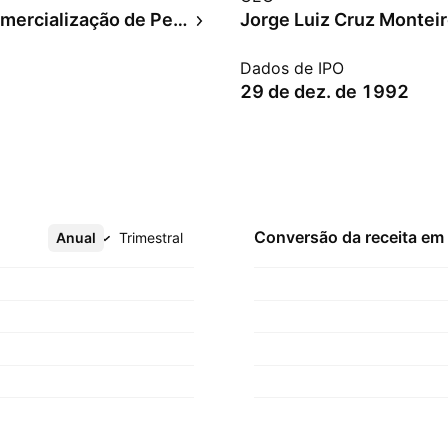
Refino/Comercialização de Petróleo
Jorge Luiz Cruz Montei
Dados de IPO
29 de dez. de 1992
Conversão da receita em
Anual
Mais
Trimestral