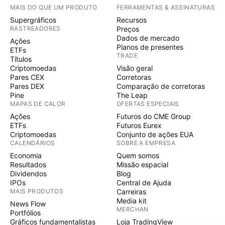
MAIS DO QUE UM PRODUTO
FERRAMENTAS & ASSINATURAS
Supergráficos
Recursos
RASTREADORES
Preços
Dados de mercado
Ações
Planos de presentes
ETFs
TRADE
Títulos
Criptomoedas
Visão geral
Pares CEX
Corretoras
Pares DEX
Comparação de corretoras
Pine
The Leap
MAPAS DE CALOR
OFERTAS ESPECIAIS
Ações
Futuros do CME Group
ETFs
Futuros Eurex
Criptomoedas
Conjunto de ações EUA
CALENDÁRIOS
SOBRE A EMPRESA
Economia
Quem somos
Resultados
Missão espacial
Dividendos
Blog
IPOs
Central de Ajuda
MAIS PRODUTOS
Carreiras
Media kit
News Flow
MERCHAN
Portfólios
Gráficos fundamentalistas
Loja TradingView