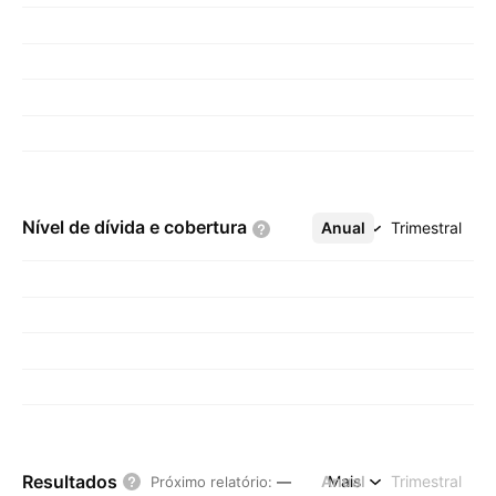
Nível de dívida e
cobertura
Anual
Mais
Trimestral
Resultados
Anual
Mais
Trimestral
Próximo relatório
:
—