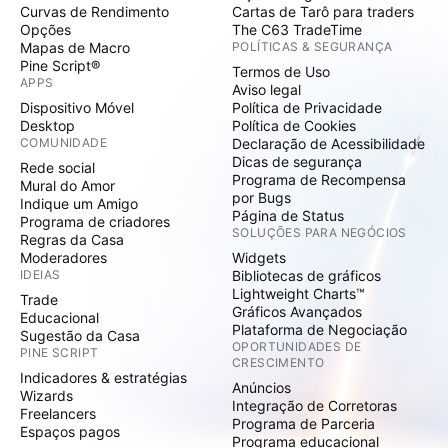
Curvas de Rendimento
Cartas de Tarô para traders
Opções
The C63 TradeTime
Mapas de Macro
POLÍTICAS & SEGURANÇA
Pine Script®
Termos de Uso
APPS
Aviso legal
Dispositivo Móvel
Política de Privacidade
Desktop
Política de Cookies
COMUNIDADE
Declaração de Acessibilidade
Dicas de segurança
Rede social
Programa de Recompensa
Mural do Amor
por Bugs
Indique um Amigo
Página de Status
Programa de criadores
SOLUÇÕES PARA NEGÓCIOS
Regras da Casa
Moderadores
Widgets
IDEIAS
Bibliotecas de gráficos
Lightweight Charts™
Trade
Gráficos Avançados
Educacional
Plataforma de Negociação
Sugestão da Casa
OPORTUNIDADES DE
PINE SCRIPT
CRESCIMENTO
Indicadores & estratégias
Anúncios
Wizards
Integração de Corretoras
Freelancers
Programa de Parceria
Espaços pagos
Programa educacional