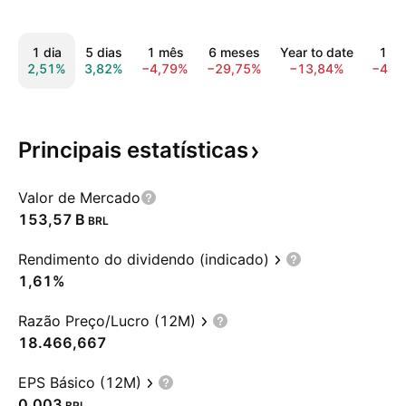
1 dia
5 dias
1 mês
6 meses
Year to date
1 an
2,51%
3,82%
−4,79%
−29,75%
−13,84%
−4,6
Principais
estatísticas
Valor de Mercado
‪153,57 B‬
BRL
Rendimento do dividendo (indicado)
1,61%
Razão Preço/Lucro (12M)
18.466,667
EPS Básico (12M)
0,003
BRL