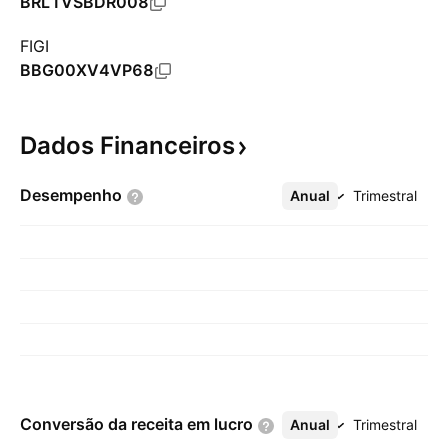
BRL1VSBDR008
FIGI
BBG00XV4VP68
Dados
Financeiros
Desempenho
Anual
Mais
Trimestral
Conversão da receita em
lucro
Anual
Mais
Trimestral