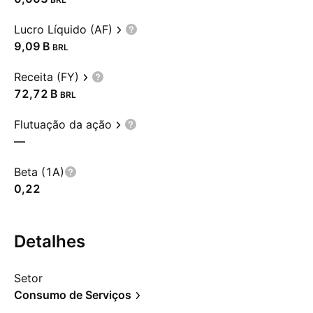
Lucro Líquido (AF)
‪9,09 B‬
BRL
Receita (FY)
‪72,72 B‬
BRL
Flutuação da ação
—
Beta (1A)
0,22
Detalhes
Setor
Consumo de Serviços