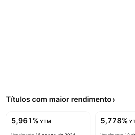
Títulos com maior
rendimento
5,961%
5,778%
YTM
Y
Vencimento
15 de ago. de 2034
Vencimento
18 d