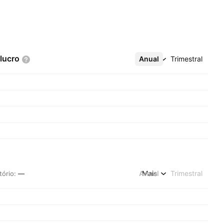
lucro
Anual
Mais
Trimestral
Anual
Mais
Trimestral
tório
:
—