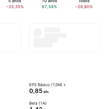
5 anos
10 anos
Todos
−33,35%
67,58%
−26,80%
EPS Básico (12M)
0,85
BRL
Beta (1A)