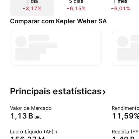
1 dia
5 dias
1 mês
−3,17%
−6,15%
−6,01%
Comparar com Kepler Weber SA
Principais
estatísticas
Valor de Mercado
‪1,13 B‬
11,59
BRL
Lucro Líquido (AF)
Receita (FY