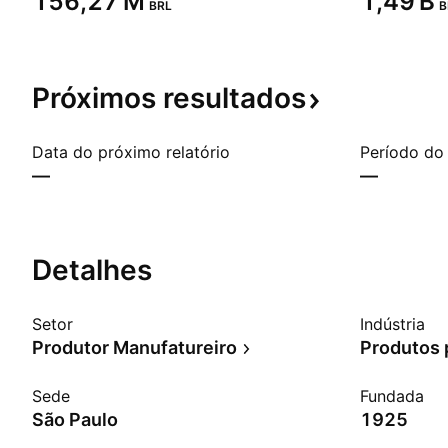
‪156,27 M‬
‪1,49 B‬
BRL
B
Próximos
resultados
Data do próximo relatório
Período do 
—
—
Detalhes
Setor
Indústria
Produtor Manufatureiro
Produtos 
Sede
Fundada
São Paulo
1925