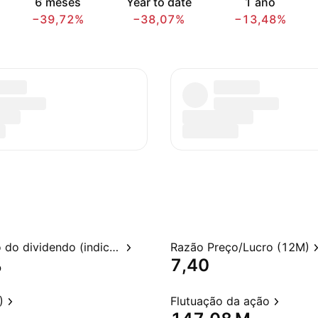
6 meses
Year to date
1 ano
−39,72%
−38,07%
−13,48%
Rendimento do dividendo (indicado)
Razão Preço/Lucro (12M)
%
7,40
)
Flutuação da ação