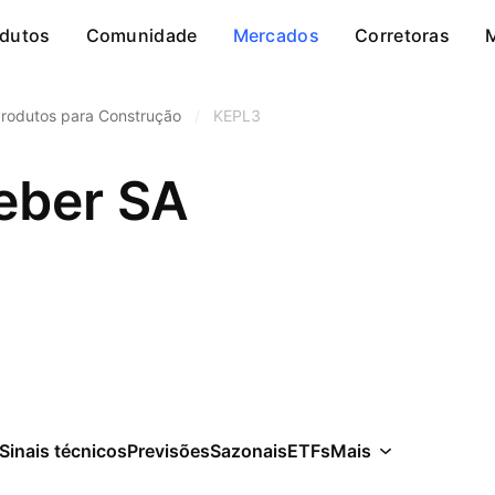
dutos
Comunidade
Mercados
Corretoras
rodutos para Construção
/
KEPL3
eber SA
Sinais técnicos
Previsões
Sazonais
ETFs
Mais