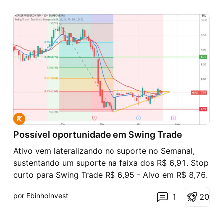
Possível oportunidade em Swing Trade
Ativo vem lateralizando no suporte no Semanal,
sustentando um suporte na faixa dos R$ 6,91. Stop
curto para Swing Trade R$ 6,95 - Alvo em R$ 8,76.
Stop frouxo para Position R$ 5,80 (23%) buscando
por EbinhoInvest
1
2
0
um ganho em R$ 14,85. Análise voltada para meu
próprio aprendizado em operações de curto e
médio pra