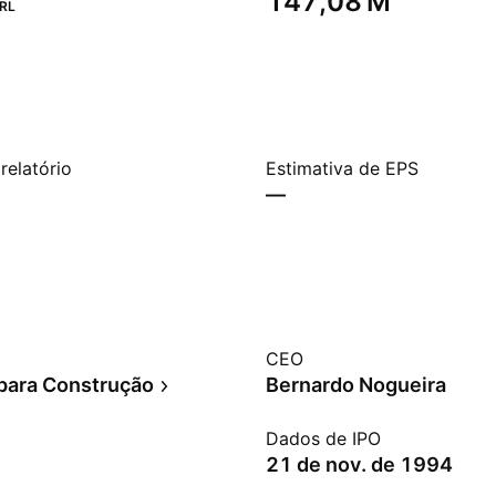
‪147,08 M‬
RL
relatório
Estimativa de EPS
—
CEO
para Construção
Bernardo Nogueira
Dados de IPO
21 de nov. de 1994