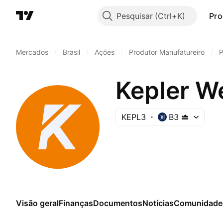
Pesquisar
Pro
Mercados
/
Brasil
/
Ações
/
Produtor Manufatureiro
/
P
Kepler W
KEPL3
B3
Visão geral
Finanças
Documentos
Notícias
Comunidade