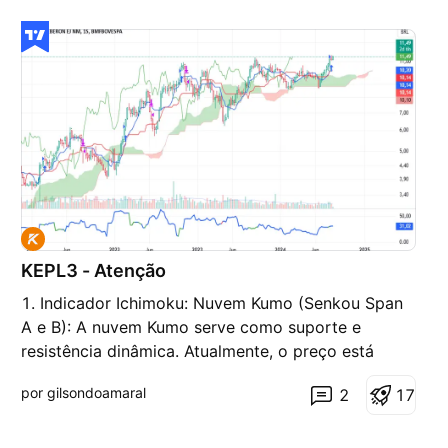
KEPL3 - Atenção
1. Indicador Ichimoku: Nuvem Kumo (Senkou Span
A e B): A nuvem Kumo serve como suporte e
resistência dinâmica. Atualmente, o preço está
acima da nuvem, o que é um sinal positivo,
por gilsondoamaral
2
1
7
indicando uma possível tendência de alta. Tenkan-
sen (Linha Vermelha) e Kijun-sen (Linha Azul): O
cruzamento da Tenkan-