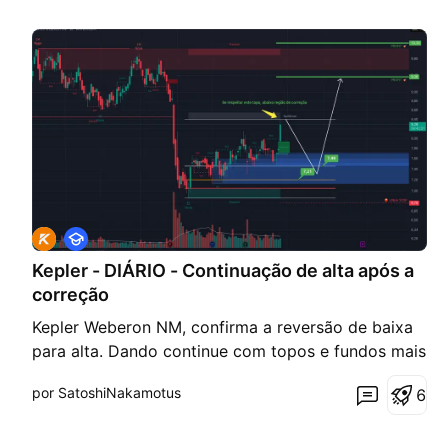
E
d
Kepler - DIÁRIO - Continuação de alta após a
u
c
correção
a
c
Kepler Weberon NM, confirma a reversão de baixa
i
para alta. Dando continue com topos e fundos mais
o
n
altos. Agora está está na região de topo, caso
a
por SatoshiNakamotus
6
respeite irá corrigir até região 61,8% ~ 88,6% para
l
voltar a continuidade de alta. RSI indicando
sobrecomprado favorecendo ainda mais a