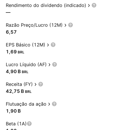
Rendimento do dividendo (indicado)
—
Razão Preço/Lucro (12M)
6,57
EPS Básico (12M)
1,69
BRL
Lucro Líquido (AF)
‪4,90 B‬
BRL
Receita (FY)
‪42,75 B‬
BRL
Flutuação da ação
‪1,90 B‬
Beta (1A)