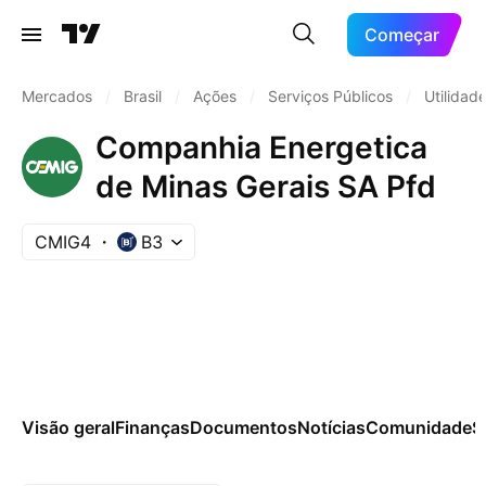
Começar
Mercados
/
Brasil
/
Ações
/
Serviços Públicos
/
Utilidade
Companhia Energetica
de Minas Gerais SA Pfd
CMIG4
B3
Visão geral
Finanças
Documentos
Notícias
Comunidade
S