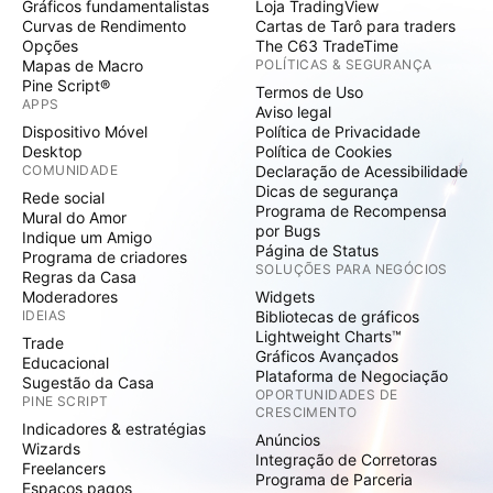
Gráficos fundamentalistas
Loja TradingView
Curvas de Rendimento
Cartas de Tarô para traders
Opções
The C63 TradeTime
Mapas de Macro
POLÍTICAS & SEGURANÇA
Pine Script®
Termos de Uso
APPS
Aviso legal
Dispositivo Móvel
Política de Privacidade
Desktop
Política de Cookies
COMUNIDADE
Declaração de Acessibilidade
Dicas de segurança
Rede social
Programa de Recompensa
Mural do Amor
por Bugs
Indique um Amigo
Página de Status
Programa de criadores
SOLUÇÕES PARA NEGÓCIOS
Regras da Casa
Moderadores
Widgets
IDEIAS
Bibliotecas de gráficos
Lightweight Charts™
Trade
Gráficos Avançados
Educacional
Plataforma de Negociação
Sugestão da Casa
OPORTUNIDADES DE
PINE SCRIPT
CRESCIMENTO
Indicadores & estratégias
Anúncios
Wizards
Integração de Corretoras
Freelancers
Programa de Parceria
Espaços pagos