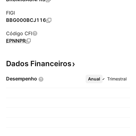
FIGI
BBG000BCJ116
Código CFI
EPNNPR
Dados
Financeiros
Desempenho
Anual
Mais
Trimestral