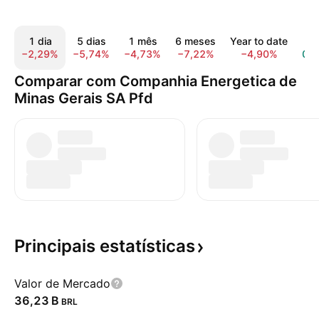
1 dia
5 dias
1 mês
6 meses
Year to date
1 
−2,29%
−5,74%
−4,73%
−7,22%
−4,90%
0,
Comparar com Companhia Energetica de
Minas Gerais SA Pfd
Principais
estatísticas
Valor de Mercado
‪36,23 B‬
BRL