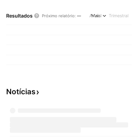
Resultados
Anual
Mais
Trimestral
Próximo relatório
:
—
Notícias