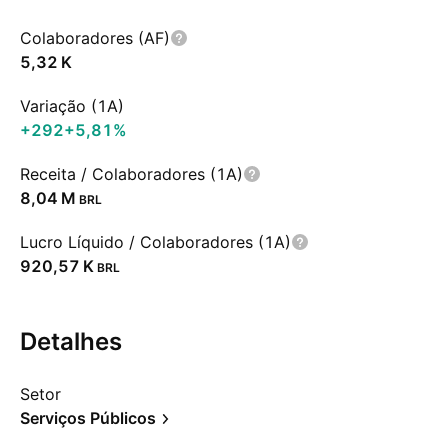
Colaboradores (AF)
‪5,32 K‬
Variação (1A)
+292
+5,81%
Receita / Colaboradores (1A)
‪8,04 M‬
BRL
Lucro Líquido / Colaboradores (1A)
‪920,57 K‬
BRL
Detalhes
Setor
Serviços Públicos