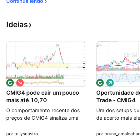
Continue 
lendo
Ideias
V
V
i
i
CMIG4 pode cair um pouco
é
Oportunidade d
é
s
s
mais até 10,70
Trade - CMIG4
d
d
e
e
O comportamento recente dos
Um dos setups qu
b
a
preços de CMIG4 sinaliza uma
de acerto mais el
a
l
i
t
reversão de curto prazo no viés
com mestre Storm
x
a
autista, validando a busca por
vemos o ativo CM
por tellyscastro
por bruna_amalcabur
a