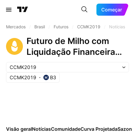
Começar
Mercados
/
Brasil
/
Futuros
/
CCMK2019
/
Notícias
Futuro de Milho com
Liquidação Financeira
(May 2019)
CCMK2019
CCMK2019
B3
Visão geral
Notícias
Comunidade
Curva Projetada
Sazona