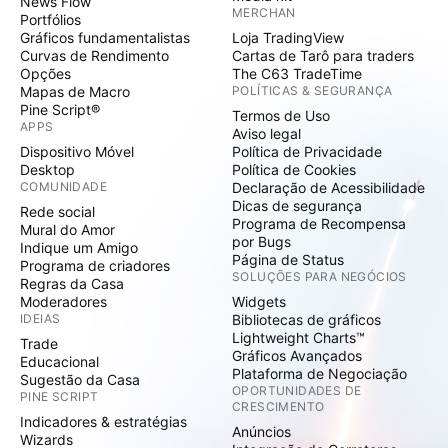
News Flow
MERCHAN
Portfólios
Gráficos fundamentalistas
Loja TradingView
Curvas de Rendimento
Cartas de Tarô para traders
Opções
The C63 TradeTime
Mapas de Macro
POLÍTICAS & SEGURANÇA
Pine Script®
Termos de Uso
APPS
Aviso legal
Dispositivo Móvel
Política de Privacidade
Desktop
Política de Cookies
COMUNIDADE
Declaração de Acessibilidade
Dicas de segurança
Rede social
Programa de Recompensa
Mural do Amor
por Bugs
Indique um Amigo
Página de Status
Programa de criadores
SOLUÇÕES PARA NEGÓCIOS
Regras da Casa
Moderadores
Widgets
IDEIAS
Bibliotecas de gráficos
Lightweight Charts™
Trade
Gráficos Avançados
Educacional
Plataforma de Negociação
Sugestão da Casa
OPORTUNIDADES DE
PINE SCRIPT
CRESCIMENTO
Indicadores & estratégias
Anúncios
Wizards