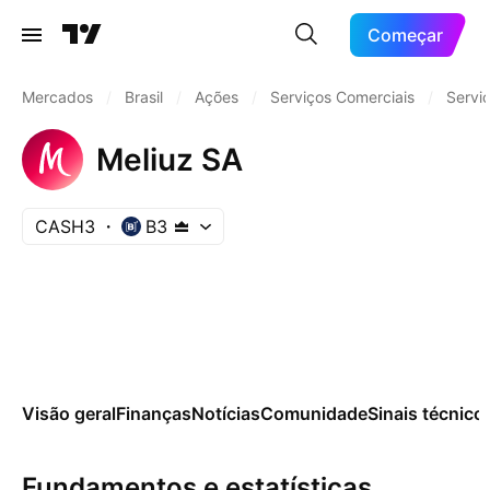
Começar
Mercados
/
Brasil
/
Ações
/
Serviços Comerciais
/
Servi
Meliuz SA
CASH3
B3
Visão geral
Finanças
Notícias
Comunidade
Sinais técnico
Fundamentos e estatísticas