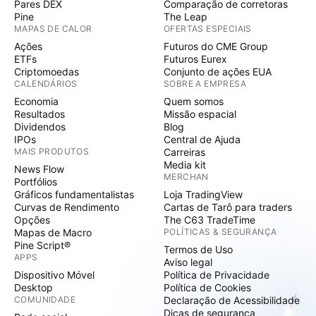
Pares DEX
Comparação de corretoras
Pine
The Leap
MAPAS DE CALOR
OFERTAS ESPECIAIS
Ações
Futuros do CME Group
ETFs
Futuros Eurex
Criptomoedas
Conjunto de ações EUA
CALENDÁRIOS
SOBRE A EMPRESA
Economia
Quem somos
Resultados
Missão espacial
Dividendos
Blog
IPOs
Central de Ajuda
MAIS PRODUTOS
Carreiras
Media kit
News Flow
MERCHAN
Portfólios
Gráficos fundamentalistas
Loja TradingView
Curvas de Rendimento
Cartas de Tarô para traders
Opções
The C63 TradeTime
Mapas de Macro
POLÍTICAS & SEGURANÇA
Pine Script®
Termos de Uso
APPS
Aviso legal
Dispositivo Móvel
Política de Privacidade
Desktop
Política de Cookies
COMUNIDADE
Declaração de Acessibilidade
Dicas de segurança