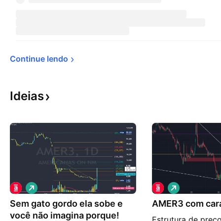
Continue 
lendo
Ideias
V
V
i
i
Sem gato gordo ela sobe e
é
AMER3 com car
é
s
s
você não imagina porque!
Estrutura de preç
d
d