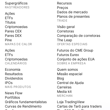
Supergráficos
Recursos
RASTREADORES
Preços
Dados de mercado
Ações
Planos de presentes
ETFs
TRADE
Títulos
Criptomoedas
Visão geral
Pares CEX
Corretoras
Pares DEX
Comparação de corretoras
Pine
The Leap
MAPAS DE CALOR
OFERTAS ESPECIAIS
Ações
Futuros do CME Group
ETFs
Futuros Eurex
Criptomoedas
Conjunto de ações EUA
CALENDÁRIOS
SOBRE A EMPRESA
Economia
Quem somos
Resultados
Missão espacial
Dividendos
Blog
IPOs
Central de Ajuda
MAIS PRODUTOS
Carreiras
Media kit
News Flow
MERCHAN
Portfólios
Gráficos fundamentalistas
Loja TradingView
Curvas de Rendimento
Cartas de Tarô para traders