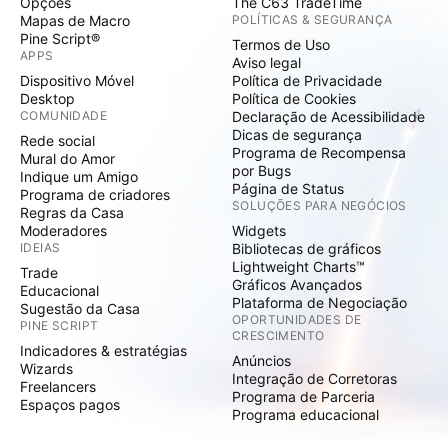
Opções
The C63 TradeTime
Mapas de Macro
POLÍTICAS & SEGURANÇA
Pine Script®
Termos de Uso
APPS
Aviso legal
Dispositivo Móvel
Política de Privacidade
Desktop
Política de Cookies
COMUNIDADE
Declaração de Acessibilidade
Dicas de segurança
Rede social
Programa de Recompensa
Mural do Amor
por Bugs
Indique um Amigo
Página de Status
Programa de criadores
SOLUÇÕES PARA NEGÓCIOS
Regras da Casa
Moderadores
Widgets
IDEIAS
Bibliotecas de gráficos
Lightweight Charts™
Trade
Gráficos Avançados
Educacional
Plataforma de Negociação
Sugestão da Casa
OPORTUNIDADES DE
PINE SCRIPT
CRESCIMENTO
Indicadores & estratégias
Anúncios
Wizards
Integração de Corretoras
Freelancers
Programa de Parceria
Espaços pagos
Programa educacional