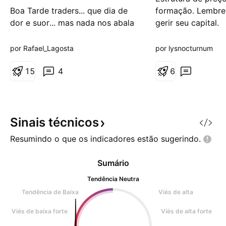
e
e
Boa Tarde traders... que dia de
formação. Lembre
a
a
dor e suor... mas nada nos abala
gerir seu capital.
l
l
t
t
e vamos olhar o que somos
a
a
forjados a fazer!!! vem comigo...
por Rafael_Lagosta
por lysnocturnum
### 1. Contextualização do
Movimento Recente O gráfico
1
5
4
6
apresenta uma alta significativa
no dia, com uma valorização de
+110,42%, o que demonstra que
houve uma forte movi
Sinais
técnicos
Resumindo o que os indicadores estão
sugerindo.
Sumário
Tendência Neutra
Tendência de Baixa
Viés de alta
Viés de baixa forte
Viés de alta forte