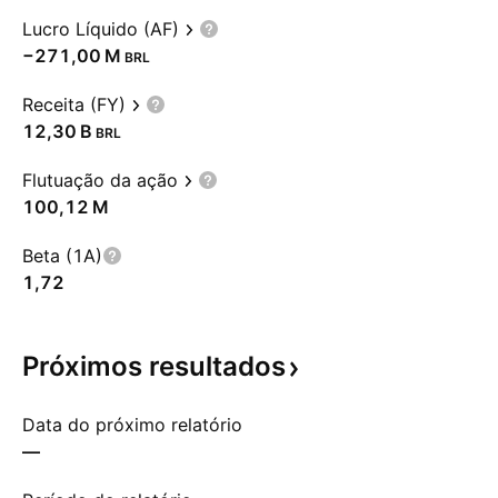
Lucro Líquido (AF)
‪−271,00 M‬
BRL
Receita (FY)
‪12,30 B‬
BRL
Flutuação da ação
‪100,12 M‬
Beta (1A)
1,72
Próximos
resultados
Data do próximo relatório
—