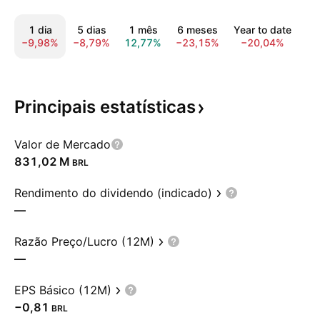
1 dia
5 dias
1 mês
6 meses
Year to date
5
−9,98%
−8,79%
12,77%
−23,15%
−20,04%
−9
Principais
estatísticas
Valor de Mercado
‪831,02 M‬
BRL
Rendimento do dividendo (indicado)
—
Razão Preço/Lucro (12M)
—
EPS Básico (12M)
−0,81
BRL