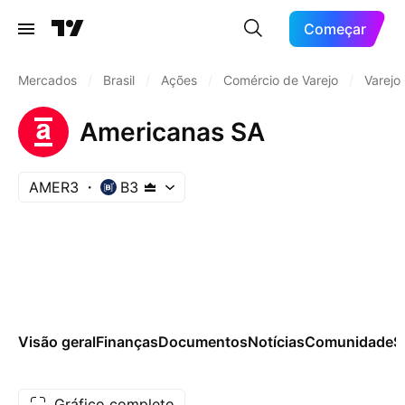
Começar
Mercados
/
Brasil
/
Ações
/
Comércio de Varejo
/
Varejo
Americanas SA
AMER3
B3
Visão geral
Finanças
Documentos
Notícias
Comunidade
S
Gráfico completo