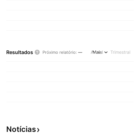
Resultados
Anual
Mais
Trimestral
Próximo relatório
:
—
Notícias